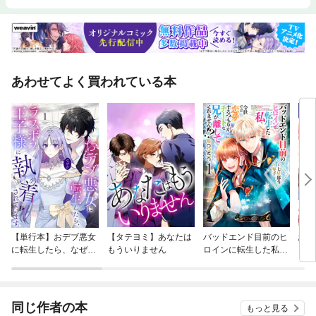
あわせてよく買われている本
【単行本】おデブ悪女
【タテヨミ】あなたは
バッドエンド目前のヒ
結界
に転生したら、なぜか
もういりません
ロインに転生した私、
ラスボス王子様に執着
今世では恋愛するつも
されています
りがチートな兄が離し
てくれません！？@C
OMIC
同じ作者の本
もっと見る