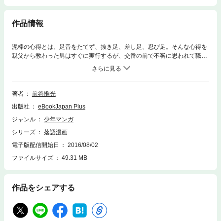
作品情報
泥棒の心得とは、足音をたてず、抜き足、差し足、忍び足。そんな心得を
親父から教わった男はすぐに実行するが、交番の前で不審に思われて職務
質問をされてしまう。つい、正直に泥棒と答えてしまったマヌケな男は、
そのまま逃げ帰り…。そして、今度は墓場に忍び込んで墓石を盗み出す。
大きな荷物を見て喜ぶ親父だが…。落語を題材に描いた爆笑短編集！※こ
の電子書籍は発行当時の単行本を底本としております。読みにくい箇所が
著者
前谷惟光
含まれている場合もございますので、あらかじめご了承ください。
出版社
eBookJapan Plus
ジャンル
少年マンガ
シリーズ
落語漫画
電子版配信開始日
2016/08/02
ファイルサイズ
49.31 MB
作品をシェアする