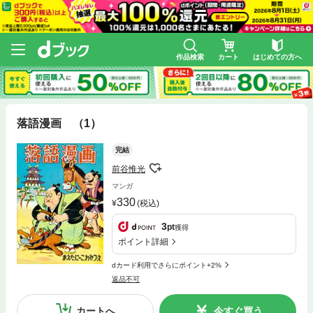
作品検索
カート
はじめての方へ
落語漫画 （1）
完結
前谷惟光
マンガ
330
(税込)
3
pt
獲得
ポイント詳細
dカード利用でさらにポイント+2%
返品不可
カートへ
今すぐ買う