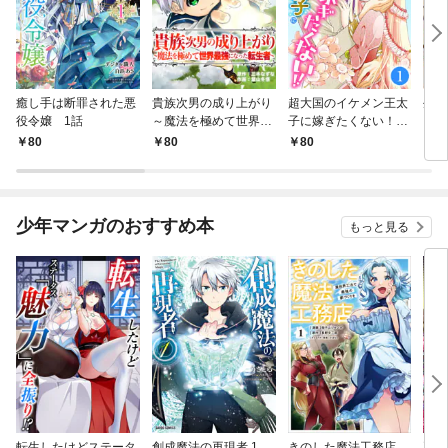
癒し手は断罪された悪
貴族次男の成り上がり
超大国のイケメン王太
生産
役令嬢 1話
～魔法を極めて世界最
子に嫁ぎたくない！！
して
強になった転生者～
1話
も作
80
80
80
8
1話
パー
いま
少年マンガのおすすめ本
もっと見る
転生したけどステータ
創成魔法の再現者 1
きのした魔法工務店
王位