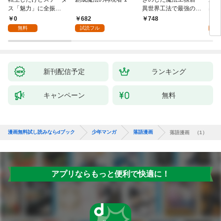
ス「魅力」に全振
異世界工法で最強の家
兆候
り！？(1)
づくりを（コミック）
入れ
0
682
0
748
１
る。
無料
試読フル
新刊配信予定
ランキング
キャンペーン
無料
漫画無料試し読みならdブック
少年マンガ
落語漫画
落語漫画 （1）
アプリならもっと便利で快適に！