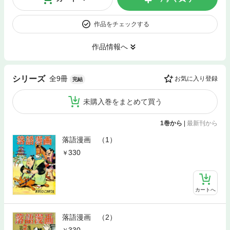
作品をチェックする
作品情報へ
全9冊
シリーズ
お気に入り登録
完結
未購入巻をまとめて買う
1巻から
|
最新刊から
落語漫画 （1）
330
カートへ
落語漫画 （2）
330