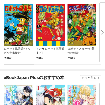
ロボット風雲児+トッ
マンガ ロボット三等兵
ロボットスター+お茶
火星
ピな宇宙旅行
【上】
づけ剣法
版〕
550
550
550
5
eBookJapan Plusのおすすめ本
もっと見る