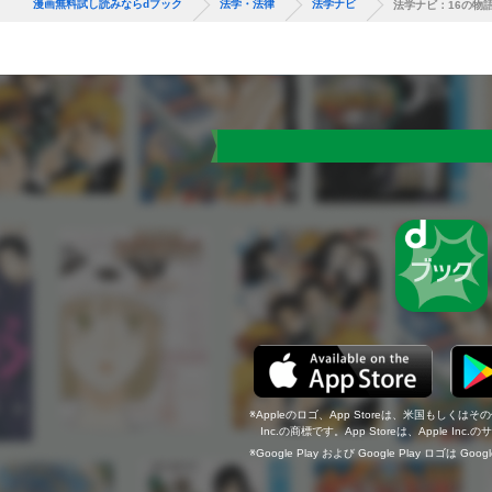
漫画無料試し読みならdブック
法学・法律
法学ナビ
法学ナビ：16の物
Appleのロゴ、App Storeは、米国もしくはそ
Inc.の商標です。App Storeは、Apple In
Google Play および Google Play ロゴは Go