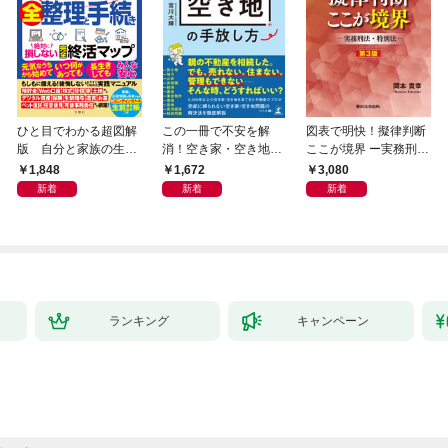
ひと目でわかる超図解
この一冊で不安を解
図表で明快！擬律判断
版 自分と家族の生前
消！空き家・空き地の
ここが境界 ー実務刑
十年 弁護士・税理士
手放し方
法・特別法ー 第３版
1,848
1,672
3,080
が教える全整理と手続
新着
新着
新着
き 絶対に損しない完
全終活マップ
ランキング
キャンペーン