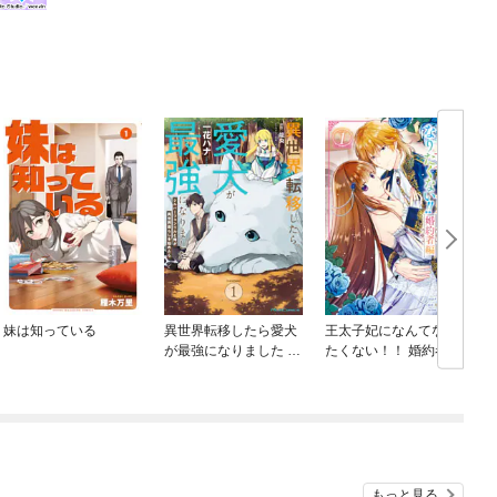
妹は知っている
異世界転移したら愛犬
王太子妃になんてなり
が最強になりました ～
たくない！！ 婚約者編
シルバーフェンリルと
俺が異世界暮らしを始
めたら～ THE COMIC
もっと見る