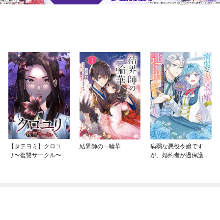
【タテヨミ】クロユ
結界師の一輪華
病弱な悪役令嬢です
リ〜復讐サークル〜
が、婚約者が過保護す
ぎて逃げ出したい(私た
ち犬猿の仲でしたよ
ね！？)