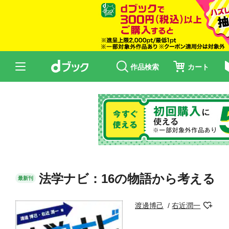
作品検索
カート
法学ナビ：16の物語から考える
最新刊
渡邊博己
右近潤一