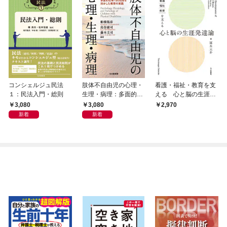
コンシェルジュ民法
肢体不自由児の心理・
看護・福祉・教育を支
１：民法入門・総則
生理・病理：多面的な
える 心と脳の生涯発
専門的知見を活かした
達論
3,080
3,080
2,970
教育の実践
新着
新着