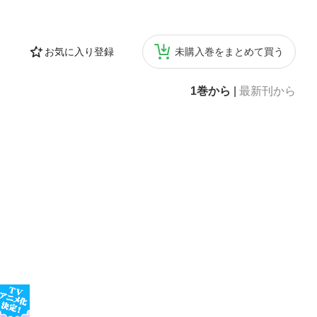
お気に入り登録
未購入巻をまとめて買う
1巻から
|
最新刊から