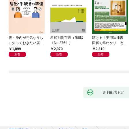
親・身内が元気なうち
租税判例百選（第8版
聴ける！実用法律書
に知っておきたい届
〔No.276〕）
図解で早わかり 改訂
出・手続きの準備（き
新版 裁判・訴訟の法
1,899
2,970
2,310
ずな出版）
律がわかる事典
新着
新着
新着
新刊配信予定