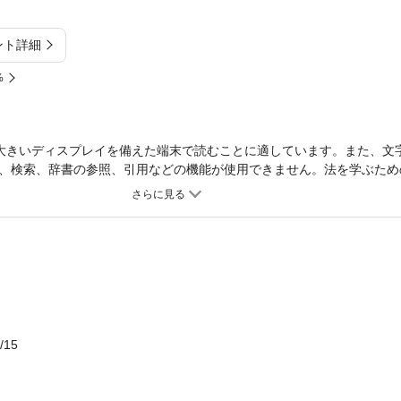
ント詳細
%
大きいディスプレイを備えた端末で読むことに適しています。また、文
、検索、辞書の参照、引用などの機能が使用できません。法を学ぶため
、③民事法ナビ、④刑事法ナビ、⑤法と法学の未来、の５つのユニット
から、「法にかかわる基礎知識と問題群のいまと未来」を考えていくス
考訓練へとナビゲイトする法学入門書。
/15