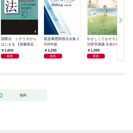
国際法 シナリオから
緊急事態関係法令集 2
やさしくておそろしい
はじまる 【画像固定
026年版
法哲学講義 生命の価値
版】
はみな等しいのか
3,850
4,290
1,999
新着
新着
新着
無料