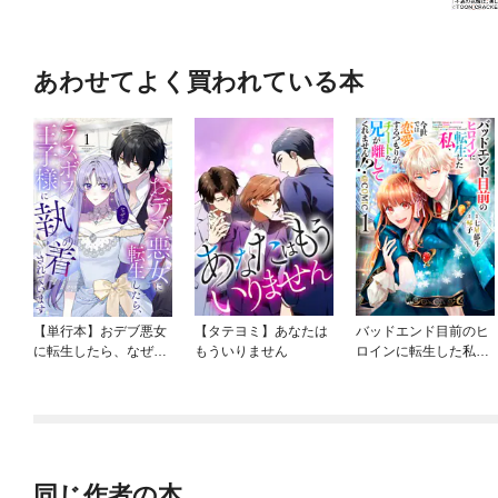
あわせてよく買われている本
【単行本】おデブ悪女
【タテヨミ】あなたは
バッドエンド目前のヒ
に転生したら、なぜか
もういりません
ロインに転生した私、
ラスボス王子様に執着
今世では恋愛するつも
されています
りがチートな兄が離し
てくれません！？@C
OMIC
同じ作者の本