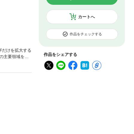
カートへ
作品をチェックする
字だけを拡大する
作品をシェアする
の主要領域を、
に分け、16の身
トーリー展開型