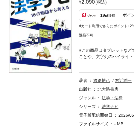
2,090
(税込)
ポイ
19
pt
獲得
dカード利用でさらにポイント+2
返品不可
※この商品はタブレットなど
ことや、文字列のハイライト
①法学トリセツ、②憲法ナビ
近で具体的・仮想的なテーマ
テキスト。初学者を法的な思
著者
渡邊博己
右近潤一
出版社
北大路書房
ジャンル
法学・法律
シリーズ
法学ナビ
電子版配信開始日
2026/05
ファイルサイズ
- MB