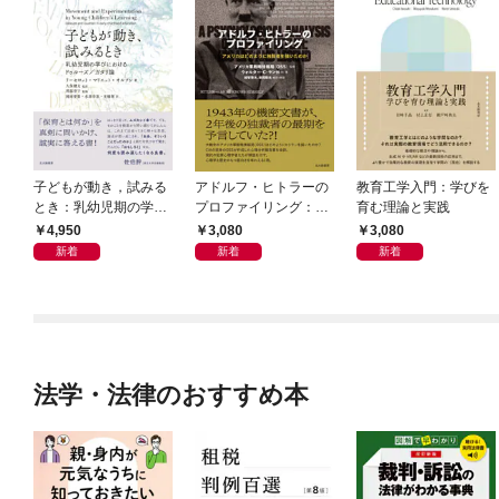
子どもが動き，試みる
アドルフ・ヒトラーの
教育工学入門：学びを
とき：乳幼児期の学び
プロファイリング：ア
育む理論と実践
におけるドゥルーズ／
メリカはどのように独
4,950
3,080
3,080
ガタリ論
裁者を描いたのか
新着
新着
新着
法学・法律のおすすめ本