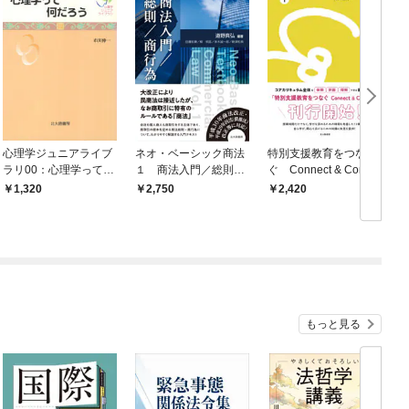
心理学ジュニアライブ
ネオ・ベーシック商法
特別支援教育をつな
ラリ00：心理学って何
１ 商法入門／総則／
ぐ Connect & Conne
だろう
商行為
ct 1：特別支援教育要
1,320
2,750
2,420
論
もっと見る