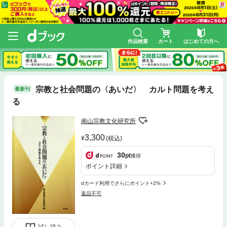
作品検索
カート
はじめての方へ
宗教と社会問題の〈あいだ〉 カルト問題を考え
最新刊
る
南山宗教文化研究所
3,300
(税込)
30
pt
獲得
ポイント詳細
dカード利用でさらにポイント+2%
返品不可
試し読み