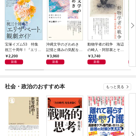
宝塚イズム53 特集
沖縄文学のざわめき
動物学者の戦争 海辺
事例
祝三十周年！『エリザ
記憶と痛みの気配をな
の畸人・阿部襄とその
ス論
ベート』観劇ガイド
ぞる
時代
2,200
3,960
3,740
2,
新着
新着
新着
社会・政治のおすすめ本
もっと見る