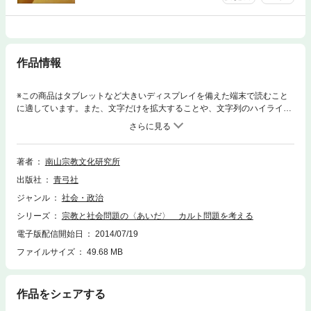
作品情報
※この商品はタブレットなど大きいディスプレイを備えた端末で読むこと
に適しています。また、文字だけを拡大することや、文字列のハイライ
ト、検索、辞書の参照、引用などの機能が使用できません。オウム真理教
の地下鉄サリン事件によって宗教という言葉のもつ意味は変わり、「カル
ト」は一挙に緊迫した課題になって宗教研究に衝撃を与えた──。研究
者・弁護士・ルポライター、さまざまな論者たちの討論をとおして宗教と
著者
南山宗教文化研究所
宗教研究の危機を検証する。
出版社
青弓社
ジャンル
社会・政治
シリーズ
宗教と社会問題の〈あいだ〉 カルト問題を考える
電子版配信開始日
2014/07/19
ファイルサイズ
49.68 MB
作品をシェアする