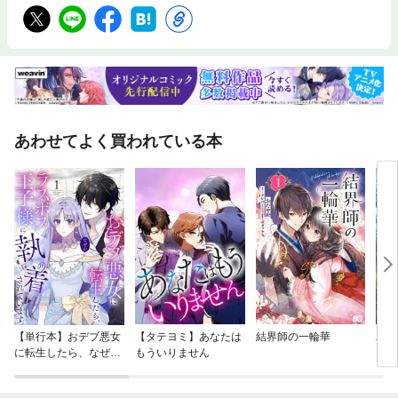
あわせてよく買われている本
【単行本】おデブ悪女
【タテヨミ】あなたは
結界師の一輪華
バッ
に転生したら、なぜか
もういりません
ロイ
ラスボス王子様に執着
今世
されています
りが