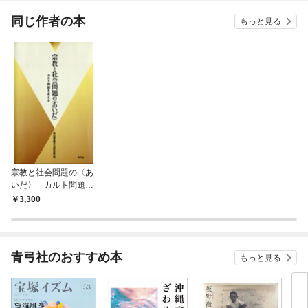
てく
OMI
同じ作者の本
もっと見る
宗教と社会問題の〈あ
いだ〉 カルト問題を
考える
3,300
青弓社のおすすめ本
もっと見る