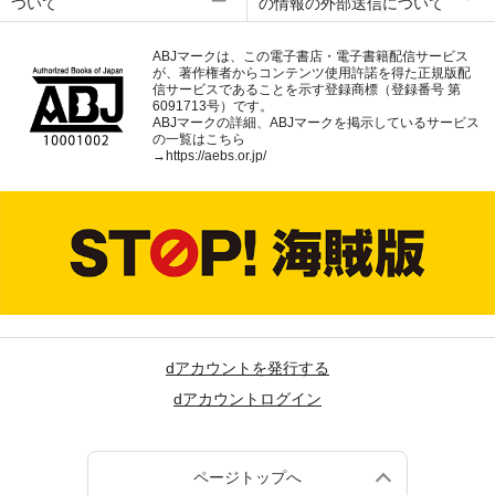
ついて
の情報の外部送信について
ABJマークは、この電子書店・電子書籍配信サービス
が、著作権者からコンテンツ使用許諾を得た正規版配
信サービスであることを示す登録商標（登録番号 第
6091713号）です。
ABJマークの詳細、ABJマークを掲示しているサービス
の一覧はこちら
→
https://aebs.or.jp/
dアカウントを発行する
dアカウントログイン
ページトップへ