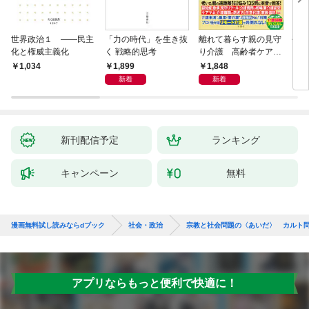
世界政治１ ――民主
「力の時代」を生き抜
離れて暮らす親の見守
平河
化と権威主義化
く 戦略的思考
り介護 高齢者ケアの
専門家が教える最善の
1,899
1,848
1,034
1,
対策Q＆A大全
新着
新着
新刊配信予定
ランキング
キャンペーン
無料
漫画無料試し読みならdブック
社会・政治
宗教と社会問題の〈あいだ〉 カルト
アプリならもっと便利で快適に！