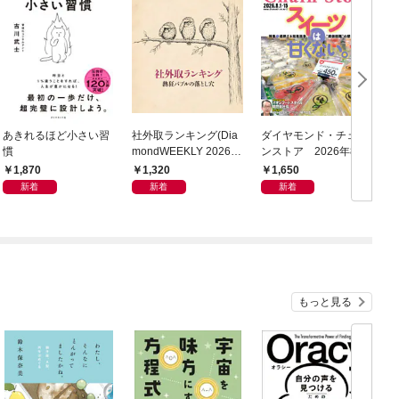
あきれるほど小さい習
社外取ランキング(Dia
ダイヤモンド・チェー
慣
mondWEEKLY 2026年
ンストア 2026年8月
8/8・15合併号)
1日・15日号
1,870
1,320
1,650
新着
新着
新着
もっと見る