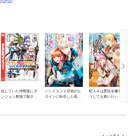
信じていた仲間達にダ
バッドエンド目前のヒ
町人Ａは悪役令嬢をど
ンジョン奥地で殺され
ロインに転生した私、
うしても救いたい ～
かけたがギフト『無限
今世では恋愛するつも
どぶと空と氷の姫君～
ガチャ』でレベル９９
りがチートな兄が離し
９９の仲間達を手に入
てくれません！？@C
れて元パーティーメン
OMIC
バーと世界に復讐＆
『ざまぁ！』します！
もっと見る