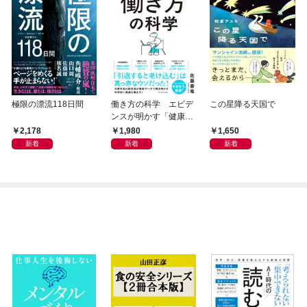
極限の漂流118日間
働き方の科学 エビデ
この星降る天国で
ンスが明かす「健康」
も「生産性」も手に入
2,178
1,980
1,650
れる方法
新着
新着
新着