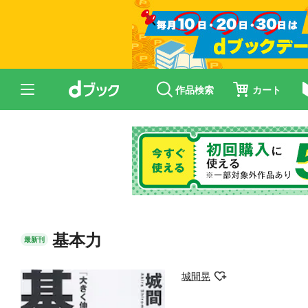
作品検索
カート
基本力
最新刊
城間晃