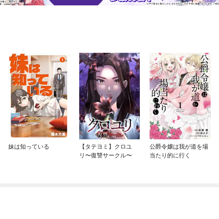
妹は知っている
【タテヨミ】クロユ
公爵令嬢は我が道を場
リ〜復讐サークル〜
当たり的に行く