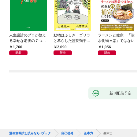
人生設計のプロが教え
動物はふしぎ ゴリラ
ラーメンと健康 「炭
る幸せな老後の７つの
と暮らした霊長類学者
水化物＝悪」ではない
条件
と、アザラシと泳いだ
1,760
2,090
1,056
獣医が語り合う
新着
新着
新着
新刊配信予定
漫画無料試し読みならdブック
自己啓発
基本力
基本力