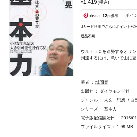
1,419
(税込)
ポイ
12
pt
獲得
dカード利用でさらにポイント+2
返品不可
ウルトラＣを連発するオリン
到達するには、急いで山に登
延伸ばす指導法とは何か。五
著者
城間晃
出版社
ダイヤモンド社
ジャンル
人文・思想
自
シリーズ
基本力
電子版配信開始日
2016/01
ファイルサイズ
1.99 MB