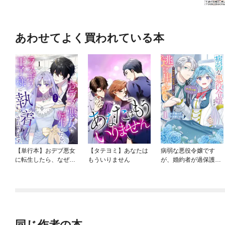
あわせてよく買われている本
【単行本】おデブ悪女
【タテヨミ】あなたは
病弱な悪役令嬢です
に転生したら、なぜか
もういりません
が、婚約者が過保護す
ラスボス王子様に執着
ぎて逃げ出したい(私た
されています
ち犬猿の仲でしたよ
ね！？)
同じ作者の本