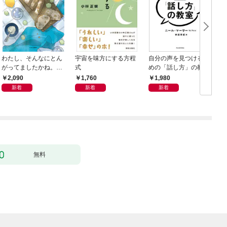
わたし、そんなにとん
宇宙を味方にする方程
自分の声を見つけるた
がってましたかね。
式
めの「話し方」の教
獅子座、Ａ型、丙午は
室 Ｏｒａｃｙ（オラ
2,090
1,760
1,980
めぐる
シー）
新着
新着
新着
無料