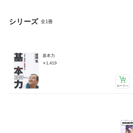
シリーズ
全1冊
基本力
1,419
カートへ