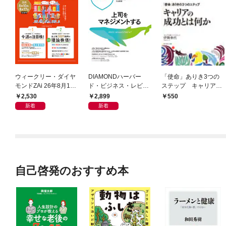
ウィークリー・ダイヤ
DIAMONDハーバー
「使命」ありき3つの
モンドZAi 26年8月10
ド・ビジネス・レビュ
ステップ キャリアの
日・17日合併号
ー 2026年9月号 特集
成功とは何か
2,530
2,899
550
「上司をマネジメント
新着
新着
する」
自己啓発のおすすめ本