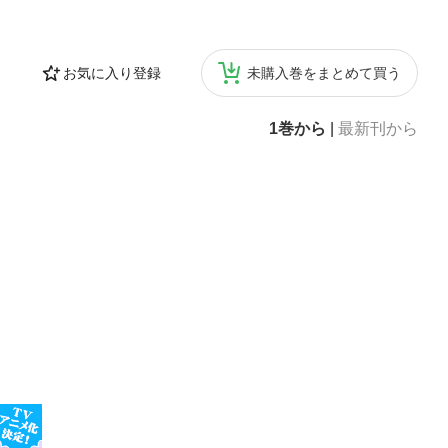
お気に入り登録
未購入巻をまとめて買う
1巻から
|
最新刊から