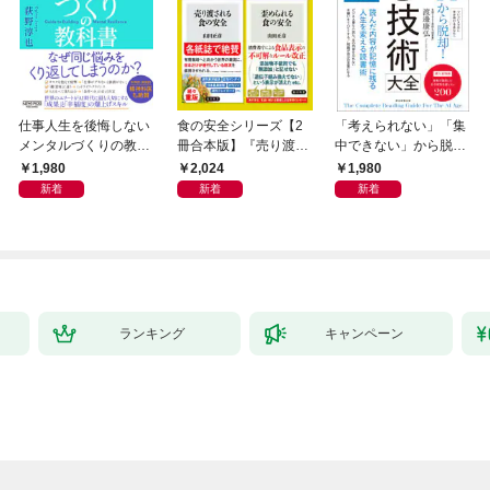
仕事人生を後悔しない
食の安全シリーズ【2
「考えられない」「集
メンタルづくりの教科
冊合本版】『売り渡さ
中できない」から脱
書
れる食の安全』『歪め
却！ AI時代の読む技
1,980
2,024
1,980
られる食の安全』
術大全
新着
新着
新着
ランキング
キャンペーン