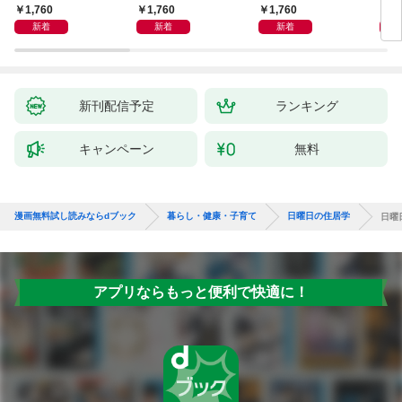
しも」もおいしい！
ず 少ない材料＆調味
したくなる
ラと
1,760
1,760
1,760
1,
料で、あとはスイッチ
リー
新着
新着
新着
ポン！
昇と
新刊配信予定
ランキング
キャンペーン
無料
漫画無料試し読みならdブック
暮らし・健康・子育て
日曜日の住居学
日曜
アプリならもっと便利で快適に！