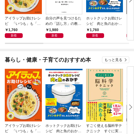
アイラップお助けレシ
自分の声を見つけるた
ホットクックお助けレ
なる
ピ 「いつも」も「も
めの「話し方」の教
シピ 肉と魚のおか
しも」もおいしい！
室 Ｏｒａｃｙ（オラ
ず 少ない材料＆調味
1,760
1,980
1,760
1,
シー）
料で、あとはスイッチ
新着
新着
新着
ポン！
暮らし・健康・子育てのおすすめ本
もっと見る
アイラップお助けレシ
ホットクックお助けレ
すごく使える脳科学テ
首
ピ 「いつも」も「も
シピ 肉と魚のおか
クニック すぐに実践
ヨガ