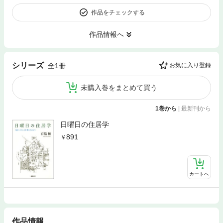
作品をチェックする
作品情報へ
シリーズ
全1冊
お気に入り登録
未購入巻をまとめて買う
1巻から
|
最新刊から
日曜日の住居学
891
カートへ
作品情報