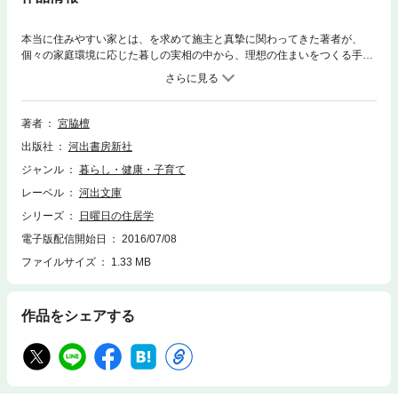
本当に住みやすい家とは、を求めて施主と真摯に関わってきた著者が、
個々の家庭環境に応じた暮しの実相の中から、理想の住まいをつくる手が
かりをまとめたエッセイ集。
著者
宮脇檀
出版社
河出書房新社
ジャンル
暮らし・健康・子育て
レーベル
河出文庫
シリーズ
日曜日の住居学
電子版配信開始日
2016/07/08
ファイルサイズ
1.33 MB
作品をシェアする