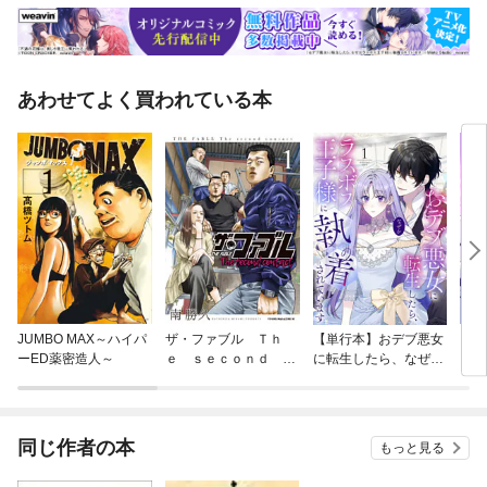
あわせてよく買われている本
JUMBO MAX～ハイパ
ザ・ファブル Ｔｈ
【単行本】おデブ悪女
【タ
ーED薬密造人～
ｅ ｓｅｃｏｎｄ ｃ
に転生したら、なぜか
もう
ｏｎｔａｃｔ
ラスボス王子様に執着
されています
同じ作者の本
もっと見る