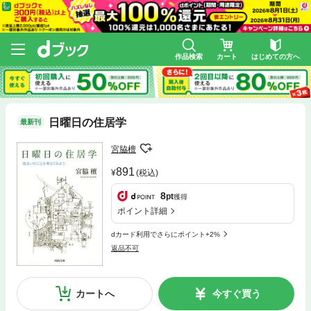
作品検索
カート
はじめての方へ
日曜日の住居学
最新刊
宮脇檀
891
(税込)
8
pt
獲得
ポイント詳細
dカード利用でさらにポイント+2%
返品不可
カートへ
今すぐ買う