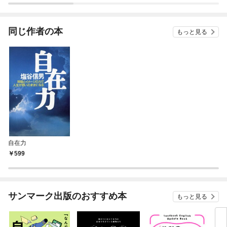
食事術
別な
同じ作者の本
もっと見る
自在力
599
サンマーク出版のおすすめ本
もっと見る