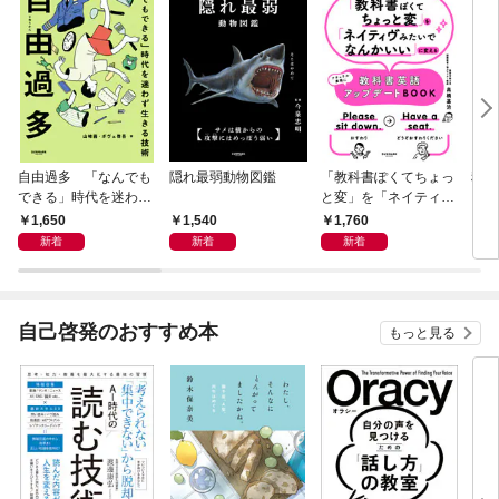
自由過多 「なんでも
隠れ最弱動物図鑑
「教科書ぽくてちょっ
科学
できる」時代を迷わず
と変」を「ネイティヴ
もし
生きる技術
みたいでなんかいい」
スト
1,650
1,540
1,760
1,
に変える教科書英語ア
新着
新着
新着
ップデートBOOK
自己啓発のおすすめ本
もっと見る