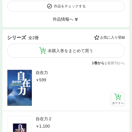
作品をチェックする
作品情報へ
シリーズ
全2冊
お気に入り登録
未購入巻をまとめて買う
1巻から
|
最新刊から
自在力
599
カートへ
自在力２
1,100