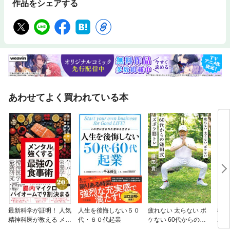
作品をシェアする
あわせてよく買われている本
最新科学が証明！ 人気
人生を後悔しない５０
疲れない 太らない ボ
80
精神科医が教える メン
代・６０代起業
ケない 60代からの鎌
ボケ
タルを強くする最強の
田式ズボラ筋トレ
神様