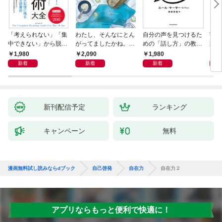
「考えられない」「集
わたし、そんなにとん
自分の声を見つけるた
宇宙
中できない」から脱
がってましたかね。
めの「話し方」の教
式
却！ AI時代の読む技
獅子座、Ａ型、丙午は
室 Ｏｒａｃｙ（オラ
1,980
2,090
1,980
1,
術大全
めぐる
シー）
新着
新着
新着
新刊配信予定
ランキング
キャンペーン
無料
漫画無料試し読みならdブック
自己啓発
自在力
自在力２
アプリならもっと便利で快適に！