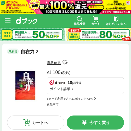
作品検索
カート
はじめての方へ
自在力２
最新刊
塩谷信男
1,100
(税込)
10
pt
獲得
ポイント詳細
dカード利用でさらにポイント+2%
返品不可
カートへ
今すぐ買う