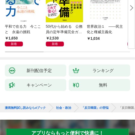
平和で在る力 今ここ
50代から始める 公務
世界政治１ ――民主
「力
と 永遠の挑戦
員の定年準備完全ガイ
化と権威主義化
く 
ド
1,650
2,530
1,
1,034
新着
新着
新刊配信予定
ランキング
キャンペーン
無料
漫画無料試し読みならdブック
社会・政治
「反日韓国」の苦悩
「反日韓国
アプリならもっと便利で快適に！