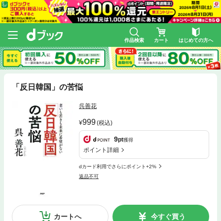
作品検索
カート
はじめての方へ
「反日韓国」の苦悩
呉善花
999
(税込)
9
pt
獲得
ポイント詳細
dカード利用でさらにポイント+2%
返品不可
カートへ
今すぐ買う