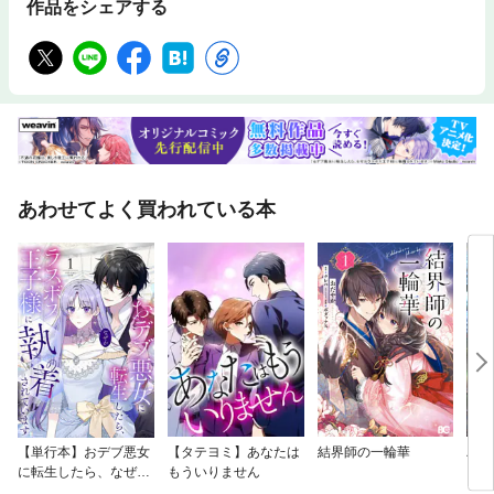
作品をシェアする
あわせてよく買われている本
【単行本】おデブ悪女
【タテヨミ】あなたは
結界師の一輪華
バッ
に転生したら、なぜか
もういりません
ロイ
ラスボス王子様に執着
今世