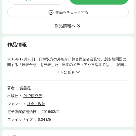
作品をチェックする
作品情報へ
作品情報
2015年12月28日、日韓双方の外相が日韓合同記者会見で、慰安婦問題に
関する「日韓合意」を発表した。日本のメディアや言論界では、「韓国政
府は、（中略）今回の発表により、日本政府と共に、この問題が最終的か
つ不可逆的に解決されることを確認する」と韓国側に言わせたことの意義
を評価する声が少なくないが、韓国ウォッチャーの第一人者である著者は
「『日韓合意』が履行される可能性はきわめて低い」と厳しい見方だ。韓
著者
呉善花
国国内の世論動向を見れば、その兆候はすでに表れている。くわえて、20
出版社
PHP研究所
17年12月には次期大統領選が行われる。政権が変われば、前政権が交わし
た合意など簡単に反故にすることは、同国では決して珍しくない。なぜ韓
ジャンル
社会・政治
国は、日本に対してそのようなことを平気で行うのか？ その背景を理解
電子版配信開始日
2016/03/11
するために、日本とは対照的な彼の国の異文化性と国民気質、そして今ま
さに起こっている凄まじい経済的苦境と社会不安について論説する。
ファイルサイズ
0.34 MB