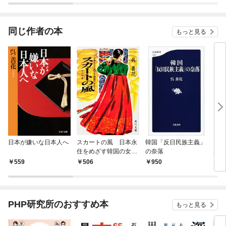
されています
りが
てく
OMI
同じ作者の本
もっと見る
日本が嫌いな日本人へ
スカートの風 日本永
韓国「反日民族主義」
「親
住をめざす韓国の女た
の奈落
が、
ち
559
506
950
1,
PHP研究所のおすすめ本
もっと見る