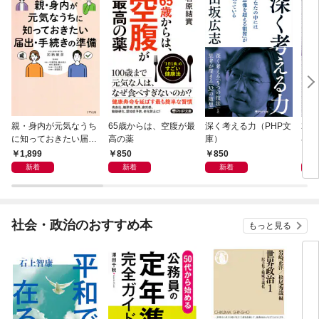
親・身内が元気なうち
65歳からは、空腹が最
深く考える力（PHP文
20
に知っておきたい届
高の薬
庫）
界史
出・手続きの準備（き
1,899
850
850
1,
ずな出版）
新着
新着
新着
社会・政治のおすすめ本
もっと見る