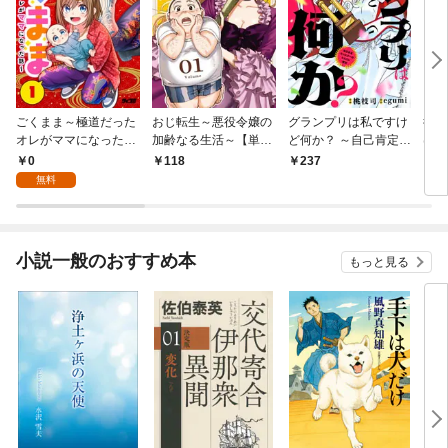
ごくまま～極道だった
おじ転生～悪役令嬢の
グランプリは私ですけ
後宮
オレがママになった話
加齢なる生活～【単
ど何か？ ～自己肯定モ
は謎
～【単話】（１）
話】（１）
ンスターのミスコン無
（１
0
118
237
2
双～【単話】（１）
無料
小説一般のおすすめ本
もっと見る