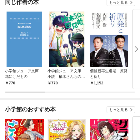
同じ作者の本
もっと見る
小学館ジュニア文庫
小学館ジュニア文庫
価値観再生道場 原発
FC
花にけだもの
小説 柚木さんちの四
と祈り
ズ B
兄弟。１
たち
770
770
1,152
8
小学館のおすすめ本
もっと見る