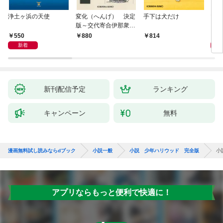
浄土ヶ浜の天使
変化（へんげ） 決定
手下は犬だけ
マリ
版～交代寄合伊那衆異
聞（1）～
550
1,
880
814
新着
新刊配信予定
ランキング
キャンペーン
無料
漫画無料試し読みならdブック
小説一般
小説 少年ハリウッド 完全版
小
アプリならもっと便利で快適に！