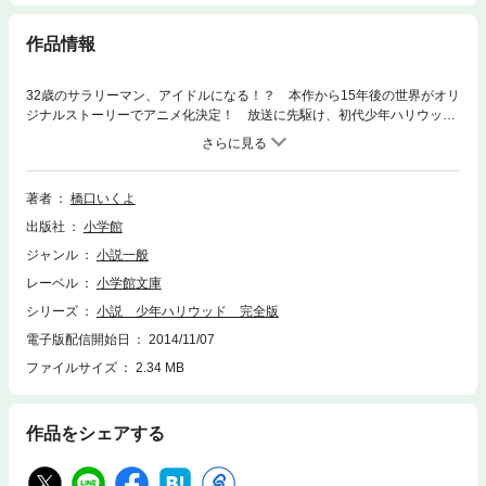
作品情報
32歳のサラリーマン、アイドルになる！？ 本作から15年後の世界がオリ
ジナルストーリーでアニメ化決定！ 放送に先駆け、初代少年ハリウッド
の物語が完全版となって登場！ かつてアイドルになることを夢見ていた
桜木広司、32歳。ごく一般的な生活を送っていた彼が、ある日アイドルグ
ループの新メンバーにならないかとスカウトされる。 外見が幼く見える
ため、まさかの17歳だと思われたのだ。抱いた夢を終わらせる為に“柊剛
著者
橋口いくよ
人”として始めた広司のアイドル生活。彼が『少年ハリウッド』に光臨した
出版社
小学館
神「ゴッド」と呼ばれるまでの軌跡に加え、少年ハリウッド結成当初から
の初代メンバーが登場するストーリーをコンプリート。
ジャンル
小説一般
レーベル
小学館文庫
シリーズ
小説 少年ハリウッド 完全版
電子版配信開始日
2014/11/07
ファイルサイズ
2.34 MB
作品をシェアする