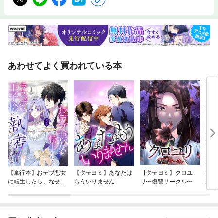
あわせてよく買われている本
【単行本】おデブ悪女
【タテヨミ】あなたは
【タテヨミ】クロユ
病弱
に転生したら、なぜか
もういりません
リ〜復讐サークル〜
が、
ラスボス王子様に執着
ぎて
されています
たち
ね！