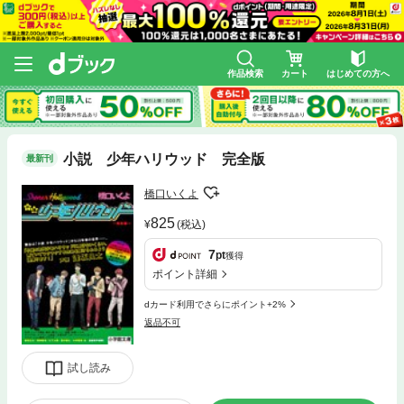
作品検索
カート
はじめての方へ
小説 少年ハリウッド 完全版
最新刊
橋口いくよ
825
(税込)
7
pt
獲得
ポイント詳細
dカード利用でさらにポイント+2%
返品不可
試し読み