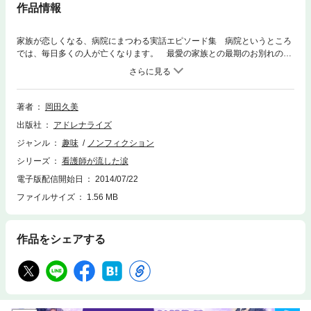
作品情報
家族が恋しくなる、病院にまつわる実話エピソード集 病院というところ
では、毎日多くの人が亡くなります。 最愛の家族との最期のお別れの
時、人はどんな涙を流したのでしょうか。幼い命を助けられなかった時、
医療関係者はその衝撃をどのように受け止めるのでしょうか。 本書で
は、その瞬間瞬間に立ち会ってきた現役のナースが、「家族愛」「人の温
もり」が感じられる人間ドラマを1冊にまとめています。第1章 小児科
著者
岡田久美
「ありがとう」と「ごめんなさい」 愛せなかったわが子へ お兄ちゃん
出版社
アドレナライズ
だから 奇跡を願う気持ち第2章 産婦人科 生死を賭けた出産 最後の
プリン 女であること 笑顔を見せない患者さん 母のぬくもり第3章
ジャンル
趣味
ノンフィクション
一般病棟（外科） 死に向かう手術 生きているよりつらい言葉 夫との
シリーズ
看護師が流した涙
約束第4章 一般病棟（内科） 孤独ではない死 介護士の思い出話 音
楽セラピー 届けられなかった想い 極道が集まる病院第5章 救急外
電子版配信開始日
2014/07/22
来 虐待してしまった母親 植物状態のお父さん 絶望からの回復
ファイルサイズ
1.56 MB
作品をシェアする