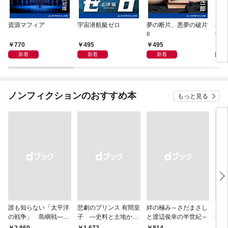
資源マフィア
宇宙潜航艇ゼロ
夢の断片、悪夢の破片
星間
Ⅱ
覚め
770
495
495
4
新着
新着
新着
ノンフィクションのおすすめ本
もっと見る
誰も知らない「太平洋
悲劇のプリンス 有間皇
絆の極み～さだまさし
鬼が
の戦争」 島嶼戦――
子 ―史料と土地から
と渡辺俊幸の半世紀～
父と
マッカーサーとの激闘
読み直す十九年の生涯
赦し
￥2,860
￥1,672
￥814
￥1,