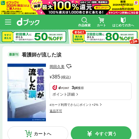
作品検索
カート
はじめての方へ
看護師が流した涙
最新刊
岡田久美
385
(税込)
3
pt
獲得
ポイント詳細
dカード利用でさらにポイント+2%
返品不可
カートへ
今すぐ買う