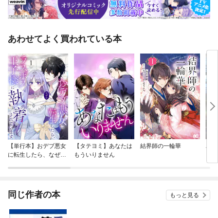
あわせてよく買われている本
【単行本】おデブ悪女
【タテヨミ】あなたは
結界師の一輪華
バッ
に転生したら、なぜか
もういりません
ロイ
ラスボス王子様に執着
今世
されています
りが
てく
OMI
同じ作者の本
もっと見る