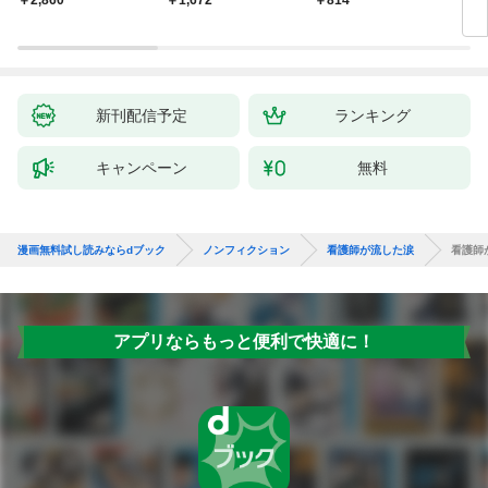
の真実
新刊配信予定
ランキング
キャンペーン
無料
漫画無料試し読みならdブック
ノンフィクション
看護師が流した涙
看護師
アプリならもっと便利で快適に！