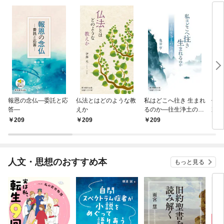
報恩の念仏―委託と応
仏法とはどのような教
私はどこへ往き 生まれ
仏教
答―
えか
るのか―往生浄土の仏
宗に
道―
―
209
209
209
2
人文・思想のおすすめ本
もっと見る