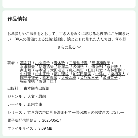
作品情報
お墓参りやご法事をとおして、亡き人を近くに感じるお彼岸にこそ聞きた
い、30人の僧侶による短編法話集。涙とともに別れた人たちは、何を願
い、何を私たちに語りかけているのでしょうか。本書は、お墓参りやご法
事をとおして、亡き人を近くに感じる「お彼岸」にこそ耳を傾けたい、30
人の僧侶(おぼうさん)による短編法話集です。
著者
花園彰
小丸洋子
青木玲
二階堂行壽
島津和歌子
近田昭夫
伊奈祐諦
島潤二
名畑格
小野蓮明
藤井映
家山勉
寺本温
太田浩史
織江尚史
山口知丈
寺林彰則
中村薫
松山正澄
藤井理統
加賀田晴美
中津功
栗栖寂人
靍見美智子
園村義誠
大橋宏雄
犬飼祐三子
多田益子
福嶌龍徳
藤原千佳子
出版社
東本願寺出版部
ジャンル
人文・思想
レーベル
真宗文庫
シリーズ
亡き方の声に耳を澄ませて―僧侶30人のお彼岸のはなし―
電子版配信開始日
2025/05/17
ファイルサイズ
3.69 MB