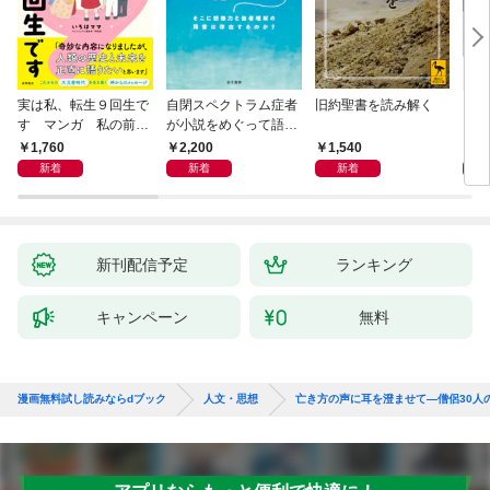
実は私、転生９回生で
自閉スペクトラム症者
旧約聖書を読み解く
より
す マンガ 私の前世
が小説をめぐって語り
を考
物語
あう
9か
1,760
2,200
1,540
2,
新着
新着
新着
新刊配信予定
ランキング
キャンペーン
無料
漫画無料試し読みならdブック
人文・思想
亡き方の声に耳を澄ませて―僧侶30人