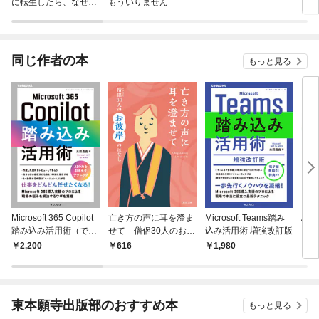
に転生したら、なぜか
もういりません
ロイ
ラスボス王子様に執着
今世
されています
りが
てく
OMI
同じ作者の本
もっと見る
Microsoft 365 Copilot
亡き方の声に耳を澄ま
Microsoft Teams踏み
App
踏み込み活用術（でき
せて―僧侶30人のお彼
込み活用術 増強改訂版
リ開
るビジネス）
岸のはなし―
2,200
616
1,980
3,
東本願寺出版部のおすすめ本
もっと見る