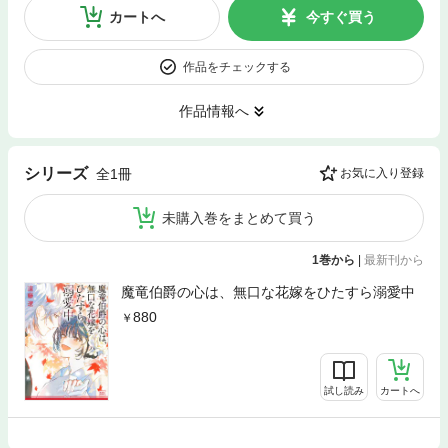
カートへ
今すぐ買う
作品をチェックする
作品情報へ
シリーズ
全1冊
お気に入り登録
未購入巻をまとめて買う
1巻から
|
最新刊から
魔竜伯爵の心は、無口な花嫁をひたすら溺愛中
880
試し読み
カートへ