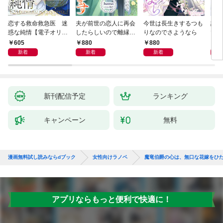
恋する救命救急医 迷
夫が前世の恋人に再会
今世は長生きするつも
話し
惑な純情【電子オリジ
したらしいので離縁し
りなのでさようなら
でし
ナル】
ます
605
880
880
1,
新着
新着
新着
新刊配信予定
ランキング
キャンペーン
無料
漫画無料試し読みならdブック
女性向けラノベ
魔竜伯爵の心は、無口な花嫁をひ
アプリならもっと便利で快適に！