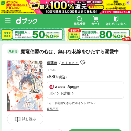
作品検索
カート
はじめての方へ
魔竜伯爵の心は、無口な花嫁をひたすら溺愛中
最新刊
遠藤遼
ｖｉｅｎｔ
ノベル
880
(税込)
8
pt
獲得
ポイント詳細
dカード利用でさらにポイント+2%
返品不可
試し読み