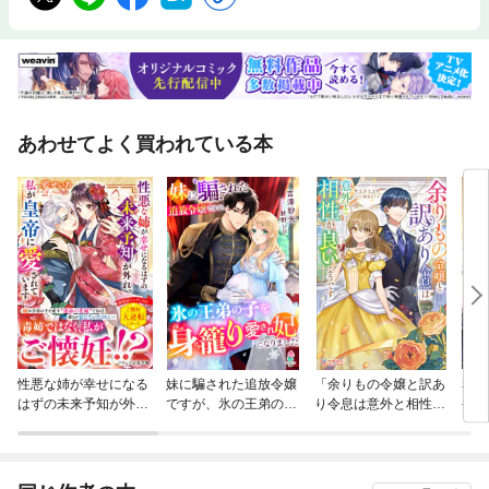
あわせてよく買われている本
性悪な姉が幸せになる
妹に騙された追放令嬢
「余りもの令嬢と訳あ
私を
はずの未来予知が外
ですが、氷の王弟の子
り令息は意外と相性が
令息
れ、私が皇帝に愛され
を身籠り愛され妃にな
良いようです」シリー
てい
ています
りました
ズ
なた