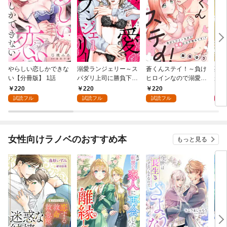
やらしい恋しかできな
溺愛ランジェリー～ス
蒼くんステイ！～負け
死に
い【分冊版】 1話
パダリ上司に勝負下着
ヒロインなので溺愛に
が毎
を見られたら淫靡な恋
は不慣れです！？～
れる
220
220
220
8
が始まった～【分冊
【分冊版】 1話
って
試読フル
試読フル
試読フル
版】 1話
女性向けラノベのおすすめ本
もっと見る