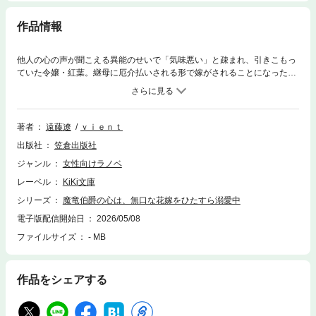
作品情報
他人の心の声が聞こえる異能のせいで「気味悪い」と疎まれ、引きこもっ
ていた令嬢・紅葉。継母に厄介払いされる形で嫁がされることになったの
は「魔竜伯爵」と恐れられる冷酷無比の陸軍中佐・御子神竜星だった。花
嫁候補が次々逃げ出したという噂の男。だが、紅葉にだけ聞こえる彼の本
音は…《こんなにかわいい娘が地上にいたのか》《女神だ。守らなけれ
ば！》《彼女を傷つける奴は許さない。絶対にだ》氷の伯爵の心の中は溺
著者
遠藤遼
ｖｉｅｎｔ
愛で大騒ぎ。異能の秘密を打ち明けられないまま甘い言葉を浴びせられ続
出版社
笠倉出版社
け紅葉は──!?
ジャンル
女性向けラノベ
レーベル
KiKi文庫
シリーズ
魔竜伯爵の心は、無口な花嫁をひたすら溺愛中
電子版配信開始日
2026/05/08
ファイルサイズ
- MB
作品をシェアする