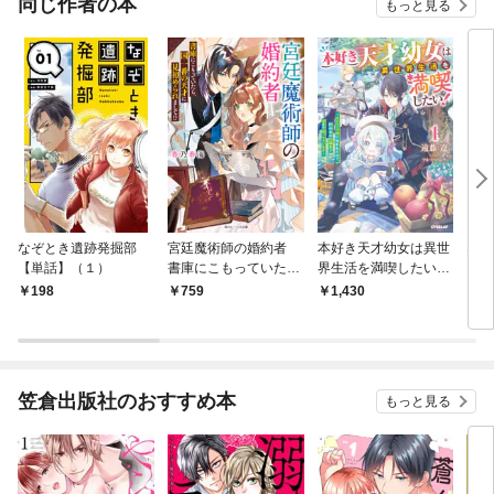
同じ作者の本
もっと見る
なぞとき遺跡発掘部
宮廷魔術師の婚約者
本好き天才幼女は異世
なぞ
【単話】（１）
書庫にこもっていた
界生活を満喫したい！
（１
ら、国一番の天才に見
1 ～氷の王子様に拾
198
759
1,430
7
初められまして！？
われたので、桁外れの
【電子特典付き】
知識量で国まで救っち
ゃいます～
笠倉出版社のおすすめ本
もっと見る