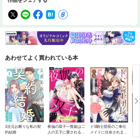
作品をシェアする
あわせてよく買われている本
3次元お断りな私の契
夜伽の双子—贄姫は二
ドS騎士団長のご奉仕
この
約結婚
人の王子に愛される—
メイドに任命されまし
にな
【マイクロ】
たが、私××なんですけ