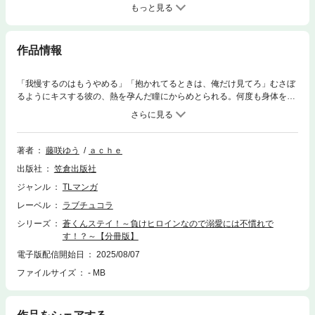
もっと見る
作品情報
「我慢するのはもうやめる」「抱かれてるときは、俺だけ見てろ」むさぼ
るようにキスする彼の、熱を孕んだ瞳にからめとられる。何度も身体を重
ねてるのにどうして、壊れちゃったみたいにアソコが疼いてとまらな
い…。――大学2年生の燈果〈とうか〉と蒼〈あお〉は高校からの腐れ
縁。周囲からニコイチ認定されるくらい仲よしだけど、実はセフレだなん
て誰にも言えない！彼の兄・ひろにぃに失恋した日から、慰めてもらう口
著者
藤咲ゆう
ａｃｈｅ
実で始まった淫らな関係。気持ちの整理がつかないままずるずる続けるう
出版社
笠倉出版社
ちに、いつのまにか蒼の優しさにときめくようになっちゃって…。そんな
なか届いたひろにぃの結婚報告。動揺していると、思いがけず蒼から「俺
ジャンル
TLマンガ
じゃダメなの？」と迫られて!?――恋に敗れた“負けヒロイン”に一途な愛
レーベル
ラブチュコラ
が降りそそぐ、焦れキュン必至の溺愛わからせTL！
シリーズ
蒼くんステイ！～負けヒロインなので溺愛には不慣れで
す！？～【分冊版】
電子版配信開始日
2025/08/07
ファイルサイズ
- MB