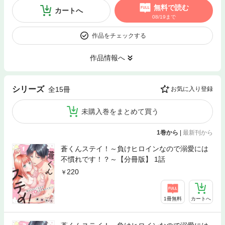
無料で読む
カートへ
08/19まで
作品をチェックする
作品情報へ
シリーズ
全15冊
お気に入り登録
未購入巻をまとめて買う
1巻から
|
最新刊から
蒼くんステイ！～負けヒロインなので溺愛には
不慣れです！？～【分冊版】 1話
220
1冊無料
カートへ