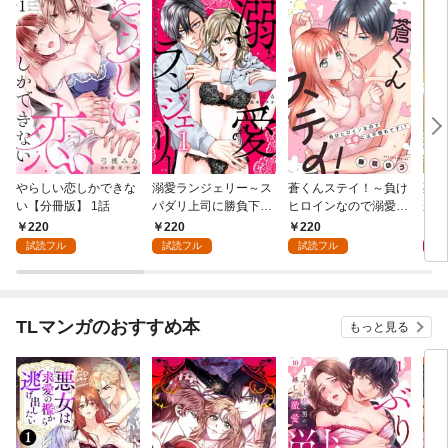
やらしい恋しかできな
溺愛ランジェリー～ス
蒼くんステイ！～負け
死に
い【分冊版】 1話
パダリ上司に勝負下着
ヒロインなので溺愛に
が毎
を見られたら淫靡な恋
は不慣れです！？～
れる
220
220
220
8
が始まった～【分冊
【分冊版】 1話
って
試読フル
試読フル
試読フル
版】 1話
TLマンガのおすすめ本
もっと見る