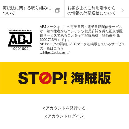
海賊版に関する取り組みに
お客さまのご利用端末から
ついて
の情報の外部送信について
ABJマークは、この電子書店・電子書籍配信サービス
が、著作権者からコンテンツ使用許諾を得た正規版配
信サービスであることを示す登録商標（登録番号 第
6091713号）です。
ABJマークの詳細、ABJマークを掲示しているサービス
の一覧はこちら
→
https://aebs.or.jp/
dアカウントを発行する
dアカウントログイン