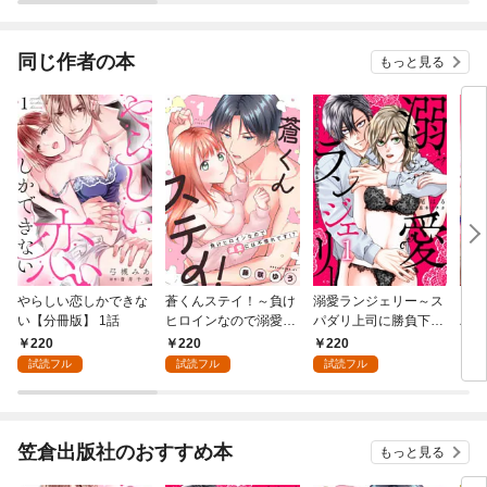
ど！？（分冊版）
同じ作者の本
もっと見る
やらしい恋しかできな
蒼くんステイ！～負け
溺愛ランジェリー～ス
【d
い【分冊版】 1話
ヒロインなので溺愛に
パダリ上司に勝負下着
パダ
は不慣れです！？～
を見られたら淫靡な恋
外は
220
220
220
2
【分冊版】 1話
が始まった～【分冊
ぶり
試読フル
試読フル
試読フル
版】 1話
靡で
版】
笠倉出版社のおすすめ本
もっと見る