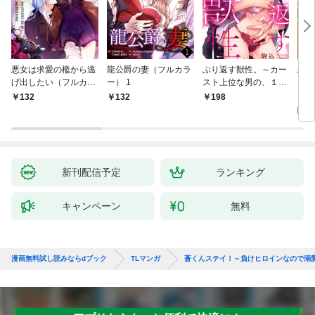
悪女は求愛の檻から逃
龍公爵の妻（フルカラ
ぶり返す獣性。～カー
恋す
げ出したい（フルカラ
ー） 1
スト上位な男の、１０
【fo
ー） 1
年越しの激愛１
2
132
132
198
試
新刊配信予定
ランキング
キャンペーン
無料
漫画無料試し読みならdブック
TLマンガ
蒼くんステイ！～負けヒロインなので溺