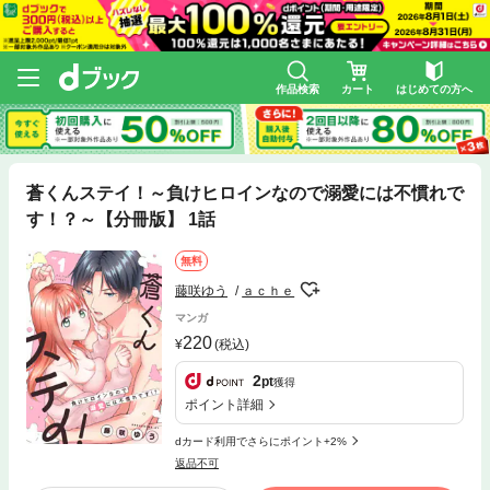
作品検索
カート
はじめての方へ
蒼くんステイ！～負けヒロインなので溺愛には不慣れで
す！？～【分冊版】 1話
無料
藤咲ゆう
ａｃｈｅ
マンガ
220
(税込)
2
pt
獲得
ポイント詳細
dカード利用でさらにポイント+2%
返品不可