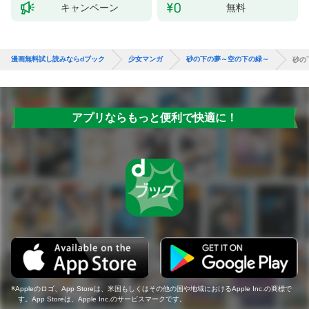
キャンペーン
無料
漫画無料試し読みならdブック
少女マンガ
砂の下の夢～空の下の緑～
砂の
アプリならもっと便利で快適に！
Appleのロゴ、App Storeは、米国もしくはその他の国や地域におけるApple Inc.の商標で
す。App Storeは、Apple Inc.のサービスマークです。