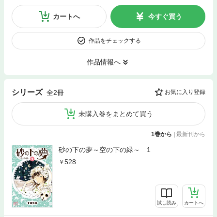
カートへ
今すぐ買う
作品をチェックする
作品情報へ
シリーズ
全2冊
お気に入り登録
未購入巻をまとめて買う
1巻から
|
最新刊から
砂の下の夢～空の下の緑～ 1
528
試し読み
カートへ