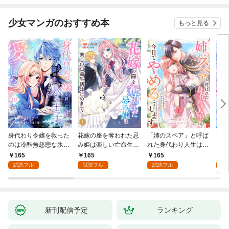
少女マンガのおすすめ本
もっと見る
身代わり令嬢を救った
花嫁の座を奪われた忌
「姉のスペア」と呼ば
大好
のは冷酷無慈悲な氷の
み姫は楽しい亡命生活
れた身代わり人生は、
うお
王子の愛でした１
はじめます！１
今日でやめることにし
１
165
165
165
1
ます～辺境で自由を満
試読フル
試読フル
試読フル
試
喫中なので、今さら真
の聖女と言われても知
りません！～１
新刊配信予定
ランキング