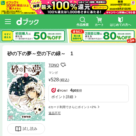
作品検索
カート
はじめての方へ
砂の下の夢～空の下の緑～ 1
TONO
マンガ
528
(税込)
4
pt
獲得
ポイント詳細
dカード利用でさらにポイント+2%
返品不可
試し読み