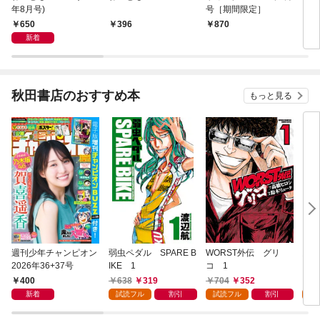
年8月号)
号［期間限定］
650
396
870
6
新着
秋田書店のおすすめ本
もっと見る
週刊少年チャンピオン
弱虫ペダル SPARE B
WORST外伝 グリ
勇者
2026年36+37号
IKE 1
コ 1
～無
始ま
400
638
319
704
352
2
～(
新着
試読フル
割引
試読フル
割引
試