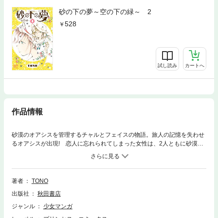
砂の下の夢～空の下の緑～ 2
528
試し読み
カートへ
作品情報
砂漠のオアシスを管理するチャルとフェイスの物語。旅人の記憶を失わせ
るオアシスが出現! 恋人に忘れられてしまった女性は、2人ともに砂漠へ
向かうが…!? 名作ファンタジー「砂の下の夢」の新作続編スタート!!
著者
TONO
出版社
秋田書店
ジャンル
少女マンガ