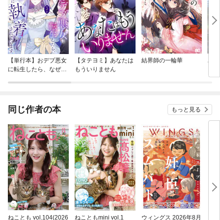
【単行本】おデブ悪女
【タテヨミ】あなたは
結界師の一輪華
バッ
に転生したら、なぜか
もういりません
ロイ
ラスボス王子様に執着
今世
されています
りが
てく
OMI
同じ作者の本
もっと見る
ねことも vol.104(2026
ねこともmini vol.1
ウィングス 2026年8月
カル