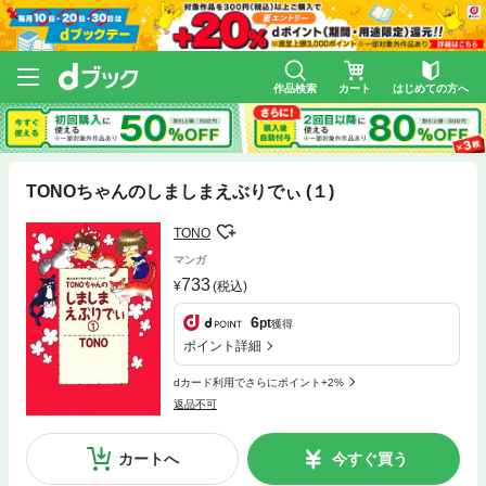
作品検索
カート
はじめての方へ
TONOちゃんのしましまえぶりでぃ (１)
TONO
マンガ
733
(税込)
6
pt
獲得
ポイント詳細
dカード利用でさらにポイント+2%
返品不可
カートへ
今すぐ買う