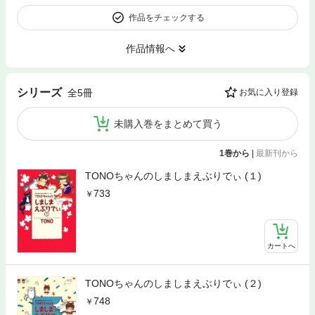
作品をチェックする
作品情報へ
シリーズ
全5冊
お気に入り登録
未購入巻をまとめて買う
1巻から
|
最新刊から
TONOちゃんのしましまえぶりでぃ (１)
733
カートへ
TONOちゃんのしましまえぶりでぃ (２)
748