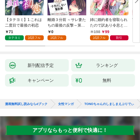
【タテヨミ】1.これは
離婚３分前 ～サレ妻た
姉に婚約者を寝取られ
実は
二度目で最後の初恋
ちの最後の反撃～第1
たので訳あり令息と結
した
話
婚して辺境へと向かい
から
71
0
198
99
2
ます ～苦労の先に待っ
（1
タテヨミ
試読フル
試読フル
試読フル
割引
ていたのは、まさかの
溺愛と幸せでした～
【分冊版】 1
新刊配信予定
ランキング
キャンペーン
無料
漫画無料試し読みならdブック
女性マンガ
TONOちゃんのしましまえぶりでぃ
アプリならもっと便利で快適に！