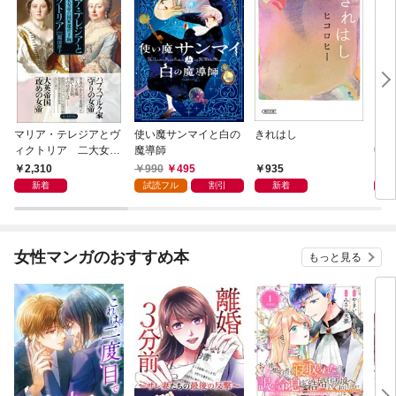
マリア・テレジアとヴ
使い魔サンマイと白の
きれはし
「考
ィクトリア 二大女帝
魔導師
中で
の国家運営手腕
却！
2,310
990
495
935
1,
術大
新着
試読フル
割引
新着
女性マンガのおすすめ本
もっと見る