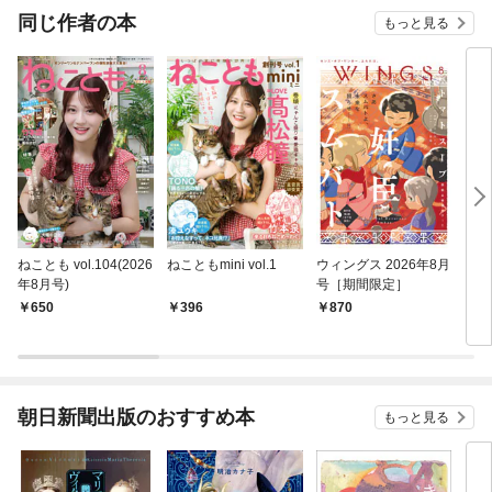
同じ作者の本
もっと見る
ねことも vol.104(2026
ねこともmini vol.1
ウィングス 2026年8月
カル
年8月号)
号［期間限定］
650
396
870
6
朝日新聞出版のおすすめ本
もっと見る