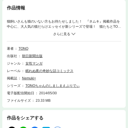
作品情報
猫飼いさんも猫のいない方もお待たせしました！ 『ネムキ』掲載作品を
中心に、大人気の猫だらけエッセイが新シリーズで登場！ 猫たちとTON
O一家の賑やかライフ。
著者
TONO
出版社
朝日新聞出版
ジャンル
女性マンガ
レーベル
眠れぬ夜の奇妙な話コミックス
掲載誌
Nemuki+
シリーズ
TONOちゃんのしましまえぶりでぃ
電子版配信開始日
2014/05/30
ファイルサイズ
23.33 MB
作品をシェアする