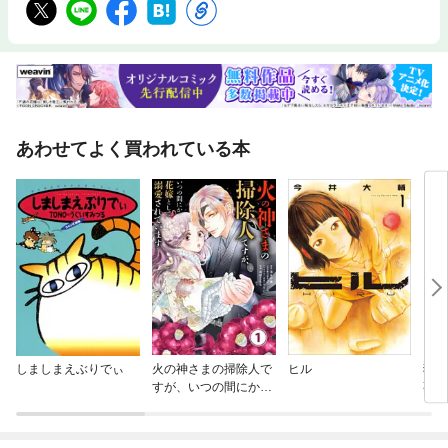
あわせてよく買われている本
しましまえぶりでぃ
火の神さまの掃除人で
ヒル
猫あ
すが、いつの間にか花
事よ
嫁として溺愛されてい
ます【単話】