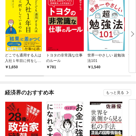
どこでも通用する人は
トヨタの非常識な仕事
世界一やさしい 超勉強
世界
入社１年目に何をして
のルール
法101
るの
いるのか
って
1,650
781
1,540
1,
き方
経済界のおすすめ本
もっと見る