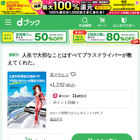
作品検索
カート
はじめての方へ
人生で大切なことはすべてプラスドライバーが教
最新刊
えてくれた。
原マサヒコ
1,232
(税込)
11
pt
獲得
ポイント詳細
dカード利用でさらにポイント+2%
返品不可