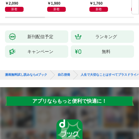
獅子座、Ａ型、丙午は
室 Ｏｒａｃｙ（オラ
2,090
1,980
1,760
2,
めぐる
シー）
新着
新着
新着
新刊配信予定
ランキング
キャンペーン
無料
漫画無料試し読みならdブック
自己啓発
人生で大切なことはすべてプラスドライ
アプリならもっと便利で快適に！