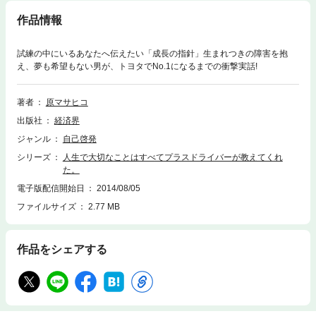
作品情報
試練の中にいるあなたへ伝えたい「成長の指針」生まれつきの障害を抱
え、夢も希望もない男が、トヨタでNo.1になるまでの衝撃実話!
著者
原マサヒコ
出版社
経済界
ジャンル
自己啓発
シリーズ
人生で大切なことはすべてプラスドライバーが教えてくれ
た。
電子版配信開始日
2014/08/05
ファイルサイズ
2.77 MB
作品をシェアする