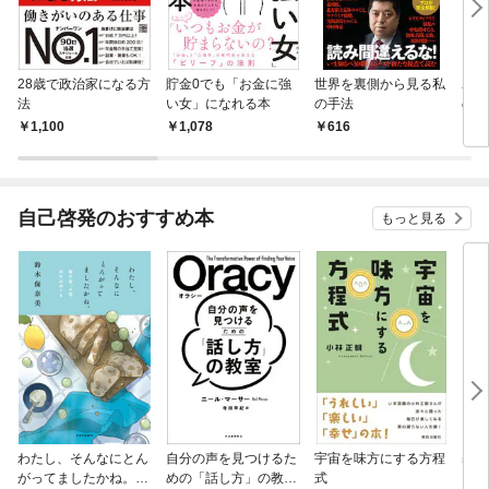
28歳で政治家になる方
貯金0でも「お金に強
世界を裏側から見る私
わた
法
い女」になれる本
の手法
の？
1,100
1,078
616
1,
自己啓発のおすすめ本
もっと見る
わたし、そんなにとん
自分の声を見つけるた
宇宙を味方にする方程
基地
がってましたかね。
めの「話し方」の教
式
るた