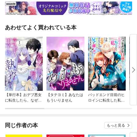
あわせてよく買われている本
【単行本】おデブ悪女
【タテヨミ】あなたは
バッドエンド目前のヒ
【タ
に転生したら、なぜか
もういりません
ロインに転生した私、
リ〜
ラスボス王子様に執着
今世では恋愛するつも
されています
りがチートな兄が離し
てくれません！？@C
OMIC
同じ作者の本
もっと見る