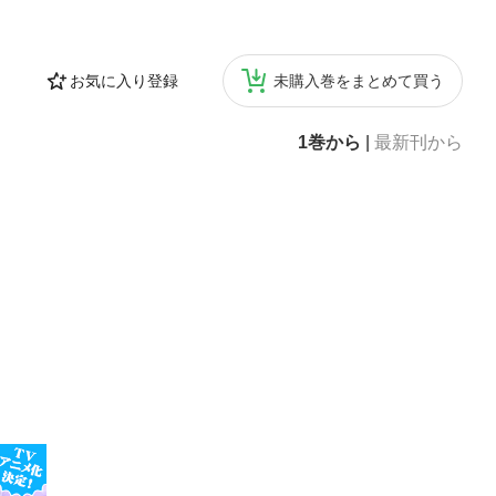
お気に入り登録
未購入巻をまとめて買う
1巻から
|
最新刊から