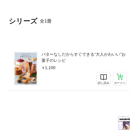
シリーズ
全1冊
バターなしだからすぐできる“大人かわいい”お
菓子のレシピ
1,100
試し読み
カートへ