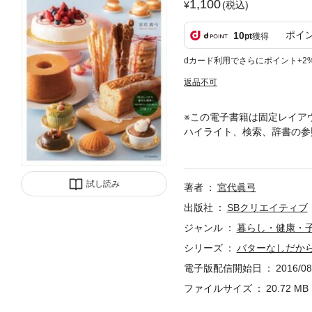
1,100
(税込)
ポイ
10
pt
獲得
dカード利用でさらにポイント+2
返品不可
※この電子書籍は固定レイア
ハイライト、検索、辞書の参
メイドならではの美味しいお
思っていませんか？けれど、
なら、バターのように常温に
試し読み
著者
宮代眞弓
こりにくくなります。そんな
という思いから15年間研究
出版社
SBクリエイティブ
あふれるチョコレートケーキ
ジャンル
暮らし・健康・
キ、カリッとしたクッキー、
シリーズ
バターなしだから
いお菓子まで、30分～1時間
れる焼き菓子も。番外編とし
電子版配信開始日
2016/08
を特別な日にしてくれるお菓
ファイルサイズ
20.72 MB