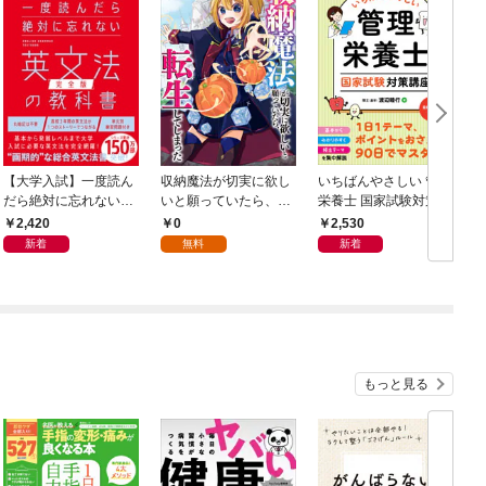
【大学入試】一度読ん
収納魔法が切実に欲し
いちばんやさしい 管理
だら絶対に忘れない英
いと願っていたら、転
栄養士 国家試験対策講
文法の教科書【完全
生してしまった【分冊
座
2,420
0
2,530
版】
版】（コミック） １
新着
無料
新着
話
もっと見る