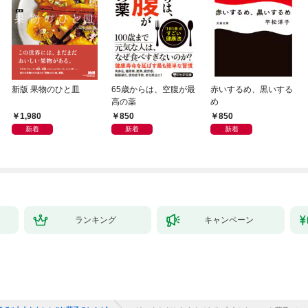
新版 果物のひと皿
65歳からは、空腹が最
赤いするめ、黒いする
高の薬
め
1,980
850
850
新着
新着
新着
ランキング
キャンペーン