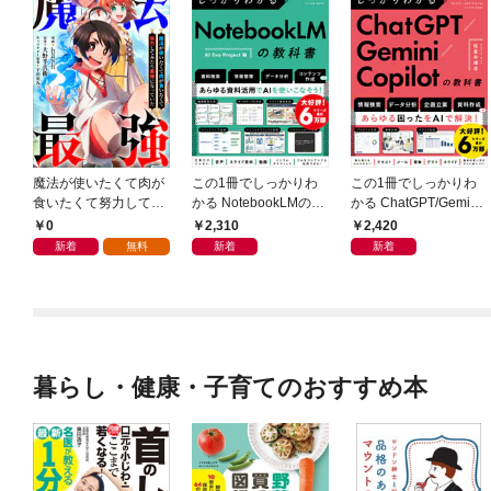
魔法が使いたくて肉が
この1冊でしっかりわ
この1冊でしっかりわ
食いたくて努力してみ
かる NotebookLMの教
かる ChatGPT/Gemini/
たら最強になっていた
科書
Copilotの教科書
0
2,310
2,420
【分冊版】（コミッ
新着
無料
新着
新着
ク） １話
暮らし・健康・子育てのおすすめ本