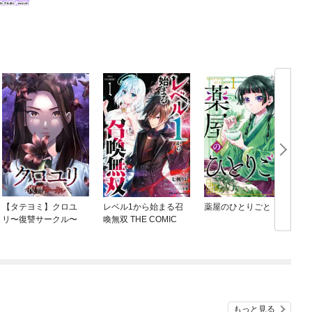
【タテヨミ】クロユ
レベル1から始まる召
薬屋のひとりごと
リ〜復讐サークル〜
喚無双 THE COMIC
もっと見る