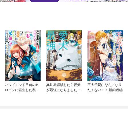
バッドエンド目前のヒ
異世界転移したら愛犬
王太子妃になんてなり
ロインに転生した私、
が最強になりました ～
たくない！！ 婚約者編
今世では恋愛するつも
シルバーフェンリルと
りがチートな兄が離し
俺が異世界暮らしを始
てくれません！？@C
めたら～ THE COMIC
OMIC