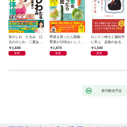
首のしわ たるみ 口
野菜を買ったら図鑑 -
ロンドン紳士と脳科学
元の小じわ・二重あ
野菜が10倍おいしくな
に学ぶ 品格のあるマ
ご 何歳からでもここ
る保存法と64のレシピ
ウントのとり方
1,848
1,870
1,540
まで若くなる！ 名医
-
新着
新着
新着
が教える最新１分体操
大全
新刊配信予定