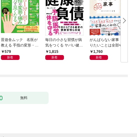
晋遊舎ムック 名医が
毎日の小さな習慣が病
がんばらない家事 や
教える 手指の変形・痛
気をつくる ヤバい健康
りたいことは全部や
みが良くなる本
負債
る！ラクして整う「ご
579
1,815
1,760
きげん」ルール
新着
新着
新着
無料