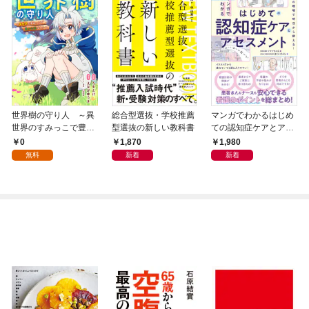
世界樹の守り人 ～異
総合型選抜・学校推薦
マンガでわかるはじめ
世界のすみっこで豊か
型選抜の新しい教科書
ての認知症ケアとアセ
な国づくり～【分冊
スメント
0
1,870
1,980
版】（コミック） １
無料
新着
新着
話