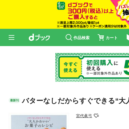
作品検索
カート
バターなしだからすぐできる“大
最新刊
宮代眞弓