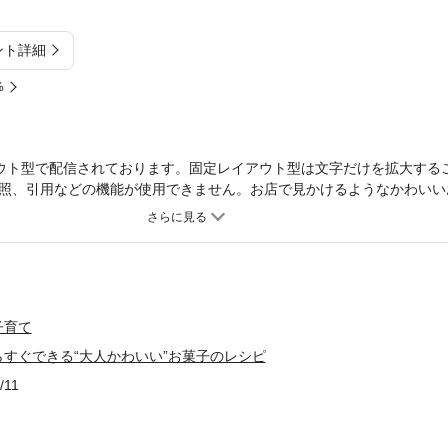
ント詳細
%
ウト型で配信されております。固定レイアウト型は文字だけを拡大する
照、引用などの機能が使用できません。お店で見かけるようなかわいい
菓子を自分で作りたいけれど、ちょっと凝るだけで時間がかかるし失敗
お菓子作りにおなじみのバターではなく、生クリームや油でコクやふく
戻したり、クリーム状に練ったりといった手間がかからず、分離などの
レシピを「できるだけラクに簡単に、でも美味しくて存在感のあるお菓
してきた著者が、一気に披露。まるでパウンドケーキのようなリッチケ
やマドレーヌ、ふわふわのショートケーキやロールケーキ、簡単にでき
子育て
シュー・ア・ラ・クレーム、そしてケイクサレやキッシュといった塩味
すぐできる“大人かわいい”お菓子のレシピ
で作れるものを中心に71品を収録しました。中には、5～10分の作業で
て、時間をかけて作る特別なお菓子も2品紹介しています。気軽に作れ
/11
子、プレゼントやおもてなしにも喜ばれるお菓子が満載です。