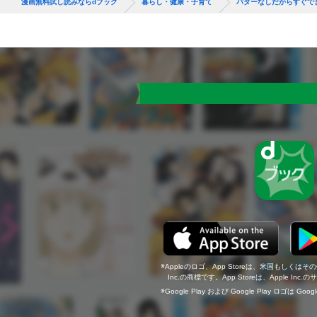
漫画無料試し読みならdブック
暮らし・健康・子育て
バターなしだからすぐで
Appleのロゴ、App Storeは、米国もしくはそ
Inc.の商標です。App Storeは、Apple In
Google Play および Google Play ロゴは Go