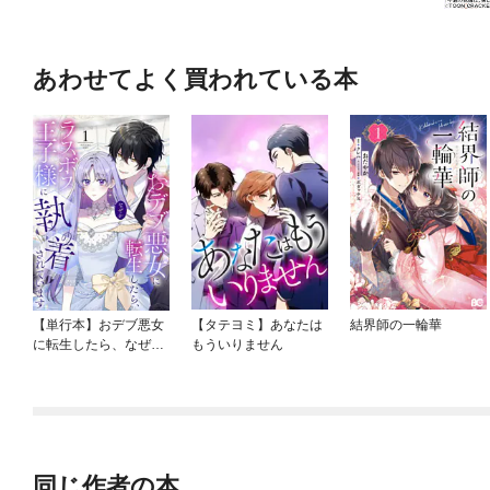
あわせてよく買われている本
【単行本】おデブ悪女
【タテヨミ】あなたは
結界師の一輪華
に転生したら、なぜか
もういりません
ラスボス王子様に執着
されています
同じ作者の本