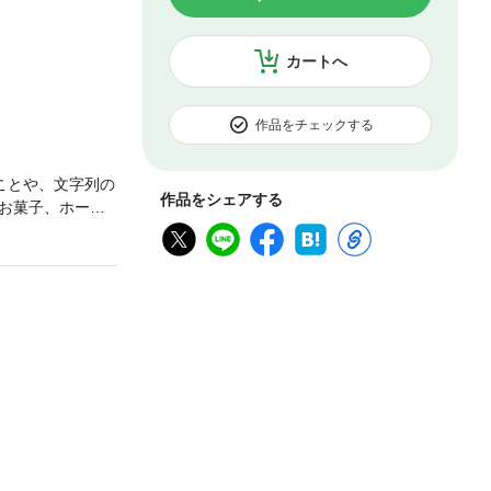
カートへ
作品をチェックする
ことや、文字列の
作品をシェアする
お菓子、ホーム
しそう…。そう
らみを出す生地
失敗もぐっと起
子が作りたい」
ーキから、満足感
るシフォンケー
のお菓子、冷た
オーブンに入れら
て、ごく普通の日