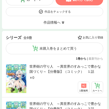
作品をチェックする
作品情報へ
シリーズ
全8冊
お気に入り登録
未購入巻をまとめて買う
1巻から
|
最新刊から
世界樹の守り人 ～異世界のすみっこで豊かな
国づくり～【分冊版】（コミック） １話
0
1冊無料
カートへ
世界樹の守り人 ～異世界のすみっこで豊かな
国づくり～【分冊版】（コミック） ２話