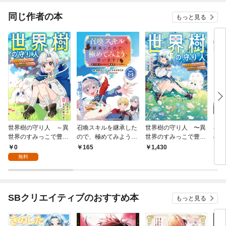
ク）
みました～
同じ作者の本
もっと見る
世界樹の守り人 ～異
召喚スキルを継承した
世界樹の守り人 〜異
召喚
世界のすみっこで豊か
ので、極めてみようと
世界のすみっこで豊か
ので
な国づくり～【分冊
思います！〜モフモフ
な国づくり〜
思い
0
165
1,430
7
版】（コミック） １
魔法生物と異世界ライ
魔法
無料
話
フを満喫中〜 連載版：
フを
1-1
SBクリエイティブのおすすめ本
もっと見る