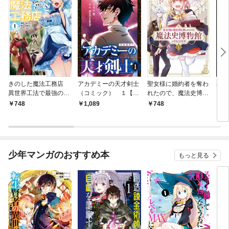
きのした魔法工務店
アカデミーの天才剣士
聖女様に婚約者を奪わ
暴君
異世界工法で最強の家
（コミック） １【フ
れたので、魔法史博物
（コ
づくりを（コミック）
ルカラー】
館に引きこもります。
ルカ
748
1,089
748
1,
１
（コミック） １
少年マンガのおすすめ本
もっと見る