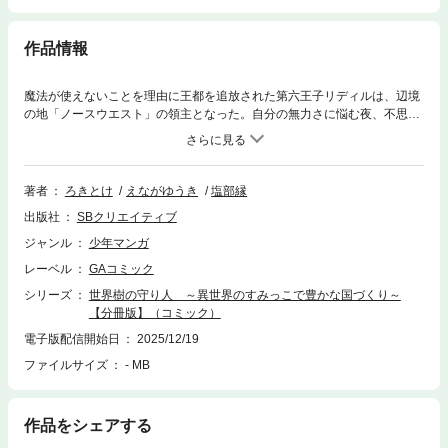
作品情報
魔法が使えないことを理由に王都を追放された第六王子リディルは、辺境
の地「ノースウエスト」の領主となった。自分の無力さに悩む夜、不思議
な光を放つ樹を見つける。それは千年前に滅んだとされる世界樹の苗木だ
った。「世界樹の守り人」に選ばれたことで、リディルに魔法の才能が開
花！「魔法で領民の手助けをしたい！」そう願うリディルの元に、エルフ
やドワーフ、果ては神獣までもが集いはじめ…？世界樹に選ばれた少年に
著者
ろきとけ
えながゆうき
塩部縁
よる、領地運営スローライフのはじまりです。
出版社
SBクリエイティブ
ジャンル
少年マンガ
レーベル
GAコミック
シリーズ
世界樹の守り人 ～異世界のすみっこで豊かな国づくり～
【分冊版】（コミック）
電子版配信開始日
2025/12/19
ファイルサイズ
- MB
作品をシェアする