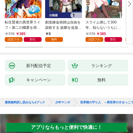
転生賢者の異世界ライ
創造錬金術師は自由を
スライム倒して300
信長
フ～第二の職業を得
謳歌する 故郷を追放さ
年、知らないうちにレ
て、世界最強になりま
れたら、魔王のお膝元
ベルMAXになってまし
770
385
0
770
385
7
した～ 1巻
で超絶効果のマジック
た 1巻
試読フル
割引
無料
試読フル
割引
試
アイテム作り放題にな
りました【分冊版】
1
新刊配信予定
ランキング
キャンペーン
無料
漫画無料試し読みならdブック
少年マンガ
世界樹の守り人 ～異世界のすみっこ
アプリならもっと便利で快適に！