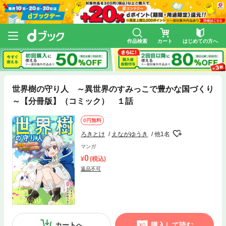
作品検索
カート
はじめての方へ
世界樹の守り人 ～異世界のすみっこで豊かな国づくり
～【分冊版】（コミック） １話
0円無料
ろきとけ
えながゆうき
他1名
マンガ
0
(税込)
返品不可
カートへ
購入して読む