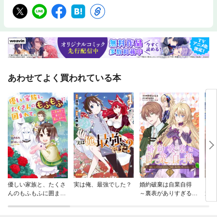
あわせてよく買われている本
優しい家族と、たくさ
実は俺、最強でした？
婚約破棄は自業自得
アラ
んのもふもふに囲まれ
～裏表がありすぎる妹
通販
て。～異世界で幸せに
はボロを出して自滅
暮らします～（コミッ
し、私に幸運が舞い込