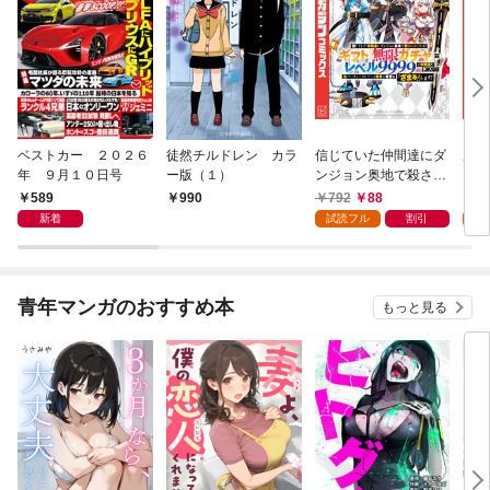
ベストカー ２０２６
徒然チルドレン カラ
信じていた仲間達にダ
魔女
年 ９月１０日号
ー版（１）
ンジョン奥地で殺され
かけたがギフト『無限
589
792
88
7
990
ガチャ』でレベル９９
新着
試読フル
割引
試
９９の仲間達を手に入
れて元パーティーメン
バーと世界に復讐＆
『ざまぁ！』します！
青年マンガのおすすめ本
もっと見る
（１）