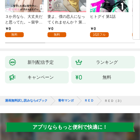
３か月なら、大丈夫だ
妻よ、僕の恋人になっ
ヒトグイ 第1話
世界
と思ってた。～留学し
てくれませんか？ 第1
レベ
た僕の留守中に、一途
話
0
0
0
0
な彼女が汚されるまで
無料
無料
試読フル
～ 1話
新刊配信予定
ランキング
キャンペーン
無料
漫画無料試し読みならdブック
青年マンガ
ＲＥＤ
ＲＥＤ（３）
アプリならもっと便利で快適に！