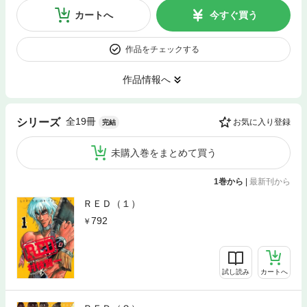
カートへ
今すぐ買う
作品をチェックする
作品情報へ
全19冊
シリーズ
お気に入り登録
完結
未購入巻をまとめて買う
1巻から
|
最新刊から
ＲＥＤ（１）
792
試し読み
カートへ