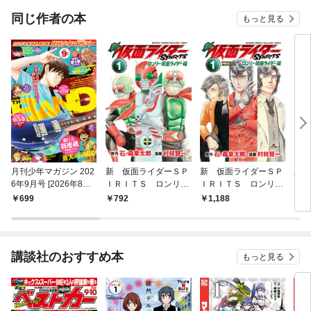
同じ作者の本
もっと見る
月刊少年マガジン 202
新 仮面ライダーＳＰ
新 仮面ライダーＳＰ
新 
6年9月号 [2026年8月6
ＩＲＩＴＳ ロンリー
ＩＲＩＴＳ ロンリー
ＩＲ
日発売]
仮面ライダー編（１）
仮面ライダー編 特装
699
792
1,188
7
版（１）
講談社のおすすめ本
もっと見る