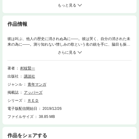
もっと見る
作品情報
彼は叫ぶ、他人の歴史に消されぬ為に――。彼は哭く、自分の消された未
来の為に――。測り知れない憎しみの歌という名の銃を手に、脇目も振ら
ず復讐の道をひた疾る男、インディアンのレッド。行き着く先が破滅だと
しても、彼は叛骨の牙を研ぎ続けるのだろうか……!? 19世紀末、アメリ
カ。荒野に赤い風の咆哮、止まず！ 凶暴で繊細なストーリーが心を鷲掴
みにする、第3巻!!
著者
村枝賢一
出版社
講談社
ジャンル
青年マンガ
掲載誌
アッパーズ
シリーズ
ＲＥＤ
電子版配信開始日
2019/12/26
ファイルサイズ
38.85 MB
作品をシェアする