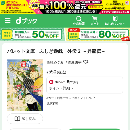
作品検索
カート
はじめての方へ
パレット文庫 ふしぎ遊戯 外伝２ －昇龍伝－
西崎めぐみ
渡瀬悠宇
550
(税込)
5
pt
獲得
ポイント詳細
dカード利用でさらにポイント+2%
返品不可
試し読み