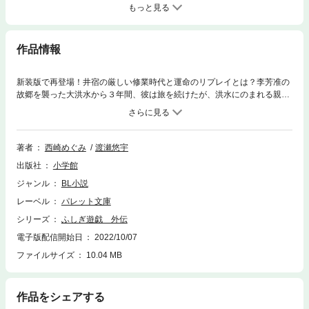
もっと見る
作品情報
新装版で再登場！井宿の厳しい修業時代と運命のリプレイとは？李芳准の
故郷を襲った大洪水から３年間、彼は旅を続けたが、洪水にのまれる親友
を見殺しにした自責の念に耐えかね、ある日大河に身を投じた。しかし、
香蘭という娘に命を救われ、“井宿”になるべく修行が始まった！※この作品
はXMDF版として配信していた『ふしぎ遊戯 昇龍伝』のePUB版です。
底本と同じクオリティの挿絵イラストが収録されています。
著者
西崎めぐみ
渡瀬悠宇
出版社
小学館
ジャンル
BL小説
レーベル
パレット文庫
シリーズ
ふしぎ遊戯 外伝
電子版配信開始日
2022/10/07
ファイルサイズ
10.04 MB
作品をシェアする