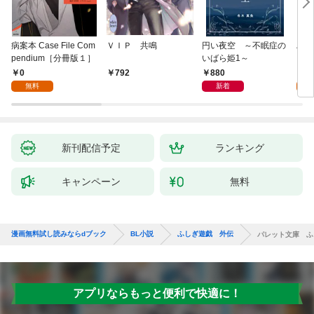
病案本 Case File Com
ＶＩＰ 共鳴
円い夜空 ～不眠症の
ハー
pendium［分冊版１］
いばら姫1～
１]
0
880
0
792
無料
新着
新刊配信予定
ランキング
キャンペーン
無料
漫画無料試し読みならdブック
BL小説
ふしぎ遊戯 外伝
パレット文庫 ふ
アプリならもっと便利で快適に！