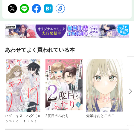
あわせてよく買われている本
ハグ キス ハグ［ｃ
2度目のふたり
先輩はおとこのこ
〔小
ｏｍｉｃ ｔｉｎｔ］
分冊版