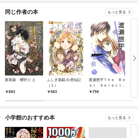
同じ作者の本
もっと見る
新装版 櫻狩り 上
ふしぎ遊戯 白虎仙記
渡瀬悠宇Ｔｈｅ Ｂｅ
アラ
（１）
ｓｔ Ｓｅｌｅｃｔｉ
神語
ｏｎ（１）
（１
693
583
759
8
小学館のおすすめ本
もっと見る