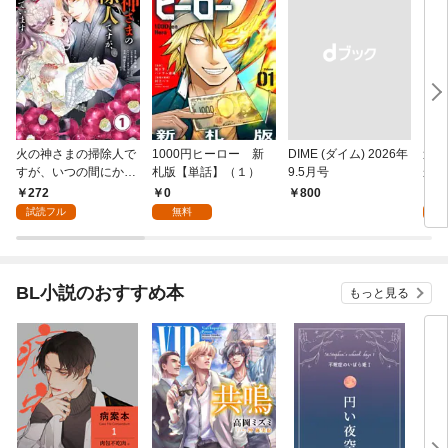
火の神さまの掃除人で
1000円ヒーロー 新
DIME (ダイム) 2026年
追放
すが、いつの間にか花
札版【単話】（１）
9.5月号
かつ
嫁として溺愛されてい
まへ
272
0
1
￥800
ます【単話】（１）
れで
試読フル
無料
試
（１
BL小説のおすすめ本
もっと見る