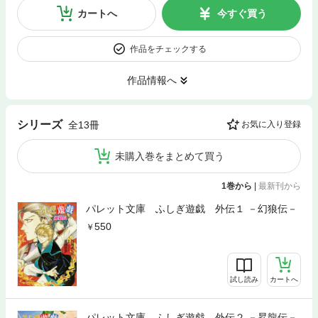
カートへ
今すぐ買う
作品をチェックする
作品情報へ
シリーズ
全13冊
お気に入り登録
未購入巻をまとめて買う
1巻から
|
最新刊から
パレット文庫 ふしぎ遊戯 外伝１ －幻狼伝－
550
試し読み
カートへ
パレット文庫 ふしぎ遊戯 外伝２ －昇龍伝－