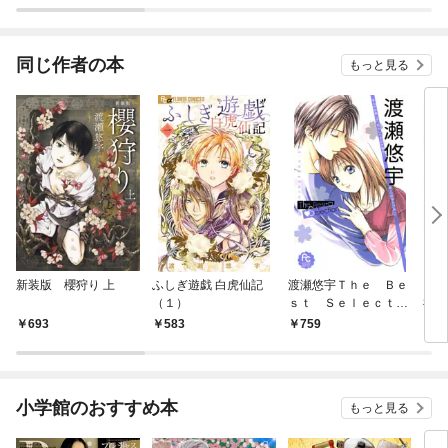
を希う～ 連載版
同じ作者の本
もっと見る
新装版 櫻狩り 上
ふしぎ遊戯 白虎仙記
渡瀬悠宇Ｔｈｅ Ｂｅ
アラ
（１）
ｓｔ Ｓｅｌｅｃｔｉ
神語
ｏｎ（１）
（１
693
583
759
8
小学館のおすすめ本
もっと見る