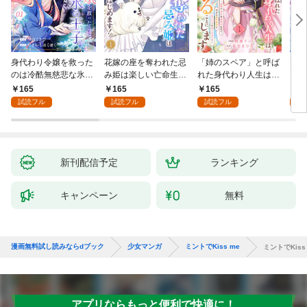
身代わり令嬢を救った
花嫁の座を奪われた忌
「姉のスペア」と呼ば
大好
のは冷酷無慈悲な氷の
み姫は楽しい亡命生活
れた身代わり人生は、
うお
王子の愛でした１
はじめます！１
今日でやめることにし
１
165
165
165
1
ます～辺境で自由を満
試読フル
試読フル
試読フル
試
喫中なので、今さら真
の聖女と言われても知
りません！～１
新刊配信予定
ランキング
キャンペーン
無料
漫画無料試し読みならdブック
少女マンガ
ミントでKiss me
ミントでKiss
アプリならもっと便利で快適に！