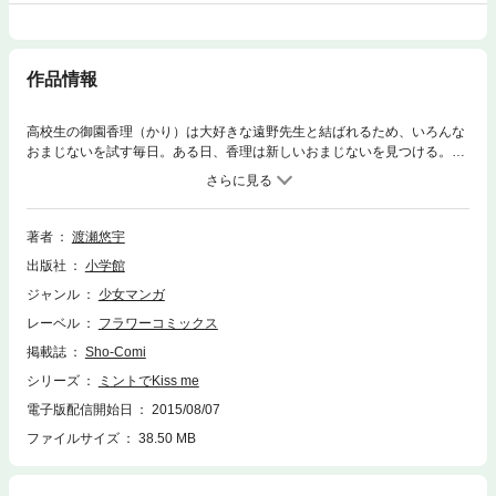
作品情報
高校生の御園香理（かり）は大好きな遠野先生と結ばれるため、いろんな
おまじないを試す毎日。ある日、香理は新しいおまじないを見つける。
「ミントキャンディーを食べながら好きな人とキスすると、相手と1つに
なれる」というものだ。意を決して遠野先生を待ち伏せする香理。けれ
ど、ちょうどそこにクラスメートの進堂が走ってきて、香理はなんと進堂
とキス！一瞬意識を失った香理だが、気づくと香理の意識は進堂と一緒に
著者
渡瀬悠宇
なっていた。「1つになれる」って、こういうこと！？パニックになった
出版社
小学館
香理は…！？ ●収録作品 ミントでkiss me／源生花／源生花・番外
編 花の標／ふりむけロマンス！／ふしぎ遊戯 爆笑番外編 心宿しっか
ジャンル
少女マンガ
りしなさい！
レーベル
フラワーコミックス
掲載誌
Sho-Comi
シリーズ
ミントでKiss me
電子版配信開始日
2015/08/07
ファイルサイズ
38.50 MB