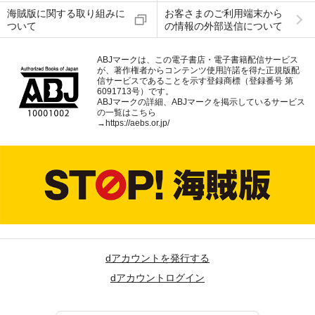
海賊版に関する取り組みに
お客さまのご利用端末から
ついて
の情報の外部送信について
ABJマークは、この電子書店・電子書籍配信サービス
が、著作権者からコンテンツ使用許諾を得た正規版配
信サービスであることを示す登録商標（登録番号 第
6091713号）です。
ABJマークの詳細、ABJマークを掲示しているサービス
の一覧はこちら
→
https://aebs.or.jp/
dアカウントを発行する
dアカウントログイン