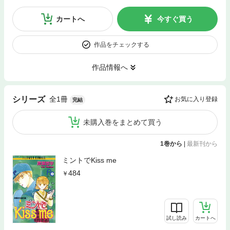
カートへ
今すぐ買う
作品をチェックする
作品情報へ
全1冊
シリーズ
お気に入り登録
完結
未購入巻をまとめて買う
1巻から
|
最新刊から
ミントでKiss me
484
試し読み
カートへ