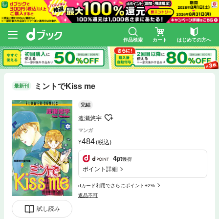
作品検索
カート
はじめての方へ
ミントでKiss me
最新刊
完結
渡瀬悠宇
マンガ
484
(税込)
4
pt
獲得
ポイント詳細
dカード利用でさらにポイント+2%
返品不可
試し読み