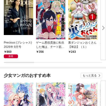
Precious (プレシャス)
ゲーム悪役貴族に転生
裏ダンジョンおくさん
あや
2026年 9月号
した俺は、チート筋肉
【単話】（１）
し夫
で無双する【単話】
倉で
860
356
243
1
（１）
る～
新着
少女マンガのおすすめ本
もっと見る