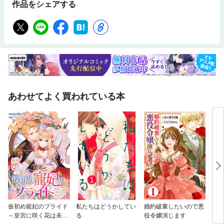
作品をシェアする
あわせてよく買われている本
仮初め寵妃のプライド
私たちはどうかしてい
婚約破棄したいので悪
あき
～皇宮に咲く花は未来
る
役令嬢演じます
えな