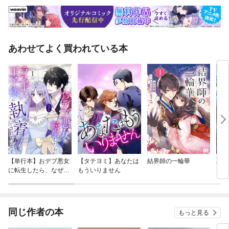
あわせてよく買われている本
【単行本】おデブ悪女
【タテヨミ】あなたは
結界師の一輪華
バッ
に転生したら、なぜか
もういりません
ロイ
ラスボス王子様に執着
今世
されています
りが
てく
OMI
同じ作者の本
もっと見る