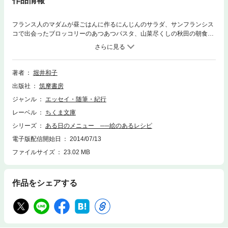
作品情報
フランス人のマダムが昼ごはんに作るにんじんのサラダ、サンフランシス
コで出会ったブロッコリーのあつあつパスタ、山菜尽くしの秋田の朝食。
はっとした「おいしい」記憶は、いつしかわが家の得意のメニューに。た
くさんのイラストとともに綴られる堀井さんちのふだんのメニュー。
著者
堀井和子
出版社
筑摩書房
ジャンル
エッセイ・随筆・紀行
レーベル
ちくま文庫
シリーズ
ある日のメニュー ──絵のあるレシピ
電子版配信開始日
2014/07/13
ファイルサイズ
23.02 MB
作品をシェアする