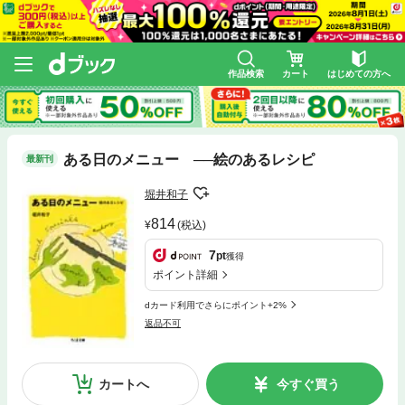
作品検索
カート
はじめての方へ
ある日のメニュー ──絵のあるレシピ
最新刊
堀井和子
814
(税込)
7
pt
獲得
ポイント詳細
dカード利用でさらにポイント+2%
返品不可
カートへ
今すぐ買う