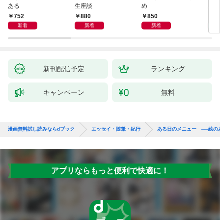
ある
生座談
め
思案
752
880
850
8
新着
新着
新着
新刊配信予定
ランキング
キャンペーン
無料
漫画無料試し読みならdブック
エッセイ・随筆・紀行
ある日のメニュー ──絵の
アプリならもっと便利で快適に！