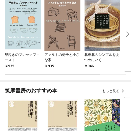
早起きのブレックファ
アァルトの椅子と小さ
北東北のシンプルをあ
ある
ースト
な家
つめにいく
─絵
935
935
946
8
筑摩書房のおすすめ本
もっと見る