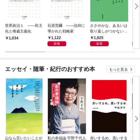
世界政治１ ――民主
石原莞爾 ――信仰に
ささやかな、あるいは
人生
化と権威主義化
導かれた戦略家
取り返しがつかないも
の
1,122
1,925
1,
1,034
新着
新着
エッセイ・随筆・紀行のおすすめ本
もっと見る
山なら言いたいことが
私の幸福論 宇野千代人
赤いするめ、黒いする
行き