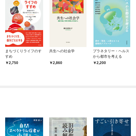
まちづくりライフのす
共生への社会学
プラネタリー・ヘルス
すめ
から都市を考える
2,750
2,860
2,200