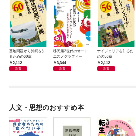
基地問題から沖縄を知
移民第2世代のオート
ナイジェリアを知るた
るための60章
エスノグラフィー
めの56章
2,112
3,344
2,112
新着
新着
新着
人文・思想のおすすめ本