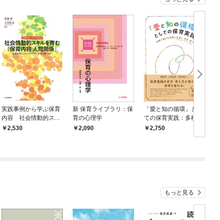
実践事例から学ぶ保育
新 保育ライブラリ：保
「愛と知の循環」とし
内容 社会情動的スキ
育の心理学
ての保育実践：多様で
ルを育む「保育内容 人
豊かな世界と出会い，
2,530
2,090
2,750
間関係」 乳幼児期か
学び，育つ
ら小学校へつなぐ非認
知能力とは
もっと見る