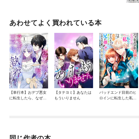
あわせてよく買われている本
【単行本】おデブ悪女
【タテヨミ】あなたは
バッドエンド目前のヒ
に転生したら、なぜか
もういりません
ロインに転生した私、
ラスボス王子様に執着
今世では恋愛するつも
されています
りがチートな兄が離し
てくれません！？@C
OMIC
同じ作者の本