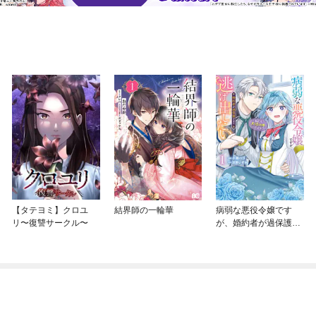
【タテヨミ】クロユ
結界師の一輪華
病弱な悪役令嬢です
リ〜復讐サークル〜
が、婚約者が過保護す
ぎて逃げ出したい(私た
ち犬猿の仲でしたよ
ね！？)