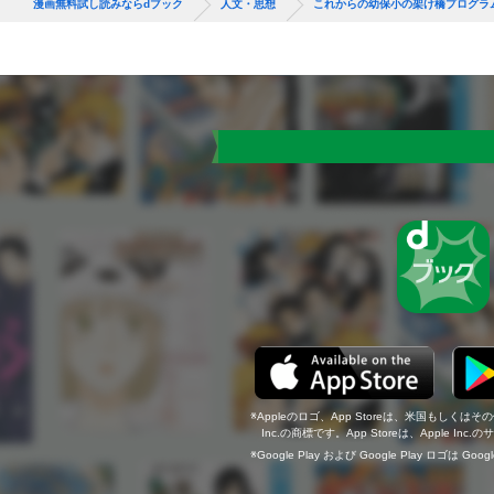
漫画無料試し読みならdブック
人文・思想
これからの幼保小の架け橋プログラ
Appleのロゴ、App Storeは、米国もしくはそ
Inc.の商標です。App Storeは、Apple In
Google Play および Google Play ロゴは Go