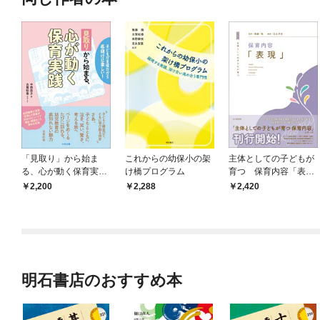
「見取り」から始ま
これからの幼保小の架
主体としての子どもが
る、心が動く保育実
け橋プログラム
育つ 保育内容「表
践 ―子どもが主役だ
現」
2,200
2,288
2,420
から底抜けに楽しい！
明石書店のおすすめ本