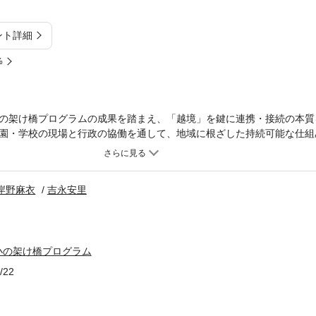
ント詳細
%
の架け橋プログラムの成果を踏まえ、「越境」を鍵に連携・接続の本質
園・学校の現場と行政の協働を通して、地域に根ざした持続可能な仕組
描き出す。
岸野麻衣
吉永安里
小の架け橋プログラム
/22