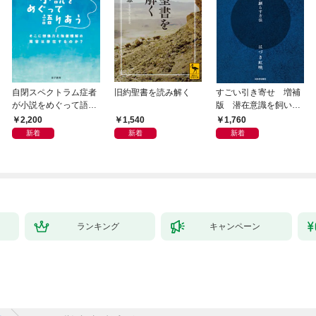
自閉スペクトラム症者
旧約聖書を読み解く
すごい引き寄せ 増補
が小説をめぐって語り
版 潜在意識を飼い馴
あう
らす方法
2,200
1,540
1,760
新着
新着
新着
ランキング
キャンペーン