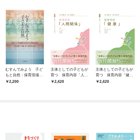
むすんでみよう 子ど
主体としての子どもが
主体としての子どもが
もと自然：保育現場で
育つ 保育内容「人間
育つ 保育内容「健
の環境教育実践ガイド
関係」
康」
2,200
2,420
2,420