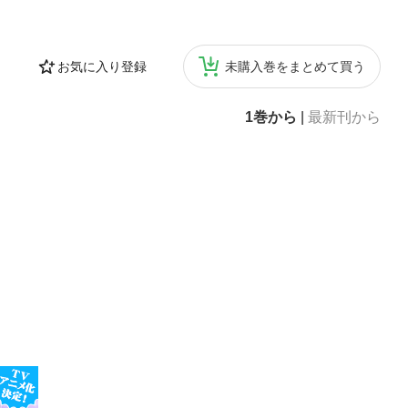
お気に入り登録
未購入巻をまとめて買う
1巻から
|
最新刊から