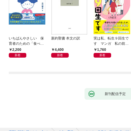
いちばんやさしい 保
新約聖書 本文の訳
実は私、転生９回生で
育者のための「食べな
す マンガ 私の前世
い子」サポートＢＯＯ
物語
2,200
4,400
1,760
Ｋ 偏食・少食のお悩
新着
新着
新着
み解決！
新刊配信予定