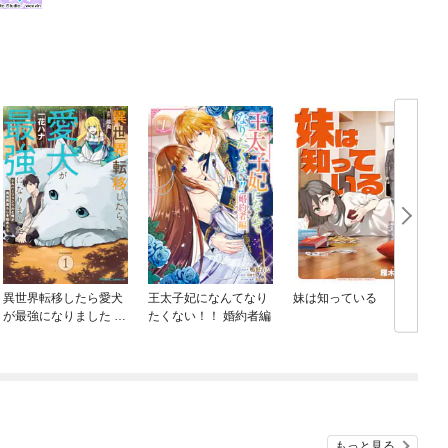
異世界転移したら愛犬
王太子妃になんてなり
妹は知っている
が最強になりました ～
たくない！！ 婚約者編
シルバーフェンリルと
俺が異世界暮らしを始
めたら～ THE COMIC
もっと見る