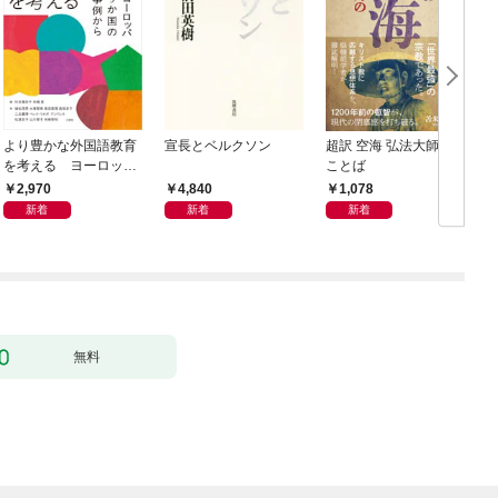
より豊かな外国語教育
宣長とベルクソン
超訳 空海 弘法大師の
を考える ヨーロッパ
ことば
9か国の事例から
2,970
4,840
1,078
新着
新着
新着
無料