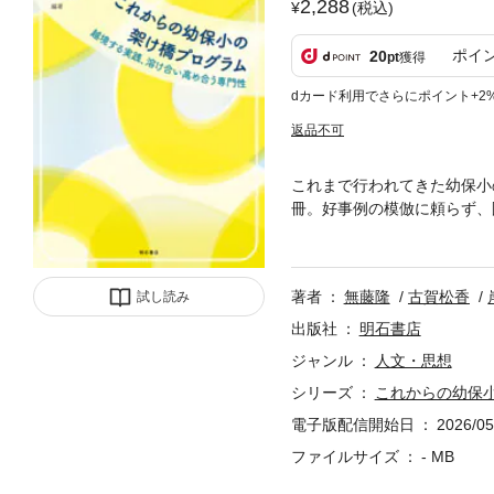
2,288
(税込)
ポイ
20
pt
獲得
dカード利用でさらにポイント+2
返品不可
これまで行われてきた幼保小
冊。好事例の模倣に頼らず、
スを、理論と実践の両面から
著者
無藤隆
古賀松香
試し読み
出版社
明石書店
ジャンル
人文・思想
シリーズ
これからの幼保
電子版配信開始日
2026/05
ファイルサイズ
- MB