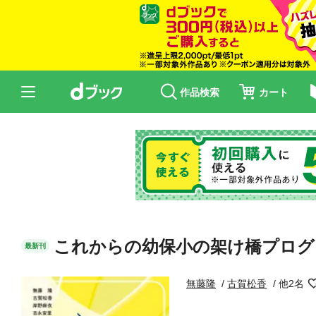
作品検索
カート
これからの幼保小の架け橋プログ
最新刊
無藤隆
古賀松香
他2名