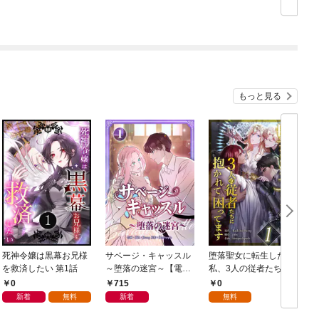
求婚されました～【マ
求婚されました～
イクロ】（１）
（１）
もっと見る
死神令嬢は黒幕お兄様
サベージ・キャッスル
堕落聖女に転生した
を救済したい 第1話
～堕落の迷宮～【電子
私、3人の従者たちに
単行本版】 第1巻
抱かれて困ってます 第
0
715
0
1話
新着
無料
新着
無料