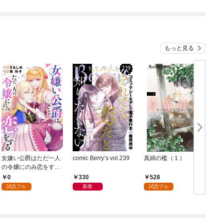
もっと見る
女嫌い公爵はただ一人
comic Berry’s vol.239
真綿の檻（１）
の令嬢にのみ恋をする
（分冊版）第１話
0
330
528
試読フル
新着
試読フル