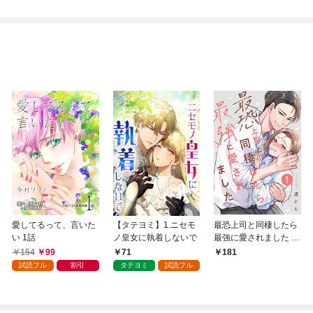
いたら『最果ての魔
女』と呼ばれるように
なる～ 第1話
愛してるって、言いた
【タテヨミ】1.ニセモ
最恐上司と同棲したら
い 1話
ノ皇女に執着しないで
最強に愛されました 1
巻
154
99
71
181
試読フル
割引
タテヨミ
試読フル