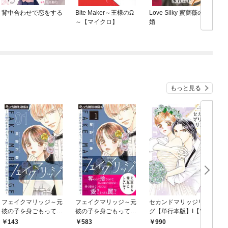
背中合わせで恋をする
Bite Maker～王様のΩ
Love Silky 蜜薔薇の結
～【マイクロ】
婚
もっと見る
フェイクマリッジ～元
フェイクマリッジ～元
セカンドマリッジリン
彼の子を身ごもって捨
彼の子を身ごもって捨
グ【単行本版】I【電子
グ
てられたらセレブ彼に
てられたらセレブ彼に
書店限定特典付き】
143
583
990