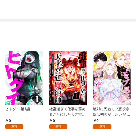
ヒトグイ 第1話
社畜過ぎて仕事を辞め
絶対に死ぬモブ悪役令
ることにした天才宮廷
嬢は初恋がしたい 第1
魔術師～辺境の地でス
話
0
0
0
ローライフを夢見る
無料
無料
無料
が、不届き者を倒して