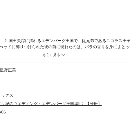
―？ 国王失踪に揺れるエデンバーグ王国で、従兄弟であるニコラス王
べッドに縛りつけられた彼の前に現れたのは、バラの香りを身にまとっ
い瞳を見て、どうしても彼女が進んで犯罪に加担しているとは思えない
ら救い出してみせる！ミニシリーズ「世紀のウエディング・エデンバー
星野正美
ミックス
〈世紀のウエディング・エデンバーグ王国編Ⅲ〉【分冊】
/06