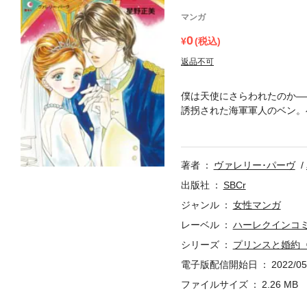
マンガ
0
(税込)
返品不可
僕は天使にさらわれたのか―
誘拐された海軍軍人のベン。
った。罪の意識に揺れる美し
情があるにせよ、君をここか
部作、第３話！
著者
ヴァレリー･パーヴ
出版社
SBCr
ジャンル
女性マンガ
レーベル
ハーレクインコ
シリーズ
プリンスと婚約
電子版配信開始日
2022/05
ファイルサイズ
2.26 MB