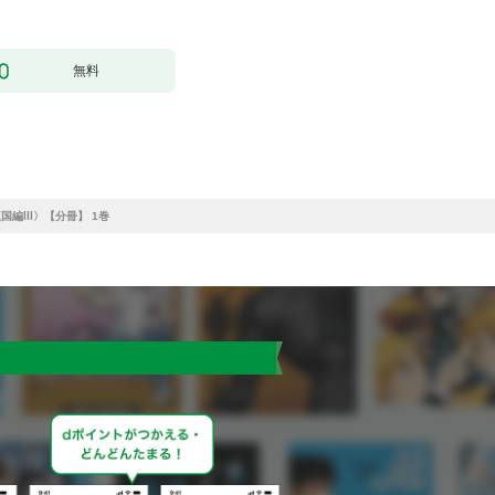
無料
国編Ⅲ〉【分冊】 1巻