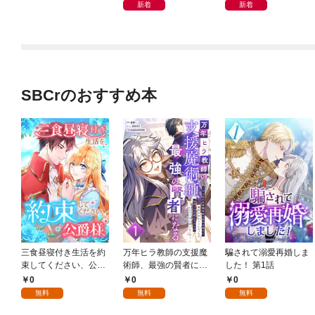
新着
新着
SBCrのおすすめ本
三食昼寝付き生活を約
万年ヒラ教師の支援魔
騙されて溺愛再婚しま
束してください、公爵
術師、最強の賢者にな
した！ 第1話
様 1話
る～不人気の支援魔術
0
0
0
師は給料泥棒だと魔術
無料
無料
無料
大学をクビになった