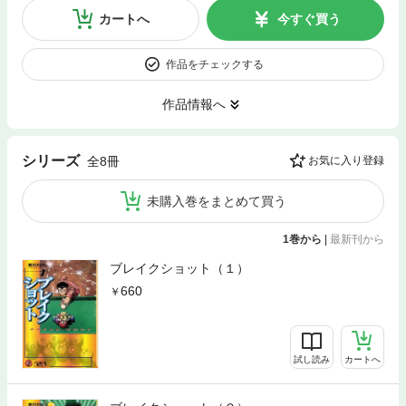
カートへ
今すぐ買う
作品をチェックする
作品情報へ
シリーズ
全8冊
お気に入り登録
未購入巻をまとめて買う
1巻から
|
最新刊から
ブレイクショット（１）
660
試し読み
カートへ