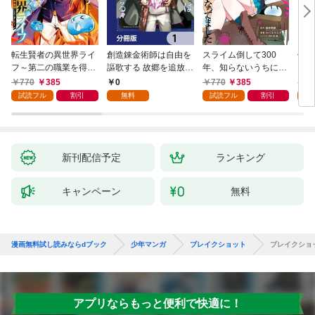
転生賢者の異世界ライ
創造錬金術師は自由を
スライム倒して300
信長
フ～第二の職業を得
謳歌する 故郷を追放さ
年、知らないうちにレ
て、世界最強になりま
れたら、魔王のお膝元
ベルMAXになってまし
770
385
0
770
385
7
した～ 1巻
で超絶効果のマジック
た 1巻
試読フル
割引
無料
試読フル
割引
試
アイテム作り放題にな
りました【分冊版】
1
新刊配信予定
ランキング
キャンペーン
無料
漫画無料試し読みならdブック
少年マンガ
ブレイクショット
ブレイクショ
アプリならもっと便利で快適に！