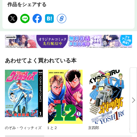
作品をシェアする
あわせてよく買われている本
のぞみ・ウィッチィズ
１と２
京四郎
あし