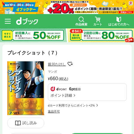
作品検索
カート
はじめての方へ
ブレイクショット（７）
前川たけし
マンガ
660
(税込)
6
pt
獲得
ポイント詳細
dカード利用でさらにポイント+2%
返品不可
試し読み