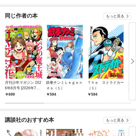
同じ作者の本
もっと見る
月刊少年マガジン 202
鉄拳チンミＬｅｇｅｎ
Ｔｈｅ ストライカー
新鉄
6年8月号 [2026年7月6
ｄｓ（１）
（１）
版（
日発売]
699
594
594
2,
講談社のおすすめ本
もっと見る