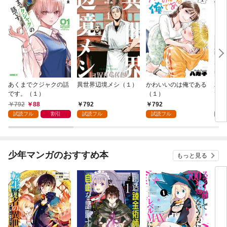
あくまでクジャクの話
異世界辺境メシ（１）
かわいいのは俺である
君が
です。（１）
（１）
て 
792
88
792
792
2
試読フル
割引
試読フル
試読フル
試
少年マンガのおすすめ本
もっと見る