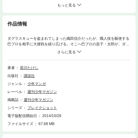
もっと見る
作品情報
ダグラスキューを盗まれてしまった織田信介だったが、職人技を駆使する
巴プロを相手に大接戦を繰り広げる。そこへ巴プロの息子・太郎が、ダグ
ラスキューを取り戻して現れる。太郎に感謝しつつも、信介はD・H・S
(ダブル・ヘッデット・スネーク)で決着をつけた。次の対戦相手に決まっ
たのは、ベテランの出島プロ。“ゴースト・ボール”と命名した謎のショッ
トを武器に、打倒信介にプロの執念を燃やす!!
著者
前川たけし
出版社
講談社
ジャンル
少年マンガ
レーベル
週刊少年マガジン
掲載誌
週刊少年マガジン
シリーズ
ブレイクショット
電子版配信開始日
2014/10/28
ファイルサイズ
67.68 MB