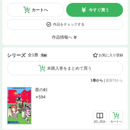
カートへ
今すぐ買う
作品をチェックする
作品情報へ
全1冊
シリーズ
お気に入り登録
完結
未購入巻をまとめて買う
1巻から
|
最新刊から
星の剣
594
試し読み
カートへ