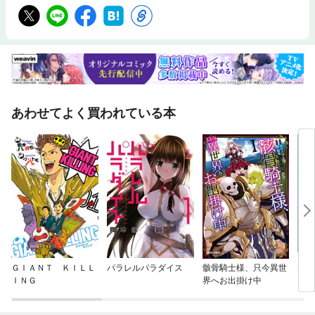
あわせてよく買われている本
ＧＩＡＮＴ ＫＩＬＬ
パラレルパラダイス
骸骨騎士様、只今異世
SPY
ＩＮＧ
界へお出掛け中