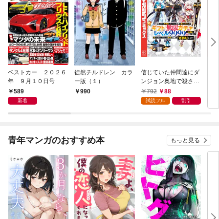
ベストカー ２０２６
徒然チルドレン カラ
信じていた仲間達にダ
魔女
年 ９月１０日号
ー版（１）
ンジョン奥地で殺され
かけたがギフト『無限
589
792
88
7
990
ガチャ』でレベル９９
新着
試読フル
割引
試
９９の仲間達を手に入
れて元パーティーメン
バーと世界に復讐＆
『ざまぁ！』します！
青年マンガのおすすめ本
もっと見る
（１）