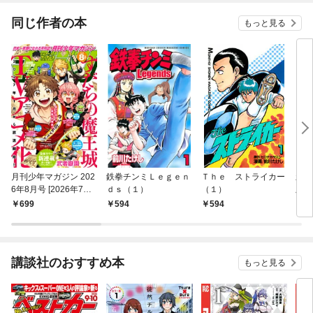
同じ作者の本
もっと見る
月刊少年マガジン 202
鉄拳チンミＬｅｇｅｎ
Ｔｈｅ ストライカー
新鉄
6年8月号 [2026年7月6
ｄｓ（１）
（１）
版（
日発売]
699
594
594
2,
講談社のおすすめ本
もっと見る