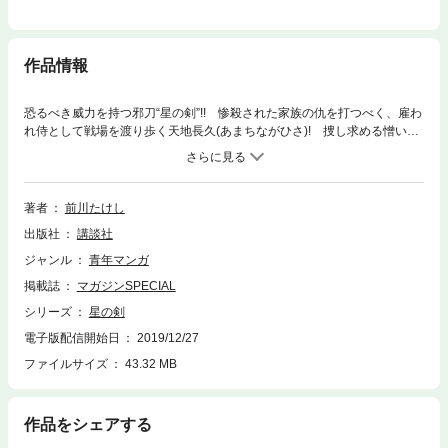
作品情報
恐るべき威力を持つ邪刀“星の剣”!! 惨殺された家族の仇を打つべく、雇わ
れ侍として戦場を渡り歩く天地長久(あまちながひさ)! 捜し求める憎い仇
は、右頬にアザのある武将だ!! しかし、名のある刀工として知られた
父・天地源佐の命と共に奪われた“星の剣”には、忌まわしき力が潜んでい
た。天地長久よ、“星の剣”の不吉な因縁と共に、ただひとつの生きる目
的、仇敵の武将を斬りすてろ!!
著者
前川たけし
出版社
講談社
ジャンル
青年マンガ
掲載誌
マガジンSPECIAL
シリーズ
星の剣
電子版配信開始日
2019/12/27
ファイルサイズ
43.32 MB
作品をシェアする