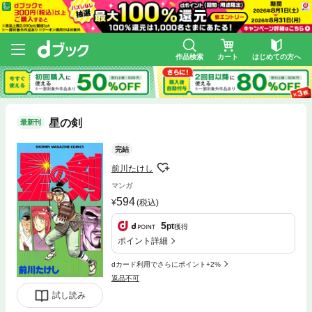
作品検索
カート
はじめての方へ
星の剣
最新刊
完結
前川たけし
マンガ
594
(税込)
5
pt
獲得
ポイント詳細
dカード利用でさらにポイント+2%
返品不可
試し読み