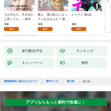
３か月なら、大丈夫だ
妻よ、僕の恋人になっ
ヒトグイ 第1話
世界
と思ってた。～留学し
てくれませんか？ 第1
レベ
た僕の留守中に、一途
話
0
0
0
0
な彼女が汚されるまで
無料
無料
無料
～ 1話
新刊配信予定
ランキング
キャンペーン
無料
漫画無料試し読みならdブック
青年マンガ
星の剣
星の剣
アプリならもっと便利で快適に！