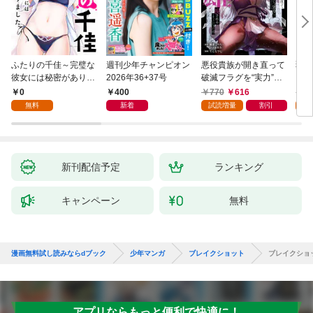
ふたりの千佳～完璧な
週刊少年チャンピオン
悪役貴族が開き直って
弱虫
彼女には秘密がありま
2026年36+37号
破滅フラグを“実力”で
IKE
した(1)
叩き折っていたら、い
0
400
770
616
6
つの間にかヒロイン達
無料
新着
試読増量
割引
試
から英雄視されるよう
になった件（コミッ
ク） 1巻
新刊配信予定
ランキング
キャンペーン
無料
漫画無料試し読みならdブック
少年マンガ
ブレイクショット
ブレイクショ
アプリならもっと便利で快適に！