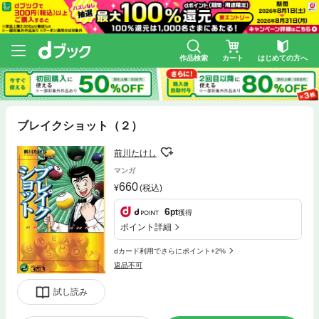
作品検索
カート
はじめての方へ
ブレイクショット（２）
前川たけし
マンガ
660
(税込)
6
pt
獲得
ポイント詳細
dカード利用でさらにポイント+2%
返品不可
試し読み