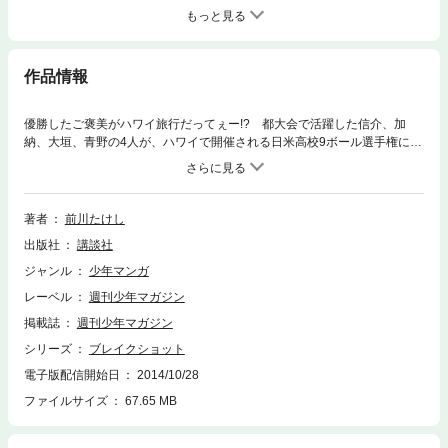
もっと見る
作品情報
優勝したご褒美がハワイ旅行だってぇー!? 都大会で活躍した信介、加
納、大垣、青野の4人が、ハワイで開催される日米高校9ボール選手権に招
待された。ビリヤードが盛んなアメリカ代表は、ミラクル・スルーショッ
トのボイドほか、未知の強豪ばかり。白熱した戦いも、米国チームのリー
ドで最終日をむかえるが、依然スルーショットの謎は解けない。日本チー
ムには、ボイドを倒さない限り、勝利はないんだ！
著者
前川たけし
出版社
講談社
ジャンル
少年マンガ
レーベル
週刊少年マガジン
掲載誌
週刊少年マガジン
シリーズ
ブレイクショット
電子版配信開始日
2014/10/28
ファイルサイズ
67.65 MB