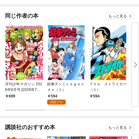
同じ作者の本
もっと見る
月刊少年マガジン 202
鉄拳チンミＬｅｇｅｎ
Ｔｈｅ ストライカー
新鉄
6年8月号 [2026年7月6
ｄｓ（１）
（１）
版（
日発売]
594
699
594
2,
試読フル
講談社のおすすめ本
もっと見る