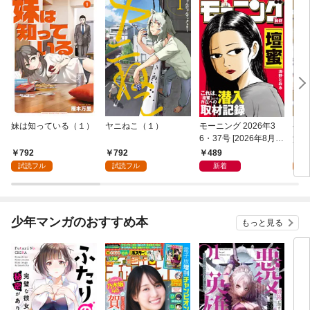
妹は知っている（１）
ヤニねこ（１）
モーニング 2026年3
ゲー
6・37号 [2026年8月6
貴族
日発売]
外れ
792
792
489
7
を駆
試読フル
試読フル
新着
試
して
少年マンガのおすすめ本
もっと見る