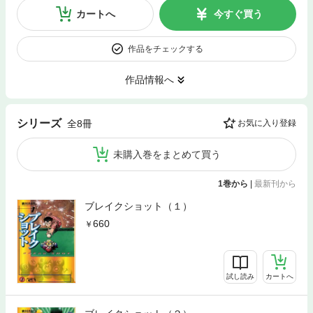
カートへ
今すぐ買う
作品をチェックする
作品情報へ
シリーズ
全8冊
お気に入り登録
未購入巻をまとめて買う
1巻から
|
最新刊から
ブレイクショット（１）
660
試し読み
カートへ