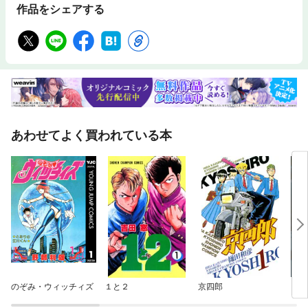
作品をシェアする
あわせてよく買われている本
のぞみ・ウィッチィズ
１と２
京四郎
ＢＥ