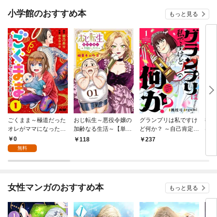
小学館のおすすめ本
もっと見る
ごくまま～極道だった
おじ転生～悪役令嬢の
グランプリは私ですけ
後宮
オレがママになった話
加齢なる生活～【単
ど何か？ ～自己肯定モ
は謎
～【単話】（１）
話】（１）
ンスターのミスコン無
（１
0
118
237
2
双～【単話】（１）
無料
女性マンガのおすすめ本
もっと見る