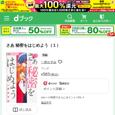
作品検索
カート
はじめての方へ
さあ 秘密をはじめよう（１）
完結
一井かずみ
マンガ
583
(税込)
5
pt
獲得
ポイント詳細
dカード利用でさらにポイント+2%
返品不可
試し読み