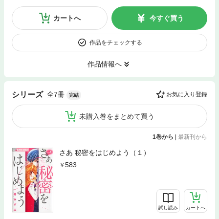
カートへ
今すぐ買う
作品をチェックする
作品情報へ
全7冊
シリーズ
お気に入り登録
完結
未購入巻をまとめて買う
1巻から
|
最新刊から
さあ 秘密をはじめよう（１）
583
試し読み
カートへ