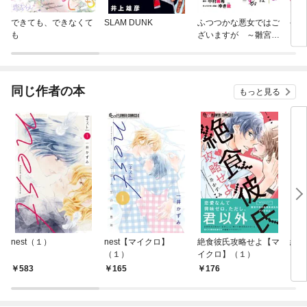
できても、できなくて
SLAM DUNK
ふつつかな悪女ではご
やわ
も
ざいますが ～雛宮蝶
鼠とりかえ伝～ 連載
版
同じ作者の本
もっと見る
nest（１）
nest【マイクロ】
絶食彼氏攻略せよ【マ
絶食
（１）
イクロ】（１）
（１
583
165
176
5