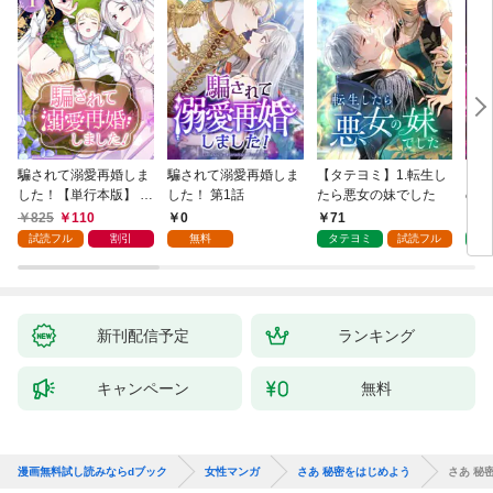
騙されて溺愛再婚しま
騙されて溺愛再婚しま
【タテヨミ】1.転生し
【タ
した！【単行本版】 1
した！ 第1話
たら悪女の妹でした
の私
巻
825
110
0
71
7
試読フル
割引
無料
タテヨミ
試読フル
タ
新刊配信予定
ランキング
キャンペーン
無料
漫画無料試し読みならdブック
女性マンガ
さあ 秘密をはじめよう
さあ 秘