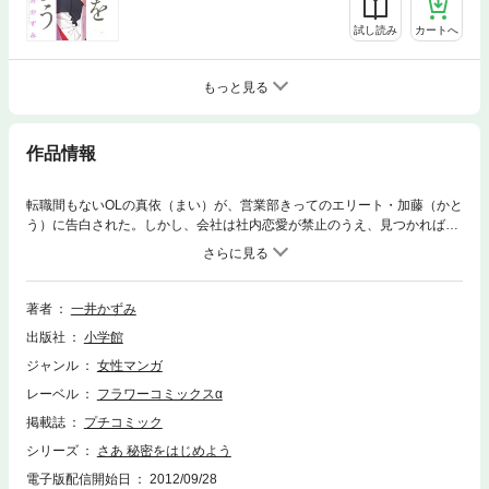
試し読み
カートへ
もっと見る
作品情報
転職間もないOLの真依（まい）が、営業部きってのエリート・加藤（かと
う）に告白された。しかし、会社は社内恋愛が禁止のうえ、見つかれば厳
罰が待っている。1度は断ったものの、ワンマンで強引な彼が、真依だけ
にみせる素顔に興味を引かれてしまい…！？シークレット・ラブストーリ
ー第1巻！！
著者
一井かずみ
出版社
小学館
ジャンル
女性マンガ
レーベル
フラワーコミックスα
掲載誌
プチコミック
シリーズ
さあ 秘密をはじめよう
電子版配信開始日
2012/09/28