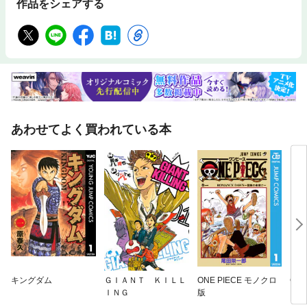
作品をシェアする
あわせてよく買われている本
キングダム
ＧＩＡＮＴ ＫＩＬＬ
ONE PIECE モノクロ
Get
ＩＮＧ
版
（ハ
ジャ