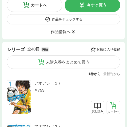
カートへ
今すぐ買う
作品をチェックする
作品情報へ
全40冊
シリーズ
お気に入り登録
完結
未購入巻をまとめて買う
1巻から
|
最新刊から
アオアシ（１）
759
試し読み
カートへ
アオアシ（２）