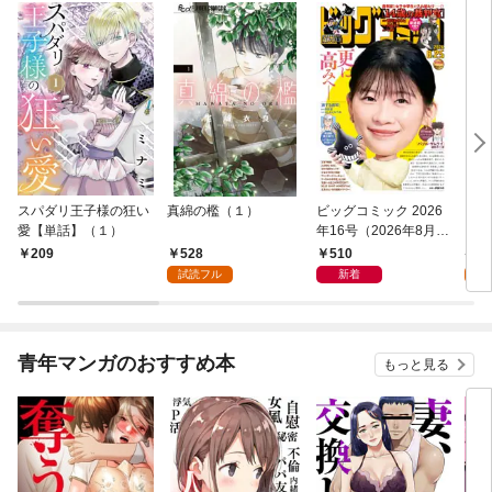
スパダリ王子様の狂い
真綿の檻（１）
ビッグコミック 2026
こん
愛【単話】（１）
年16号（2026年8月7
（１
日発売）
528
510
5
209
試読フル
新着
試
青年マンガのおすすめ本
もっと見る