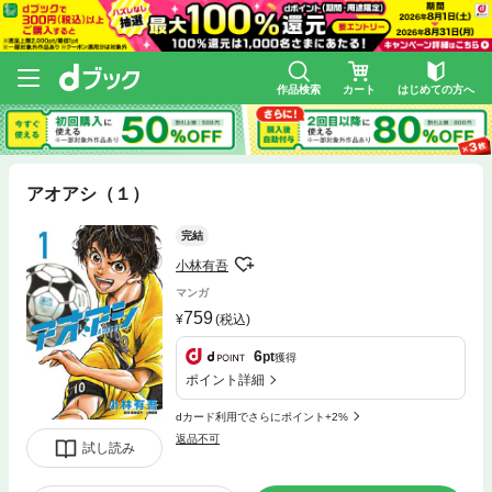
作品検索
カート
はじめての方へ
アオアシ（１）
完結
小林有吾
マンガ
759
(税込)
6
pt
獲得
ポイント詳細
dカード利用でさらにポイント+2%
返品不可
試し読み