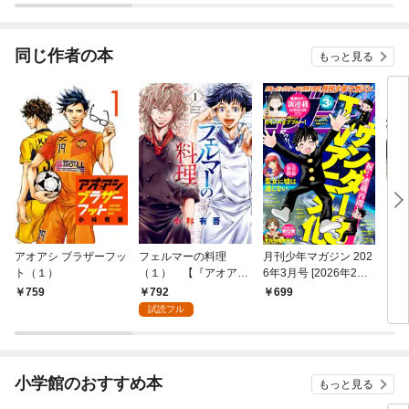
版）
同じ作者の本
もっと見る
アオアシ ブラザーフッ
フェルマーの料理
月刊少年マガジン 202
アオ
ト（１）
（１） 【『アオア
6年3月号 [2026年2月6
シ』コラボイラスト特
日発売]
792
759
699
7
典付き】
試読フル
小学館のおすすめ本
もっと見る