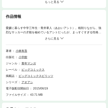
もっと見る
作品情報
愛媛に暮らす中学三年生・青井葦人（あおいアシト）。粗削りながら、強
烈なサッカーの才能を秘めているアシトだったが、まっすぐすぎる性格が
災いして、大きな挫折を経験することに―――そんなアシトの前に、東京
にある強豪Jクラブ「東京シティ・エスペリオン」のユースチーム監督・
福田達也（ふくだたつや）が現れる。アシトの無限の可能性を見抜いた福
田は、東京で開催される自チームのセレクションを受けるよう勧めて！？
著者
小林有吾
将来、日本のサッカーに革命を起こすことになる少年の運命は、ここから
出版社
小学館
急速に回り始める！！
ジャンル
青年マンガ
レーベル
ビッグコミックス
掲載誌
ビッグコミックスピリッツ
シリーズ
アオアシ
電子版配信開始日
2015/06/19
ファイルサイズ
43.71 MB