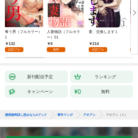
奪う男（フルカラー）
人妻物語（フルカラ
妻、交換します１
ごめ
1
ー）01
ない
132
0
214
1
試読フル
無料
試読フル
試
新刊配信予定
ランキング
キャンペーン
無料
漫画無料試し読みならdブック
青年マンガ
アオアシ
アオアシ（１）