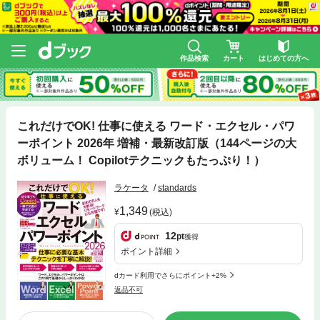
作品検索
カート
はじめての方へ
これだけでOK! 仕事に使える ワード・エクセル・パワ
ーポイント 2026年 増補・最新改訂版（144ページの大
ボリューム！ Copilotテクニックもたっぷり！）
ラケータ
standards
1,349
(税込)
12
pt
獲得
ポイント詳細
dカード利用でさらにポイント+2%
返品不可