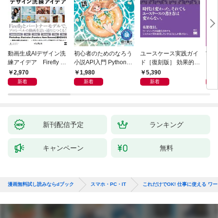
動画生成AIデザイン洗
初心者のためのなろう
ユースケース実践ガイ
実践E
練アイデア Firefly &
小説API入門 Pythonで
ド［復刻版］ 効果的な
カル
Veo， Kling， etc.
作るデータ活用法
ユースケースの書き方
生成
2,970
1,980
5,390
2,
新着
新着
新着
新刊配信予定
ランキング
キャンペーン
無料
漫画無料試し読みならdブック
スマホ・PC・IT
これだけでOK! 仕事に使える ワ