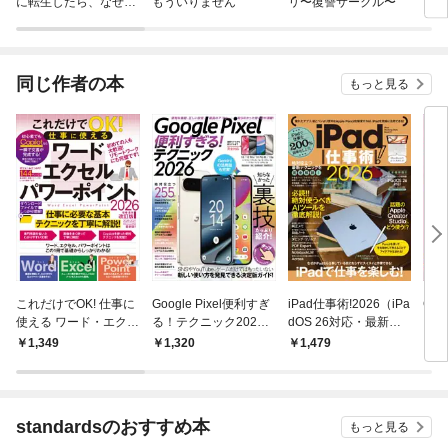
に転生したら、なぜか
もういりません
リ〜復讐サークル〜
ロイ
ラスボス王子様に執着
今世
されています
りが
てく
OMI
同じ作者の本
もっと見る
これだけでOK! 仕事に
Google Pixel便利すぎ
iPad仕事術!2026（iPa
Goo
使える ワード・エクセ
る！テクニック2026
dOS 26対応・最新
ュア
ル・パワーポイント 2
（知らなかった使い方
版！）
モデ
1,349
1,320
1,479
1,
026年 増補・最新改訂
を新発見！）
にも
版（144ページの大ボ
リューム！ Copilotテ
クニックもたっぷ
standardsのおすすめ本
もっと見る
り！）