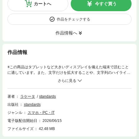
カートへ
今すぐ買う
作品をチェックする
作品情報へ
作品情報
※この商品はタブレットなど大きいディスプレイを備えた端末で読むこと
に適しています。また、文字だけを拡大することや、文字列のハイライ
ト、検索、辞書の参照、引用などの機能が使用できません。初めて使う人
でもすぐに使い始められるように、とにかくわかりやすい解説を目指し
た、「ワード」「エクセル」「パワーポイント」の解説書です。本書は、
2024年3月に発売した『これだけでOK! 仕事に使える ワード エクセル パ
著者
ラケータ
standards
ワーポイント 2024年 増補・最新改訂版』に、Copilotの超便利テクニック
出版社
standards
などの記事を追加した、最新の増補改訂版となります。とても実践的で、
すぐに仕事に使える内容になっています。
ジャンル
スマホ・PC・IT
電子版配信開始日
2026/06/15
ファイルサイズ
42.48 MB