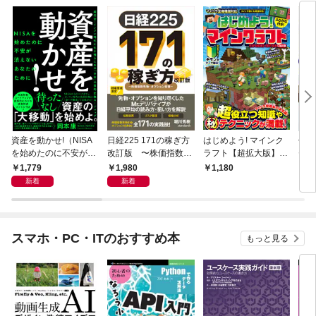
資産を動かせ!（NISA
日経225 171の稼ぎ方
はじめよう! マインク
仕事
を始めたのに不安が消
改訂版 〜株価指数先
ラフト【超拡大版】〜
ゼロ
えないあなたのために
物・オプション投資〜
マイクラ攻略本の決定
用術
1,779
1,980
1,180
1,
——超円安・インフレ
(日経平均株価で取
版! (超)役立つ知識や
mi
新着
新着
時代に生き残るための
引！リスクを管理し短
(秘)テクニックが満
料で
「お金」の質的変換ロ
期で増やす！)
載!!〜【スイッチ含む
／K
ードマップ）
全機種版対応】
るA
数2
スマホ・PC・ITのおすすめ本
もっと見る
Tu