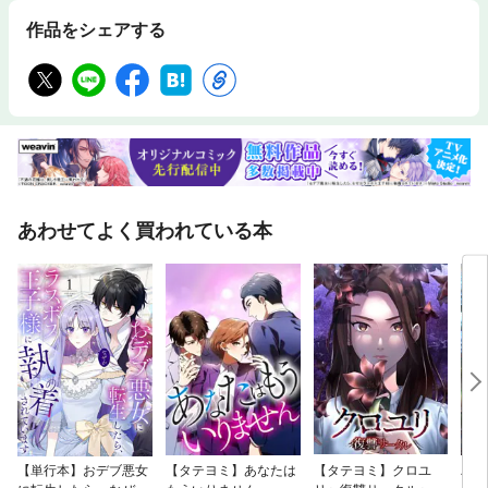
作品をシェアする
あわせてよく買われている本
【単行本】おデブ悪女
【タテヨミ】あなたは
【タテヨミ】クロユ
バッ