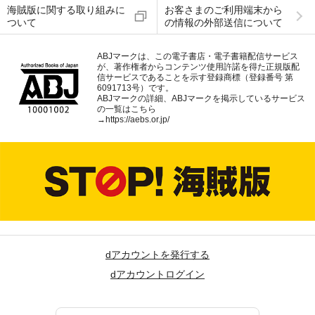
海賊版に関する取り組みに
お客さまのご利用端末から
ついて
の情報の外部送信について
ABJマークは、この電子書店・電子書籍配信サービス
が、著作権者からコンテンツ使用許諾を得た正規版配
信サービスであることを示す登録商標（登録番号 第
6091713号）です。
ABJマークの詳細、ABJマークを掲示しているサービス
の一覧はこちら
→
https://aebs.or.jp/
dアカウントを発行する
dアカウントログイン