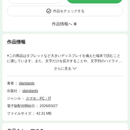
作品をチェックする
作品情報へ
作品情報
※この商品はタブレットなど大きいディスプレイを備えた端末で読むこと
に適しています。また、文字だけを拡大することや、文字列のハイライ
ト、検索、辞書の参照、引用などの機能が使用できません。 人気のGoogl
e Pixelををしっかり使いこなすための決定版ガイドブック。 2026年最新
版が登場！ 最新のPixel 10シリーズから旧モデルまで幅広く対応します。
Pixel 10、10 Pro、10 Pro XL、10a、9、9 Pro、9 Pro XL、9a 8、 8 Pr
著者
standards
o、8a、7、7 Pro、7a、6、6 Pro、6aに対応。 また、docomo、au、Soft
出版社
standards
Bank、楽天モバイル、SIMフリーに対応しています。 はじめてPixelを手
にしてお手上げ状態の人はもちろん しばらく使っているもののいまひとつ
ジャンル
スマホ・PC・IT
使いこなせていないといったユーザーにもおすすめ。 初心者ユーザーの家
電子版配信開始日
2026/03/27
族や友人へのプレゼントにも最適な1冊です。 初期設定や文字入力、タッ
チ操作、ホーム画面の基本、通知設定 電話やGmail、Chrome、カメラな
ファイルサイズ
42.31 MB
どの主要アプリの操作はもちろん Googleアカウントの管理、Androidの隠
れた便利機能や使いこなしのコツ さらに生成AI「Gemini」やキャッシュ
レス機能「Google Pay」も詳細に解説。 「困った」トラブル解決法まで