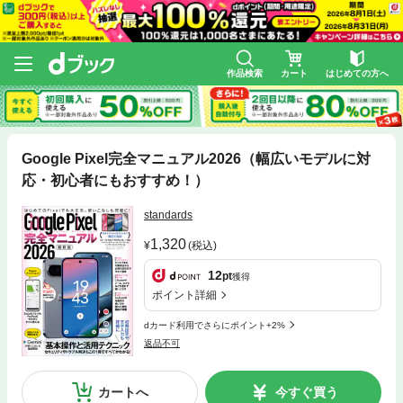
作品検索
カート
はじめての方へ
Google Pixel完全マニュアル2026（幅広いモデルに対
応・初心者にもおすすめ！）
standards
1,320
(税込)
12
pt
獲得
ポイント詳細
dカード利用でさらにポイント+2%
返品不可
カートへ
今すぐ買う