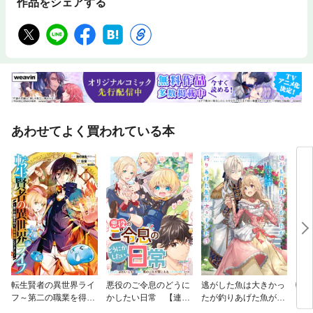
作品をシェアする
フォローしたオールインワン解説書です。 ◎イントロダクション 購入直後
の初期設定手順から詳しく解説。 スマートフォンやAndroidをまったく触
ったことがないユーザーにも対応します。 また、Pixelに必須のGoogleア
カウントの基礎知識もしっかり説明します。 ◎Section 01 Pixelスタート
ガイド タッチパネルやホーム画面の操作、文字入力など、基本操作を総ま
とめ。 Pixelを最短で迷わず使えるようになる入門マニュアルです。 アプ
リのインストールやわかりにくい通知の設定も手厚く解説。 生成AIのGem
inやスマホ決済に利用するGoogle Payもしっかり解説しています。 ◎Sect
ion 02 主要アプリ操作ガイド 電話やGmail、Chrome、カメラなど、最も
よく使うアプリの操作ガイド。 基本操作や設定のポイント、使いこなしの
あわせてよく買われている本
ヒントも満載。 ◎Section 03 Pixel活用テクニック Pixelをもっと便利に快
適に活用するためのテクニックが満載。 Androidの隠れた便利機能や設定
のコツ、おすすめアプリ さらに、Pixelならではの先進的な機能を解説し
ています。 ◎Section 04 トラブル解決総まとめ 調子が悪い、アプリが起
動しない、Pixelを紛失した…など 起こりがちなトラブルを完全解決。
転生賢者の異世界ライ
悪役のご令息のどうに
逃がした魚は大きかっ
転生
フ～第二の職業を得
かしたい日常 【連載
たが釣りあげた魚が大
トで
て、世界最強になりま
版】
きすぎた件
まい