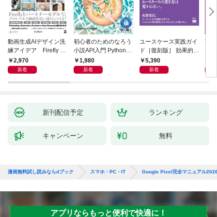
動画生成AIデザイン洗
初心者のためのなろう
ユースケース実践ガイ
実践E
練アイデア Firefly &
小説API入門 Pythonで
ド［復刻版］ 効果的な
カル
Veo， Kling， etc.
作るデータ活用法
ユースケースの書き方
生成
2,970
1,980
5,390
2,
新着
新着
新着
新刊配信予定
ランキング
キャンペーン
無料
漫画無料試し読みならdブック
スマホ・PC・IT
Google Pixel完全マニュア
アプリならもっと便利で快適に！