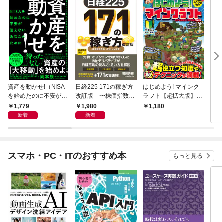
資産を動かせ!（NISA
日経225 171の稼ぎ方
はじめよう! マインク
仕事
を始めたのに不安が消
改訂版 〜株価指数先
ラフト【超拡大版】〜
ゼロ
えないあなたのために
物・オプション投資〜
マイクラ攻略本の決定
用術
1,779
1,980
1,180
1,
——超円安・インフレ
(日経平均株価で取
版! (超)役立つ知識や
mi
新着
新着
時代に生き残るための
引！リスクを管理し短
(秘)テクニックが満
料で
「お金」の質的変換ロ
期で増やす！)
載!!〜【スイッチ含む
／K
ードマップ）
全機種版対応】
るA
数2
スマホ・PC・ITのおすすめ本
もっと見る
Tu