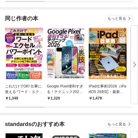
した～
同じ作者の本
もっと見る
これだけでOK! 仕事に
Google Pixel便利すぎ
iPad仕事術!2026（iPa
Goo
使える ワード・エクセ
る！テクニック2026
dOS 26対応・最新
ュア
ル・パワーポイント 2
（知らなかった使い方
版！）
モデ
1,349
1,320
1,479
1,
026年 増補・最新改訂
を新発見！）
にも
版（144ページの大ボ
リューム！ Copilotテ
クニックもたっぷ
standardsのおすすめ本
もっと見る
り！）