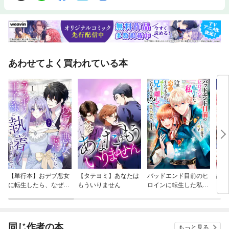
あわせてよく買われている本
【単行本】おデブ悪女
【タテヨミ】あなたは
バッドエンド目前のヒ
結界
に転生したら、なぜか
もういりません
ロインに転生した私、
ラスボス王子様に執着
今世では恋愛するつも
されています
りがチートな兄が離し
てくれません！？@C
OMIC
同じ作者の本
もっと見る