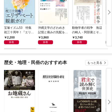
宝塚イズム53 特集
沖縄文学のざわめき
動物学者の戦争 海辺
事例
祝三十周年！『エリザ
記憶と痛みの気配をな
の畸人・阿部襄とその
ス論
ベート』観劇ガイド
ぞる
時代
2,200
3,960
3,740
2,
新着
新着
新着
歴史・地理・民俗のおすすめ本
もっと見る