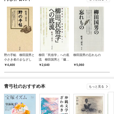
野の手帖 柳田国男と
柳田「民俗学」への底
柳田国男の忘れもの
小さき者のまなざし
流 柳田国男と「爐邊
叢書」の人々
4,400
2,640
5,060
青弓社のおすすめ本
もっと見る