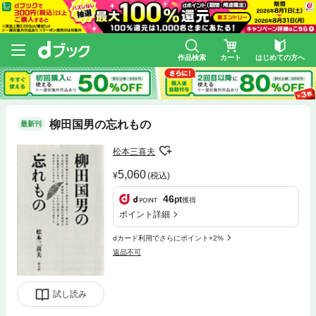
作品検索
カート
はじめての方へ
柳田国男の忘れもの
最新刊
松本三喜夫
5,060
(税込)
46
pt
獲得
ポイント詳細
dカード利用でさらにポイント+2%
返品不可
試し読み