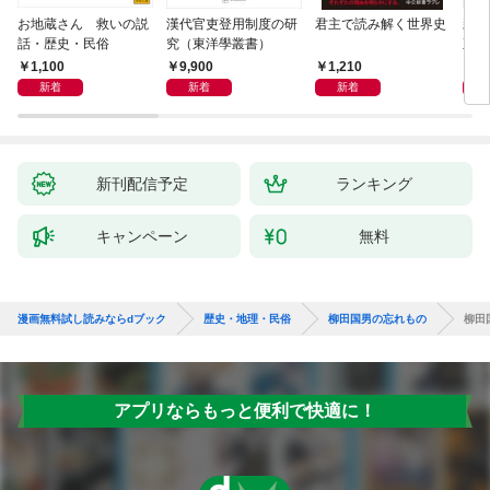
お地蔵さん 救いの説
漢代官吏登用制度の研
君主で読み解く世界史
親
話・歴史・民俗
究（東洋學叢書）
直立
迫る
1,100
9,900
1,210
1,
新着
新着
新着
新刊配信予定
ランキング
キャンペーン
無料
漫画無料試し読みならdブック
歴史・地理・民俗
柳田国男の忘れもの
柳田
アプリならもっと便利で快適に！