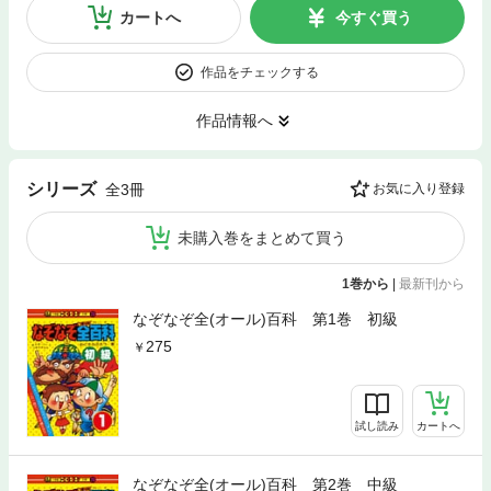
カートへ
今すぐ買う
作品をチェックする
作品情報へ
シリーズ
全3冊
お気に入り登録
未購入巻をまとめて買う
1巻から
|
最新刊から
なぞなぞ全(オール)百科 第1巻 初級
275
試し読み
カートへ
なぞなぞ全(オール)百科 第2巻 中級