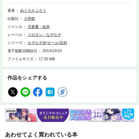
っているのは、息子さんですか？」「はい、そうです。」今度はその息子
に話しかけた。「お父さんと、いっしょにお仕事ができて、いいです
著者
めぐろさぶろう
ね。」「いいえ、父ではありませんよ。」二人の関係は？』といった難問
出版社
小学館
の数々が、今夜もきみを悩ませる。挑戦者はいつでも大歓迎！なぞなぞ全
百科上級編！※上の問題の答えは『運転手さんはお母さんだった』
ジャンル
児童書・絵本
レーベル
コロタン・なぞなぞ
シリーズ
なぞなぞ全(オール)百科
電子版配信開始日
2014/10/10
ファイルサイズ
17.50 MB
作品をシェアする
あわせてよく買われている本