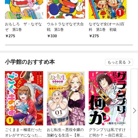
おもしろ ザ・なぞな
ウルトラなぞなぞ大合
なぞなぞ全(オール)百
ぞ 第1巻
戦 第1巻
科 第1巻 初級
275
330
275
小学館のおすすめ本
もっと見る
ごくまま～極道だった
おじ転生～悪役令嬢の
グランプリは私ですけ
後宮
オレがママになった話
加齢なる生活～【単
ど何か？ ～自己肯定モ
は謎