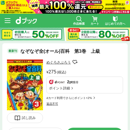
作品検索
カート
はじめての方へ
なぞなぞ全(オール)百科 第3巻 上級
最新刊
めぐろさぶろう
275
(税込)
2
pt
獲得
ポイント詳細
dカード利用でさらにポイント+2%
返品不可
試し読み