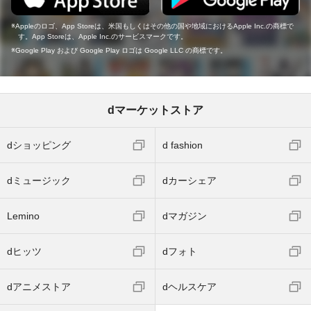
Appleのロゴ、App Storeは、米国もしくはその他の国や地域におけるApple Inc.の商標で
す。App Storeは、Apple Inc.のサービスマークです。
Google Play および Google Play ロゴは Google LLC の商標です。
dマーケットストア
dショッピング
d fashion
dミュージック
dカーシェア
Lemino
dマガジン
dヒッツ
dフォト
dアニメストア
dヘルスケア