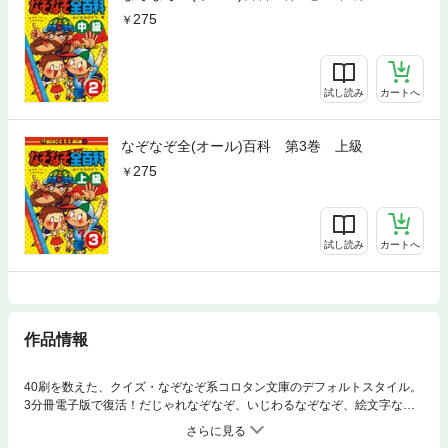
275
試し読み
カートへ
なぞなぞ全(オール)百科 第3巻 上級
275
試し読み
カートへ
作品情報
40刷を数えた、クイズ・なぞなぞ系コロタン文庫のデフォルトスタイル。
3分冊電子版で復活！だじゃれなぞなぞ、いじわるなぞなぞ、絵文字なぞ
なぞ、算数なぞなぞ、なぞなぞの基本はすべてこの一冊の中にあり！『ダ
ンプカーが止まったので、ある人が運転手さんにたずねた。「となりに乗