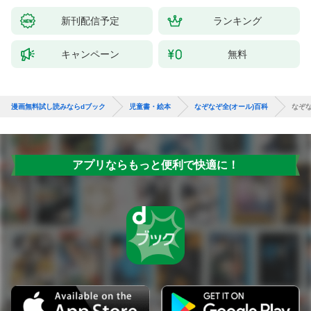
新刊配信予定
ランキング
キャンペーン
無料
漫画無料試し読みならdブック
児童書・絵本
なぞなぞ全(オール)百科
なぞな
アプリならもっと便利で快適に！