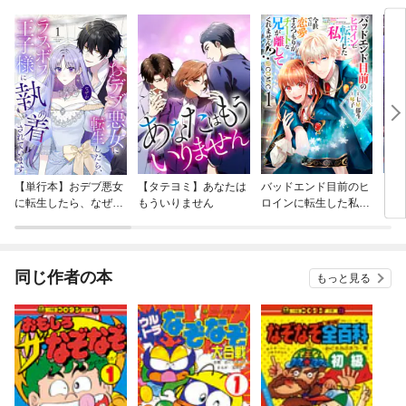
【単行本】おデブ悪女
【タテヨミ】あなたは
バッドエンド目前のヒ
【タ
に転生したら、なぜか
もういりません
ロインに転生した私、
リ〜
ラスボス王子様に執着
今世では恋愛するつも
されています
りがチートな兄が離し
てくれません！？@C
OMIC
同じ作者の本
もっと見る