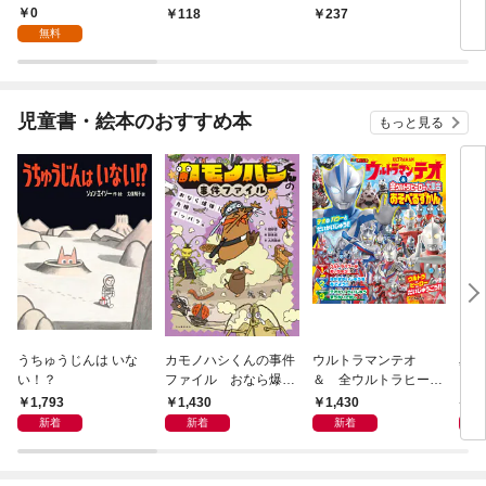
～【単話】（１）
話】（１）
ンスターのミスコン無
（１
0
118
237
2
双～【単話】（１）
無料
児童書・絵本のおすすめ本
もっと見る
うちゅうじんは いな
カモノハシくんの事件
ウルトラマンテオ
星の
い！？
ファイル おなら爆
＆ 全ウルトラヒーロ
いグ
弾！ 危機イッパツ編
ー大集合 あそべるず
1,793
1,430
1,430
7
かん
新着
新着
新着