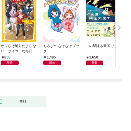
オレらは絶対だまらな
ちろぴの なぞなぞブッ
この星降る天国で
い サイコーな毎日を
ク
産
とりもどせっ！
858
1,485
1,650
新着
新着
新着
無料