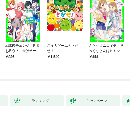
放課後チェンジ 世界
スイカゲームをさが
ふたりはニコイチ そ
を救う？ 最強チーム
せ！
っくりさんはヒミツの
結成！
親友
836
1,540
858
ランキング
キャンペーン