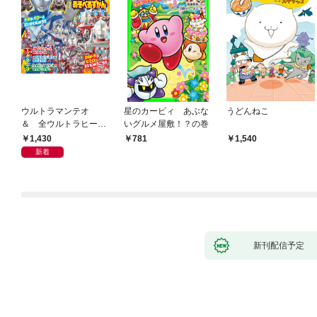
ウルトラマンテオ
星のカービィ あぶな
うどんねこ
＆ 全ウルトラヒーロ
いグルメ屋敷！？の巻
ー大集合 あそべるず
1,430
781
1,540
かん
新着
新刊配信予定