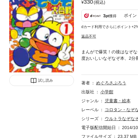
330
(税込)
ポイン
3
pt
獲得
dカード利用でさらにポイント+2
返品不可
まんがで爆笑！の後はなぞな
度おいしいなぞなぞ本、2分
「ちょっとまてマン」が、地
ぞ大合戦に勝利して、なぞな
ぞ、バラエティーなぞなぞ、
試し読み
著者
めぐろさぶろう
嫌いな方はご注意ください。
出版社
小学館
ジャンル
児童書・絵本
レーベル
コロタン・なぞ
シリーズ
ウルトラなぞな
電子版配信開始日
2014/10
ファイルサイズ
23.37 MB