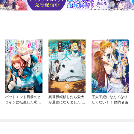
バッドエンド目前のヒ
異世界転移したら愛犬
王太子妃になんてなり
ロインに転生した私、
が最強になりました ～
たくない！！ 婚約者編
今世では恋愛するつも
シルバーフェンリルと
りがチートな兄が離し
俺が異世界暮らしを始
てくれません！？@C
めたら～ THE COMIC
OMIC