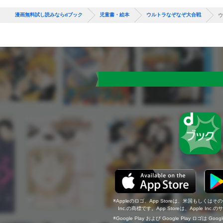
漫画無料試し読みならdブック
児童書・絵本
ウルトラなぞなぞ大合戦
ウ
Appleのロゴ、App Storeは、米国もしくはそ
Inc.の商標です。App Storeは、Apple In
Google Play および Google Play ロゴは Go