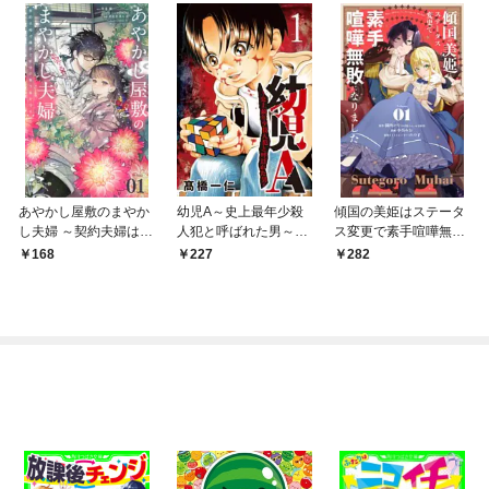
あやかし屋敷のまやか
幼児A～史上最年少殺
傾国の美姫はステータ
し夫婦 ～契約夫婦は鎌
人犯と呼ばれた男～
ス変更で素手喧嘩無敗
倉で妖怪の集う家を守
【単話】（１）
になりました【単話】
168
227
282
る～【単話】（１）
（１）