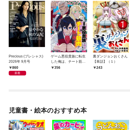
Precious (プレシャス)
ゲーム悪役貴族に転生
裏ダンジョンおくさん
2026年 9月号
した俺は、チート筋肉
【単話】（１）
で無双する【単話】
860
356
243
（１）
新着
児童書・絵本のおすすめ本