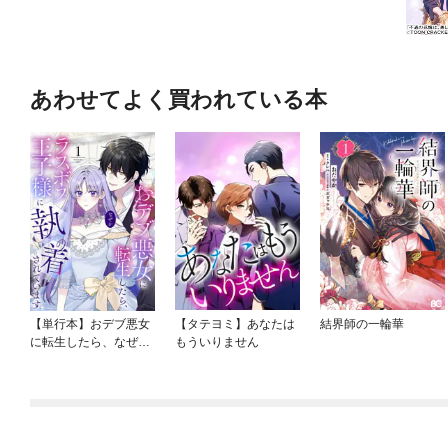
あわせてよく買われている本
【単行本】おデブ悪女
【タテヨミ】あなたは
結界師の一輪華
に転生したら、なぜか
もういりません
ラスボス王子様に執着
されています