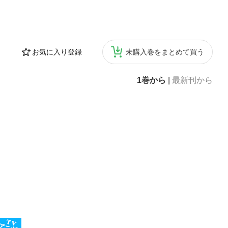
お気に入り登録
未購入巻をまとめて買う
1巻から
|
最新刊から