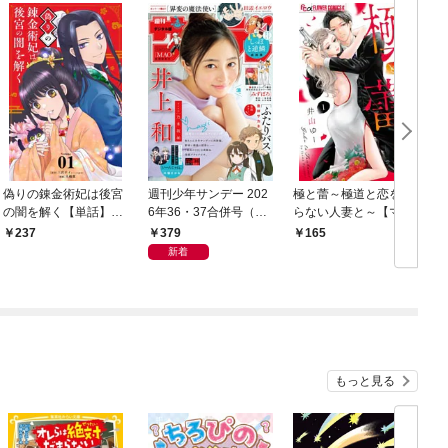
偽りの錬金術妃は後宮
週刊少年サンデー 202
極と蕾～極道と恋を知
の闇を解く【単話】
6年36・37合併号（20
らない人妻と～【マイ
（１）
26年8月5日発売号）
クロ】（１）
379
237
165
新着
もっと見る