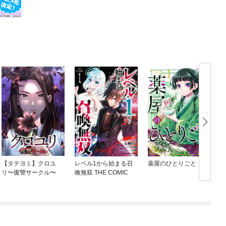
【タテヨミ】クロユ
レベル1から始まる召
薬屋のひとりごと
リ〜復讐サークル〜
喚無双 THE COMIC