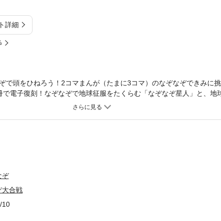
ト詳細
%
ぞで頭をひねろう！2コマまんが（たまに3コマ）のなぞなぞできみに挑
冊で電子復刻！なぞなぞで地球征服をたくらむ「なぞなぞ星人」と、地
球をかけて勝手になぞなぞ大合戦を始めてしまった！！ きみは8つの
ぞ星人の手から地球を守るのだ！第1巻は頭のトレーニングなぞなぞ、
世界一周なぞなぞの4編を収録！※ところにより下ネタ成分を含みます
なぞ
ぞ大合戦
/10