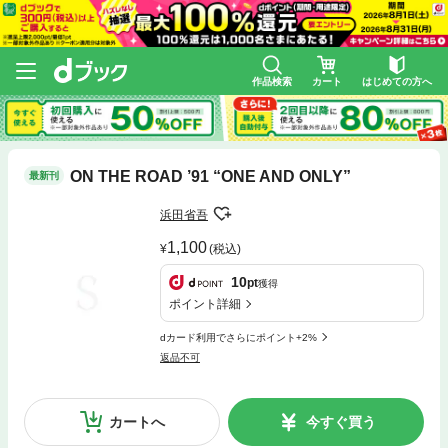
作品検索
カート
はじめての方へ
ON THE ROAD ’91 “ONE AND ONLY”
最新刊
浜田省吾
1,100
(税込)
10
pt
獲得
ポイント詳細
dカード利用でさらにポイント+2%
返品不可
カートへ
今すぐ買う