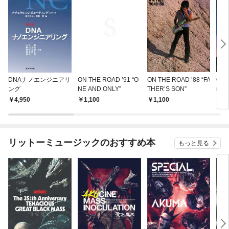
DNAナノエンジニアリ
ON THE ROAD ’91 “O
ON THE ROAD ’88 “FA
ON 
ング
NE AND ONLY”
THER’S SON”
nder
4,950
1,100
1,100
1,
リットーミュージックのおすすめ本
もっと見る