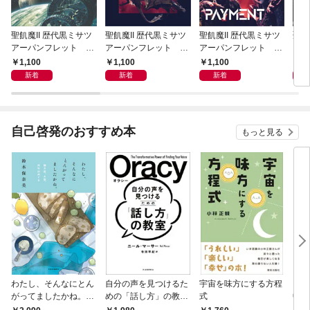
聖飢魔II 歴代黒ミサツ
聖飢魔II 歴代黒ミサツ
聖飢魔II 歴代黒ミサツ
聖飢
アーパンフレット Th
アーパンフレット VI
アーパンフレット VI
アー
e 35++th Anniversary
DEO & MUTANT “LIV
DEO BLACK MASS &
e 35
1,100
1,100
1,100
1,
TENACIOUS GREAT
E” BLACK MASS TOU
LIVE TALK TOUR「特
TEN
新着
新着
新着
BLACK MASS TOUR
R「悪チン集団接種」
別給付悪魔」(D.C.22
BLA
(D.C.24／2022)
(D.C.23／2021)
／2020)
(D.
自己啓発のおすすめ本
もっと見る
わたし、そんなにとん
自分の声を見つけるた
宇宙を味方にする方程
「考
がってましたかね。
めの「話し方」の教
式
中で
獅子座、Ａ型、丙午は
室 Ｏｒａｃｙ（オラ
却！