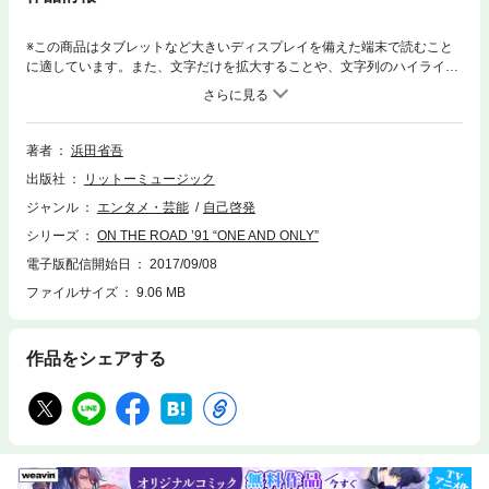
※この商品はタブレットなど大きいディスプレイを備えた端末で読むこと
に適しています。また、文字だけを拡大することや、文字列のハイライ
ト、検索、辞書の参照、引用などの機能が使用できません。2016年、ソ
ロ・デビュー40周年を迎えた浜田省吾。1983年の『ON THE ROAD ’83』
から、2016年の『ON THE ROAD 2016 “Journey of a Songwriter” since 1
976』まで、彼のツアーを彩ってきた歴代のオフィシャル・ツアー・パン
著者
浜田省吾
フレットが電子書籍となって完全復刻。デジタル・リマスタリングによっ
出版社
リットーミュージック
て美しくなった写真の数々が、あなたの手元で鮮やかによみがえります。
『ON THE ROAD ’90 “FOR WHOM THE BELL TOLLS”』終了後、同年5月
ジャンル
エンタメ・芸能
自己啓発
から開催されたアリーナ・ツアー『ON THE ROAD ’91 “ONE AND ONL
シリーズ
ON THE ROAD ’91 “ONE AND ONLY”
Y”』。新潟、札幌、東京、福岡、広島、大阪、名古屋、沖縄、横浜とめぐ
り、ファイナルは宮城・みちのく杜の湖畔公園。プロデューサー、アレン
電子版配信開始日
2017/09/08
ジャー他、関係者のインタビューも多数収録。
ファイルサイズ
9.06 MB
作品をシェアする