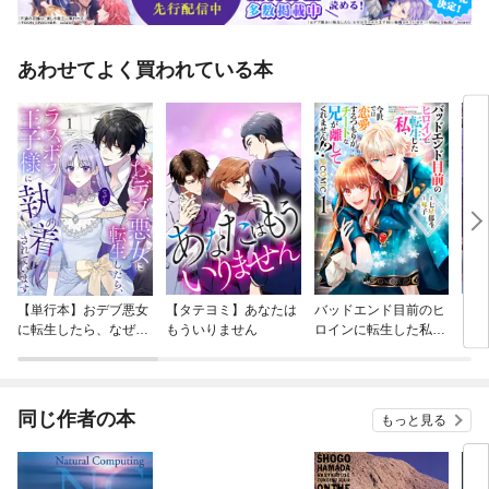
あわせてよく買われている本
【単行本】おデブ悪女
【タテヨミ】あなたは
バッドエンド目前のヒ
【タ
に転生したら、なぜか
もういりません
ロインに転生した私、
リ〜
ラスボス王子様に執着
今世では恋愛するつも
されています
りがチートな兄が離し
てくれません！？@C
OMIC
同じ作者の本
もっと見る