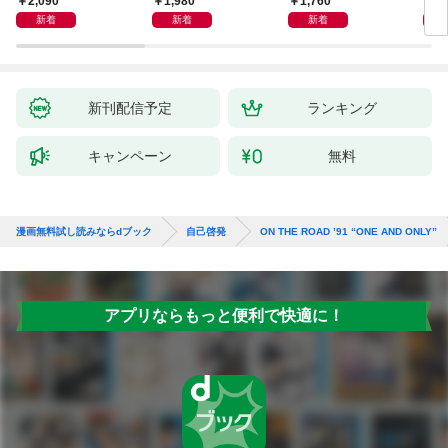
2,090
1,980
1,760
1,
めぐる
シー）
術大
新着
新着
新着
新刊配信予定
ランキング
キャンペーン
無料
漫画無料試し読みならdブック
自己啓発
ON THE ROAD ’91 “ONE AND ONLY”
アプリならもっと便利で快適に！