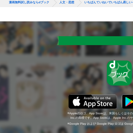
漫画無料試し読みならdブック
人文・思想
いちばんていねいでいちばん易しい
Appleのロゴ、App Storeは、米国もしくはそ
Inc.の商標です。App Storeは、Apple In
Google Play および Google Play ロゴは Go