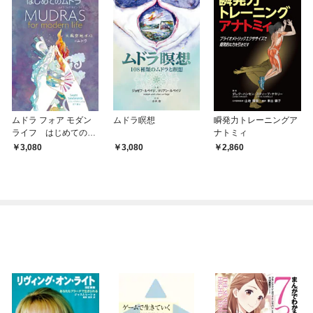
ムドラ フォア モダン
ムドラ瞑想
瞬発力トレーニングア
ライフ はじめてのム
ナトミィ
ドラ
3,080
3,080
2,860