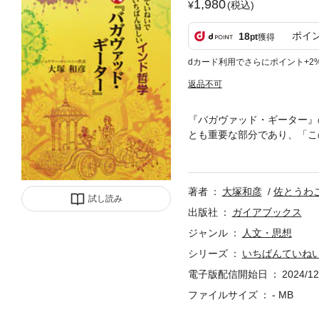
1,980
(税込)
ポイ
18
pt
獲得
dカード利用でさらにポイント+2
返品不可
『バガヴァッド・ギーター』
とも重要な部分であり、「こ
の詩」、『バガヴァッド・ギ
た聖典の入門ガイドです。『
もお薦めです。本書は、「そ
著者
大塚和彦
佐とうわ
し、まずは物語全体の見取り
試し読み
物語の主人公アルジュナがか
出版社
ガイアブックス
にばかり起きるのだろうか？
ジャンル
人文・思想
す。迷ったり、踏み外したり
シリーズ
いちばんていね
に対して思考する目的と視点
電子版配信開始日
2024/12
ファイルサイズ
- MB