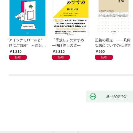
アイシナモロールと“一
「手放し」のすすめ
正義の暴走 ――凡庸
緒にご自愛” ～自分を
―明け渡しの道―
な悪についての心理学
好きになるための56の
1,210
2,310
990
コツ～
新着
新着
新着
新刊配信予定