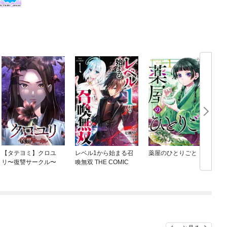
【タテヨミ】クロユ
レベル1から始まる召
薬屋のひとりごと
リ〜復讐サークル〜
喚無双 THE COMIC