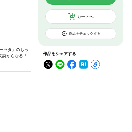
カートへ
作品をチェックする
ーラタ』のもっ
作品をシェアする
文詩からなる「神
拠り所としてき
中で挫折した人
かりやすく整理
ます。そうして
うなことが自分
が可能となりま
ばならない問題