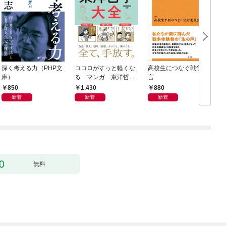
深く考える力（PHP文
ココロがすっと軽くな
高校生につなぐ戦争証
庫）
る マンガ 東洋哲学
言
大全
850
1,430
880
新着
新着
新着
無料