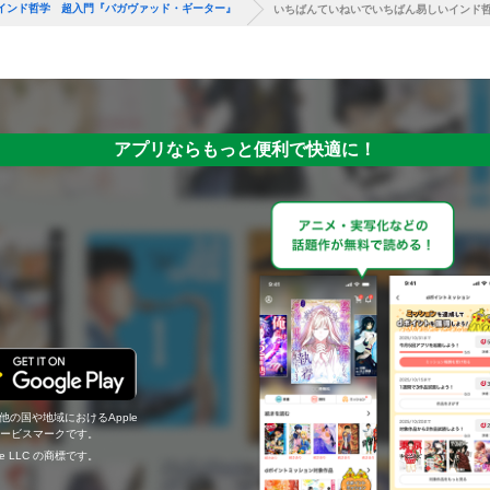
インド哲学 超入門『バガヴァッド・ギーター』
いちばんていねいでいちばん易しいインド
アプリならもっと便利で快適に！
の他の国や地域におけるApple
c.のサービスマークです。
ogle LLC の商標です。