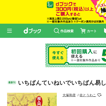
作品検索
カート
いちばんていねいでいちばん易し
最新刊
大塚和彦
佐とうわこ