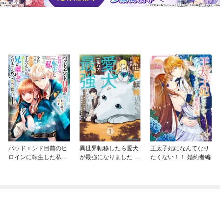
バッドエンド目前のヒ
異世界転移したら愛犬
王太子妃になんてなり
ロインに転生した私、
が最強になりました ～
たくない！！ 婚約者編
今世では恋愛するつも
シルバーフェンリルと
りがチートな兄が離し
俺が異世界暮らしを始
てくれません！？@C
めたら～ THE COMIC
OMIC