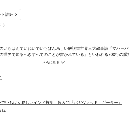
ント詳細
%
のいちばんていねいでいちばん易しい解説書世界三大叙事詩『マハーバ
の世界で知るべきすべてのことが書かれている」といわれる700行の韻
ーター』。そんなインド哲学の最高の教えにして、多くの偉人が生きる
バガヴァッド・ギーター』を初めて読む人にはもちろん、以前読んで途
もそも、この物語がどういうものか？」という舞台設定や登場人物をわ
こ
図を示しながら、読者を『バガヴァッド・ギーター』の世界へ引き込み
かえる苦悩を通して、「自分が抱える苦しさの原因は？」「なぜこのよ
」といった、生きていると必ず直面する問いかけへの理解を深めること
、怖がったり、前に進めない人々に、人生の選択や解決していかなけれ
いでいちばん易しいインド哲学 超入門『バガヴァッド・ギーター』
を授けてくれます。
/14