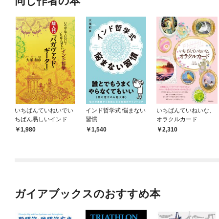
同じ作者の本
いちばんていねいでい
インド哲学式 悩まない
いちばんていねいな、
ちばん易しいインド哲
習慣
オラクルカード
学 超入門『バガヴァ
1,980
1,540
2,310
ッド・ギーター』
ガイアブックスのおすすめ本