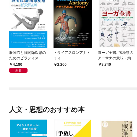
股関節と膝関節疾患の
トライアスロンアナト
ヨーガ全書: 76種類の
ためのピラティス
ミィ
アーサナの意味・効
能・実践手順
4,180
2,200
3,740
新着
人文・思想のおすすめ本