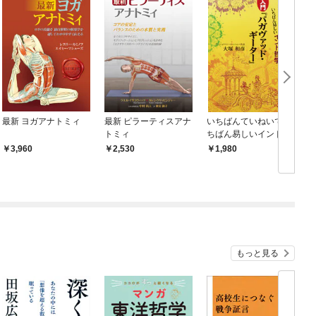
最新 ヨガアナトミィ
最新 ピラーティスアナ
いちばんていねいでい
トミィ
ちばん易しいインド哲
学 超入門『バガヴァ
3,960
2,530
1,980
ッド・ギーター』
もっと見る