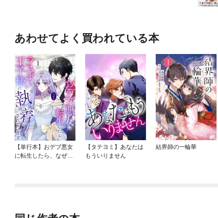
あわせてよく買われている本
【単行本】おデブ悪女
【タテヨミ】あなたは
結界師の一輪華
に転生したら、なぜか
もういりません
ラスボス王子様に執着
されています