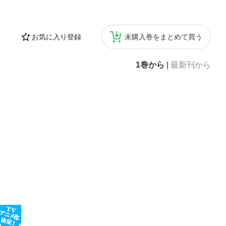
お気に入り登録
未購入巻をまとめて買う
1巻から
|
最新刊から