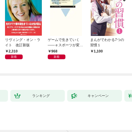
リヴィング・オン・ラ
ゲームで生きていく
まんがでわかる7つの
イト 改訂新版
――ｅスポーツが変え
習慣１
る教育とキャリア
2,310
968
1,100
新着
新着
ランキング
キャンペーン