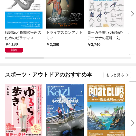
股関節と膝関節疾患の
トライアスロンアナト
ヨーガ全書: 76種類の
ムド
ためのピラティス
ミィ
アーサナの意味・効
ライ
能・実践手順
ドラ
4,180
2,200
3,740
3,
新着
スポーツ・アウトドアのおすすめ本
もっと見る