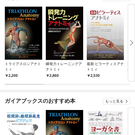
トライアスロンアナト
瞬発力トレーニングア
最新 ピラーティスアナ
逆腹
ミィ
ナトミィ
トミィ
の構
運動
2,200
2,860
2,530
1,
ガイアブックスのおすすめ本
もっと見る