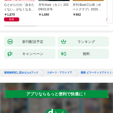
心とからだの「歩きた
月刊 Kazi（カジ）202
月刊 Boat CLUB（ボ
大宮
くない」がなくなる
0年01月号
ートクラブ）2020年0
なぜ
らせん流 ゆるらく歩
2月号
のか
1,870
1,
1,080
882
き
とス
新着
起き
新刊配信予定
ランキング
キャンペーン
無料
漫画無料試し読みならdブック
スポーツ・アウトドア
最新 ピラーティスアナトミ
アプリならもっと便利で快適に！