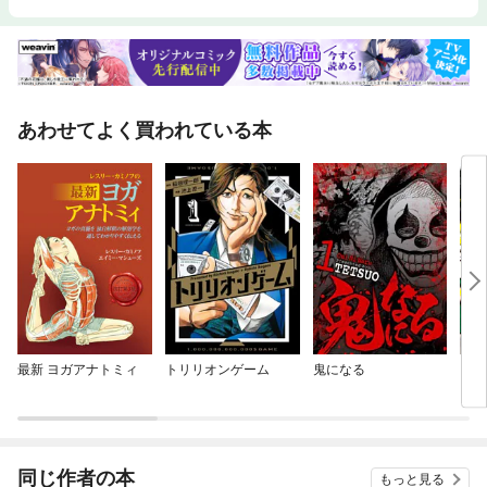
トミィ 第1版』は2011年の刊行後、世界中で読まれ、たくさんの言語に翻
訳された。第2版の本文は約80ページ増え、46種類のエクササイズには、
難易度を下げる方法（モディフィケーション）、難易度を上げる方法（プ
ログレッションとバリエーション）を含む「エクササイズのパーソナライ
ズ」という項目が追加され、適用範囲が広がり、自分のレベルや目的に合
わせて変化をつけられるように改良された。本書は、初版より9年の時を
経て、おおいなる進化を遂げ、私たちを更なる深みへと到達させてくれ
あわせてよく買われている本
る。
最新 ヨガアナトミィ
トリリオンゲーム
鬼になる
この
る
同じ作者の本
もっと見る