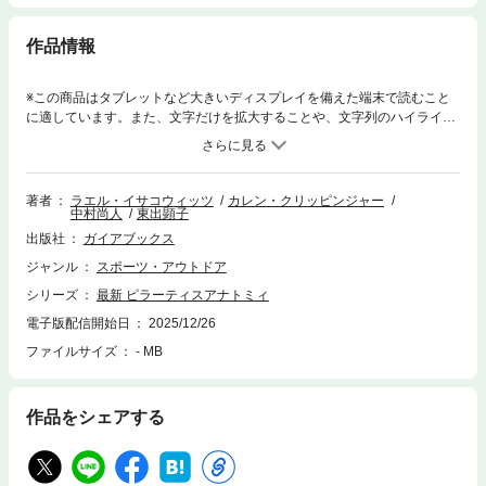
作品情報
※この商品はタブレットなど大きいディスプレイを備えた端末で読むこと
に適しています。また、文字だけを拡大することや、文字列のハイライ
ト、検索、辞書の参照、引用などの機能が使用できません。『ピラーティ
ス アナトミィ 第2版』は、詳細な解説とステップごとの説明、見事な解剖
学的イラスト付きの46種類のエクササイズによって、特定の筋肉のストレ
ッチ、強化、精密なコーディネーションを探究できるようになっている。
著者
ラエル・イサコウィッツ
カレン・クリッピンジャー
中村尚人
東出顕子
本書は、どの筋肉が作用しているか、呼吸・アライメント・動きが根本的
にどうつながっているか確認しながら、体を引き締め、コアを安定させ、
出版社
ガイアブックス
バランスを改善し、柔軟性を高めるエクササイズに取り組むことができる
ジャンル
スポーツ・アウトドア
よう設計されている。 各エクササイズの「エクササイズのパーソナライ
ズ」セクションを活用すれば、自分の目的やレベルに合わせて調整し、ワ
シリーズ
最新 ピラーティスアナトミィ
ークアウトをカスタマイズできるようになっている。モディフィケーショ
電子版配信開始日
2025/12/26
ンによって難易度を下げれば誰にでもこなしやすいエクササイズになり、
バリエーションやプログレッションを選択すればエクササイズに高度な要
ファイルサイズ
- MB
素が加味される。そうして難易度を上げていくことは、ピラーティス上級
者への階段を一歩一歩上がっていくことにもなる。また、呼吸・集中・自
己認識のテクニックにも触れ、心身ともに鍛える独特のエクササイズを体
作品をシェアする
験できるようになっている。 ピラーティスの美と恩恵を探求しはじめた
ばかりの人にとっても、何年もピラーティスを続けてきた人にとっても、
本書はほかに類を見ない情報源であると確信できる。『ピラーティスアナ