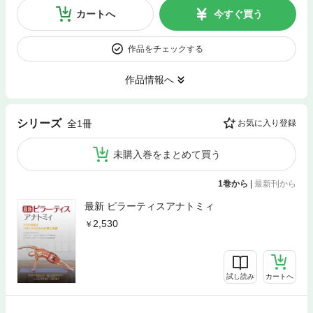
カートへ
今すぐ買う
作品をチェックする
作品情報へ
シリーズ
全1冊
お気に入り登録
未購入巻をまとめて買う
1巻から
|
最新刊から
最新 ピラーティスアナトミィ
2,530
試し読み
カートへ