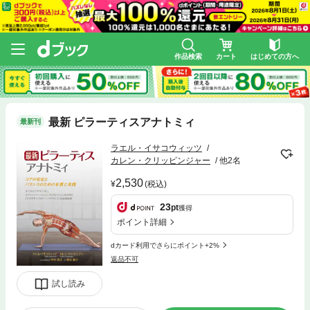
作品検索
カート
はじめての方へ
最新 ピラーティスアナトミィ
最新刊
ラエル・イサコウィッツ
カレン・クリッピンジャー
他2名
2,530
(税込)
23
pt
獲得
ポイント詳細
dカード利用でさらにポイント+2%
返品不可
試し読み