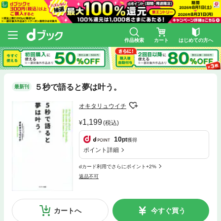
作品検索
カート
はじめての方へ
５秒で語ると夢は叶う。
最新刊
オキタリュウイチ
1,199
(税込)
10
pt
獲得
ポイント詳細
dカード利用でさらにポイント+2%
返品不可
カートへ
今すぐ買う