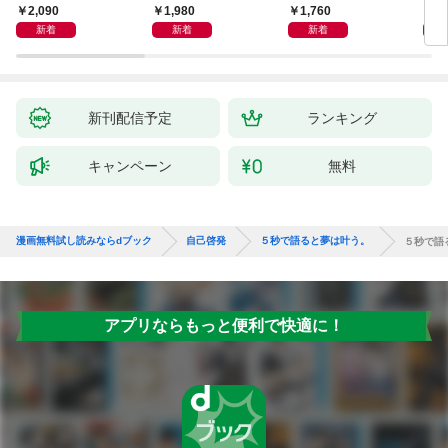
獅子座、Ａ型、丙午は
室 Ｏｒａｃｙ（オラ
2,090
1,980
1,760
2,
めぐる
シー）
新着
新着
新着
新刊配信予定
ランキング
キャンペーン
無料
漫画無料試し読みならdブック
自己啓発
５秒で語ると夢は叶う。
５秒で語
アプリならもっと便利で快適に！