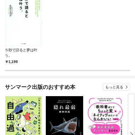
５秒で語ると夢は叶
う。
1,199
サンマーク出版のおすすめ本
もっと見る