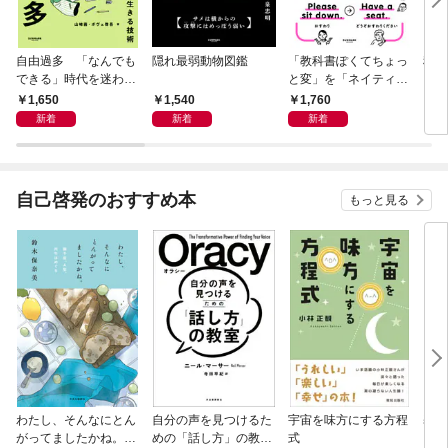
自由過多 「なんでも
隠れ最弱動物図鑑
「教科書ぽくてちょっ
科学
できる」時代を迷わず
と変」を「ネイティヴ
もし
生きる技術
みたいでなんかいい」
スト
1,650
1,540
1,760
1,
に変える教科書英語ア
新着
新着
新着
ップデートBOOK
自己啓発のおすすめ本
もっと見る
わたし、そんなにとん
自分の声を見つけるた
宇宙を味方にする方程
基地
がってましたかね。
めの「話し方」の教
式
るた