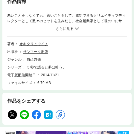
作品情報
悪いことをしなくても、善いことをして、成功できるクリエイティブディ
レクターとして数々のヒットを生みだし、社会起業家として世の中にサプ
ライズな変革をもたらしつづける「ポジテロリスト」の願望実現テクニッ
ク。豊かになる、成功するというと、悪いこともしなければいけないとい
うイメージがあるかもしれません。しかし、この本でご紹介する方法は、
今までとはまったく違う、既存の価値観を破壊するものです。具体的な人
著者
オキタリュウイチ
とメディアを動かす「ビジネステクニック」と、人生と社会にポジティブ
出版社
サンマーク出版
な影響を与える「ポジスキル」を用い、善いことをしながら豊かに成功す
るシクミをお伝えします。＊目次より●あなたの夢は世界平和とつながっ
ジャンル
自己啓発
ている●自分をスパークさせる方法●１００個集めると願いが叶う●成功者
シリーズ
５秒で語ると夢は叶う。
と同じやり方ではうまくいかない！●「４つの階段」であっという間に変
わる●楽しんでいるうちに問題解決するシクミ●デビッド・カッパーフィー
電子版配信開始日
2014/11/21
ルドが教えてくれたこと●ポジテロリストのススメ●徳川家康も空海もポジ
ファイルサイズ
6.79 MB
テロリストだった●宇宙が人間に求めていること
作品をシェアする