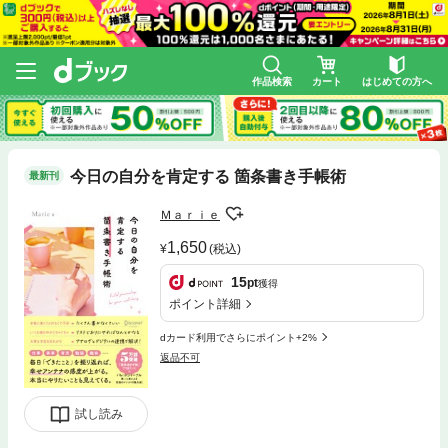
作品検索
カート
はじめての方へ
今日の自分を肯定する 箇条書き手帳術
最新刊
Ｍａｒｉｅ
1,650
(税込)
15
pt
獲得
ポイント詳細
dカード利用でさらにポイント+2%
返品不可
試し読み