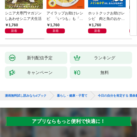
シニア犬専門マガジン
アイラップお助けレシ
ホットクックお助けレ
首
しあわせシニア犬生活
ピ 「いつも」も「も
シピ 肉と魚のおか
ヨガ
しも」もおいしい！
ず 少ない材料＆調味
ラと
1,760
1,760
1,760
1,
料で、あとはスイッチ
リー
新着
新着
新着
ポン！
昇と
新刊配信予定
ランキング
キャンペーン
無料
漫画無料試し読みならdブック
暮らし・健康・子育て
今日の自分を肯定する 箇条
アプリならもっと便利で快適に！