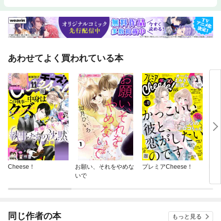
月ごとの記録を取る「マンスリーログ」 ステップ６ できたことに気づけ
る小さな幸せ「コレクション」 ステップ７ 「インデックス」は、私の人
生ダイジェスト版 ステップ８ まよったときには――うまくいかないとき
の思考のヒント □特にこんな方におすすめです ・頭の中がいつもごちゃご
ちゃ。忘れっぽい ・「手帳疲れ」を感じている。手帳をうまく使えていな
い ・コロナ禍で何となく、うまくいっていない。内省的になりすぎている
あわせてよく買われている本
・心配性で段取り下手でがんばり過ぎてしまう ・うまくいかないと自己嫌
悪で凹む ・自分にぴったりの手帳の使い方・暮らしのマネジメント法を見
つけたい ・自分にとって心地よく、がんばりすぎなくていい生活管理法を
知りたい ・アナログの手帳とデジタルツールの、ストレスのない併用方法
を知りたい *本書は、著者がKindleダイレクトパブリッシングで出版した
電子書籍『ときほぐす手帳』に大幅な加筆修正を加えて新たに出版するも
のです。
Cheese！
お願い、それをやめな
プレミアCheese！
Do 
いで
ワー
たい
変え
同じ作者の本
もっと見る