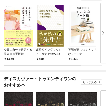
今日の自分を肯定する
超時短イングリッシ
英語が身につく ちいさ
「箇
箇条書き手帳術
ュ 今すぐ始めるお手
なノート術
まく
製学習法――私が私の
レッ
1,650
550
1,430
1,
先生！
ディスカヴァー・トゥエンティワンの
もっと見る
おすすめ本