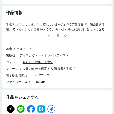
作品情報
手帳を上手につけることに疲れていませんか? 5万部突破『「箇条書き手
帳」でうまくいく』著者がおくる、 ちいさな幸せに気づけるようになる
「手帳の使い方」のヒント こんなことはありませんか？ □やることがいっ
ぱいありすぎて、頭の中がとっちらかる □自分がやりたいことは、いつも
二の次になってしまう □大事なことをメモしたはずなのに、すぐに行方不
明に…… □いろんな手帳を試してみたけど、私に合うものがない □手帳に
著者
Ｍａｒｉｅ
書くことがないと、なんだか不安になる これらのお悩みを解決するのが、
出版社
ディスカヴァー・トゥエンティワン
シンプルな箇条書きリストを軸としたノート術、バレットジャーナル。 T
O DOリストの管理には抜群の効果を発揮しながらも、一方では予定やス
ジャンル
暮らし・健康・子育て
ケジュールの管理に課題が残っていました。 そこで、本書ではシンプルな
シリーズ
今日の自分を肯定する 箇条書き手帳術
バレットジャーナルにデジタルツールを併用した、「デジタルとアナログ
のいいところどりの手帳術」をご提案します。 今すぐ取り入れられるアイ
電子版配信開始日
2022/05/27
デアが満載のこの一冊、ご自分にぴったりの手帳の使い方、暮らしのマネ
ファイルサイズ
19.87 MB
ジメント法がきっと見つかります。 思うようにいかないことが多くても、
「できたこと」に目を向けて、今日の自分を肯定する ーー忙しい日常に埋
もれてしまったちいさな幸せに気づくことができ、 本当に自分がやりたい
作品をシェアする
ことも見つかる、究極の手帳メソッドを紹介します。 □目次 ステップ
１ バレットジャーナルの基本と弱点 ステップ２ 記録を取れば、うまく
いかない原因が見えてくる ステップ３ スケジュール管理はデジタルで
ステップ４ 今日の予定と記録を書き出す「デイリーログ」 ステップ５