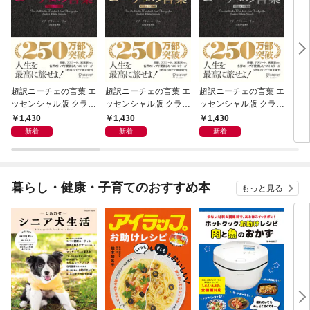
超訳ニーチェの言葉 エ
超訳ニーチェの言葉 エ
超訳ニーチェの言葉 エ
令和
ッセンシャル版 クラシ
ッセンシャル版 クラシ
ッセンシャル版 クラシ
ックカバー赤箔
ックカバー金箔
ックカバー銀箔
1,430
1,430
1,430
1,
新着
新着
新着
暮らし・健康・子育てのおすすめ本
もっと見る