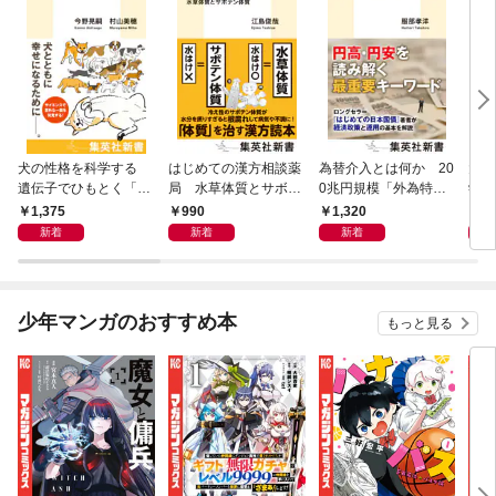
犬の性格を科学する
はじめての漢方相談薬
為替介入とは何か 20
大江
遺伝子でひもとく「最
局 水草体質とサボテ
0兆円規模「外為特
学と
良の友」の進化
ン体質
会」が生まれた謎
から
1,375
990
1,320
1,
新着
新着
新着
少年マンガのおすすめ本
もっと見る