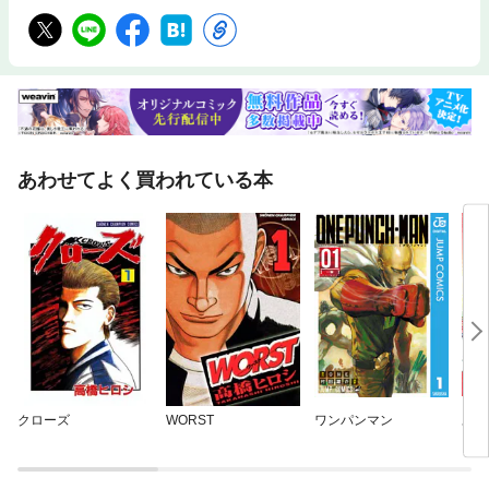
あわせてよく買われている本
クローズ
WORST
ワンパンマン
あか