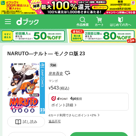
作品検索
カート
はじめての方へ
NARUTO―ナルト― モノクロ版 23
完結
岸本斉史
マンガ
543
(税込)
4
pt
獲得
ポイント詳細
dカード利用でさらにポイント+2%
試し読み
返品不可