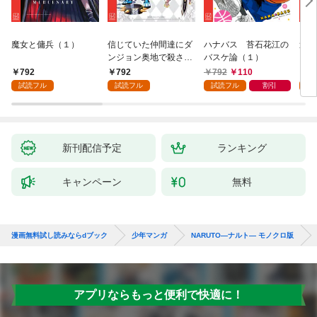
魔女と傭兵（１）
信じていた仲間達にダ
ハナバス 苔石花江の
追放
ンジョン奥地で殺され
バスケ論（１）
『自
かけたがギフト『無限
領地
792
792
792
110
7
ガチャ』でレベル９９
強の
試読フル
試読フル
試読フル
割引
試
９９の仲間達を手に入
～最
れて元パーティーメン
で始
バーと世界に復讐＆
拓ス
『ざまぁ！』します！
（１
（１）
新刊配信予定
ランキング
キャンペーン
無料
漫画無料試し読みならdブック
少年マンガ
NARUTO―ナルト― モノクロ版
アプリならもっと便利で快適に！