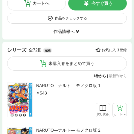
カートへ
今すぐ買う
作品をチェックする
作品情報へ
全72冊
シリーズ
お気に入り登録
完結
未購入巻をまとめて買う
1巻から
|
最新刊から
NARUTO―ナルト― モノクロ版 1
543
試し読み
カートへ
NARUTO―ナルト― モノクロ版 2