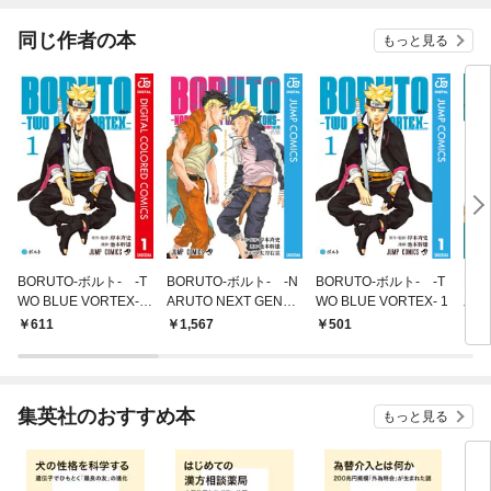
同じ作者の本
もっと見る
BORUTO-ボルト- -T
BORUTO-ボルト- -N
BORUTO-ボルト- -T
NA
WO BLUE VORTEX-
ARUTO NEXT GENER
WO BLUE VORTEX- 1
木ノ
カラー版 1
ATIONS- STORY GUI
上
611
1,567
501
5
DE
集英社のおすすめ本
もっと見る