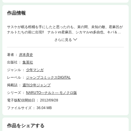
作品情報
サスケが眠る棺桶を手にしたと思ったのも、束の間、未知の敵、君麻呂が
ナルトたちの前に出現!! ナルトvs君麻呂、シカマルvs多由也、キバ＆赤
丸vs左近、3つの死闘が始まる！ 心ある者よ、この闘いを見届けよ!!
著者
岸本斉史
出版社
集英社
ジャンル
少年マンガ
レーベル
ジャンプコミックスDIGITAL
掲載誌
週刊少年ジャンプ
シリーズ
NARUTO―ナルト― モノクロ版
電子版配信開始日
2012/09/28
ファイルサイズ
36.04 MB
作品をシェアする