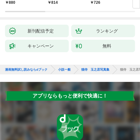
聞（1）～
880
814
726
9
新刊配信予定
ランキング
キャンペーン
無料
漫画無料試し読みならdブック
小説一般
猫侍 玉之丞写真集
猫侍 玉之丞
アプリならもっと便利で快適に！