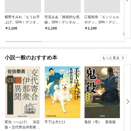
横野すみれ「もうお手
空見みあ「挑発的な視
江籠裕奈「エンジェル
アイ
上げ」SPA！デジタル
線」SPA！デジタル写
ボディ」SPA！デジタ
と“
写真集
真集
ル写真集
自分
1,
￥1,100
￥1,100
￥1,100
の5
小説一般のおすすめ本
もっと見る
変化（へんげ） 決定
手下は犬だけ
鬼役（壱） 新装版
南町
版～交代寄合伊那衆異
舟の