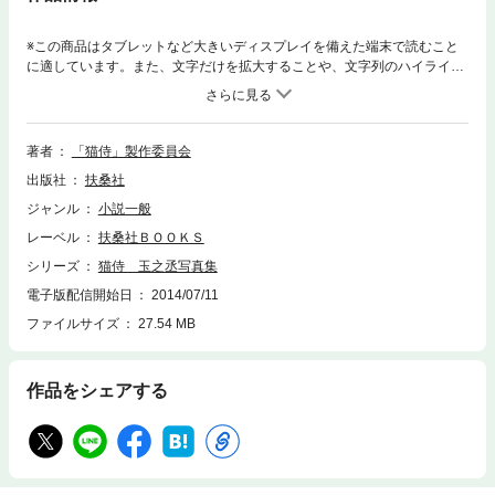
※この商品はタブレットなど大きいディスプレイを備えた端末で読むこと
に適しています。また、文字だけを拡大することや、文字列のハイライ
ト、検索、辞書の参照、引用などの機能が使用できません。北村一輝主
演、全国15局、BSフジなどで放映されていた猫と侍の癒し系時代劇「猫
侍」。「可愛すぎる！」とファンを萌死させていた、芸達者の白猫・玉之
丞の写真集がついに登場!３猫１役を演じた猫たちそれぞれのポートレート
著者
「猫侍」製作委員会
や、江戸村での新作撮り下ろしカットに加え、監督インタビュー、動物ト
出版社
扶桑社
レーナーによる撮影秘話など内容も盛りだくさん。３匹の玉之丞、勢揃い
カットも!
ジャンル
小説一般
レーベル
扶桑社ＢＯＯＫＳ
シリーズ
猫侍 玉之丞写真集
電子版配信開始日
2014/07/11
ファイルサイズ
27.54 MB
作品をシェアする