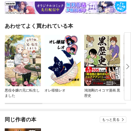
あわせてよく買われている本
悪役令嬢の兄に転生し
オレ様猫レオ
鴻池剛の４コマ漫画 黒
余命
ました
歴史
同じ作者の本
もっと見る