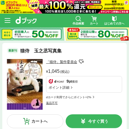
作品検索
カート
はじめての方へ
猫侍 玉之丞写真集
最新刊
「猫侍」製作委員会
1,045
(税込)
9
pt
獲得
ポイント詳細
dカード利用でさらにポイント+2%
返品不可
カートへ
今すぐ買う