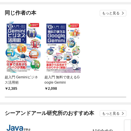
てく
OMI
同じ作者の本
もっと見る
超入門 Geminiビジネ
超入門 無料で使えるG
ス活用術
oogle Gemini
2,385
2,098
シーアンドアール研究所のおすすめ本
もっと見る