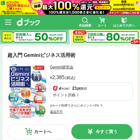
作品検索
カート
はじめての方へ
超入門 Geminiビジネス活用術
Gemini研究会
2,385
(税込)
21
pt
獲得
ポイント詳細
dカード利用でさらにポイント+2%
返品不可
カートへ
今すぐ買う