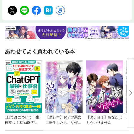
あわせてよく買われている本
1日で身について一生
【単行本】おデブ悪女
【タテヨミ】あなたは
バッ
役立つ！ ChatGPT最
に転生したら、なぜか
もういりません
ロイ
強の仕事術
ラスボス王子様に執着
今世
されています
りが