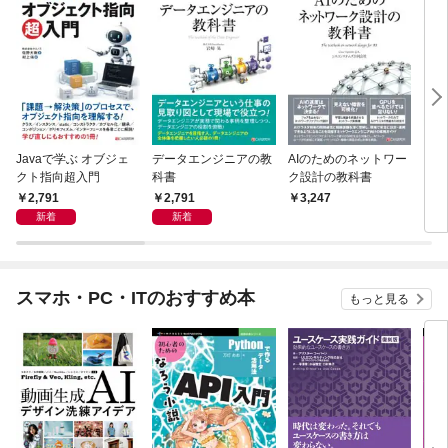
Javaで学ぶ オブジェ
データエンジニアの教
AIのためのネットワー
イン
クト指向超入門
科書
ク設計の教科書
目指
本
2,791
2,791
3,247
2,
新着
新着
スマホ・PC・ITのおすすめ本
もっと見る