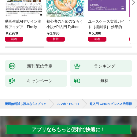
動画生成AIデザイン洗
初心者のためのなろう
ユースケース実践ガイ
実践E
練アイデア Firefly &
小説API入門 Pythonで
ド［復刻版］ 効果的な
カル
Veo， Kling， etc.
作るデータ活用法
ユースケースの書き方
生成
2,970
1,980
5,390
2,
新着
新着
新着
新刊配信予定
ランキング
キャンペーン
無料
漫画無料試し読みならdブック
スマホ・PC・IT
超入門 Geminiビジネス活用術
アプリならもっと便利で快適に！