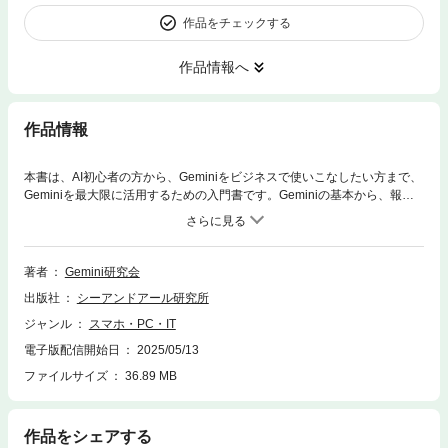
作品をチェックする
作品情報へ
作品情報
本書は、AI初心者の方から、Geminiをビジネスで使いこなしたい方まで、
Geminiを最大限に活用するための入門書です。Geminiの基本から、報告
書や企画書などの文書作成を効率化する方法やGeminiのブレインストーミ
ング機能を使った斬新なアイデアを生み出す活用法、市場調査や競合分析
などの情報収集・データ分析を効率化する方法などの高度な活用法につい
ても解説しています。 初心者でもわかりやすいワンポイントやキャラクタ
著者
Gemini研究会
ーからのアドバイスも盛り込んであり、本書を読むことで、Geminiをビジ
出版社
シーアンドアール研究所
ネスの現場で使いこなし、報告書作成時間を短縮したり、Geminiによる市
場分析で、新規顧客獲得率を向上するなど、業務効率化や生産性向上を実
ジャンル
スマホ・PC・IT
現するための知識とスキルを身につけることができる1冊です。
電子版配信開始日
2025/05/13
ファイルサイズ
36.89 MB
作品をシェアする