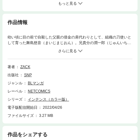
もっと見る
作品情報
幼い頃に目の前で自殺した父親の借金の肩代わりとして、組織の刀使いと
して育った舞島慈音（まいじまじおん）。兄貴分の潤一郎（じゅんいちろ
う）の身柄拘束によって、慈音（じおん）は組織が管轄する風俗街でしば
らく身を隠すこととなった。社会の底辺たちが集まるその場所で、喋るこ
とのできない雑用係、秀（すぐる）と出会う。組員の入れ替わりによっ
て、ボロアパートの屋上部屋で一緒に暮らすことになったふたり。慈音
著者
ZACK
は、深くきらめく秀のまなざしに魅了され、彼にキスしてしまう……。
出版社
SNP
「……昨日は、あんたの目がきれいでキスしたかったんだ。」
ジャンル
BLマンガ
レーベル
NETCOMICS
シリーズ
インテンス（カラー版）
電子版配信開始日
2022/04/26
ファイルサイズ
3.27 MB
作品をシェアする