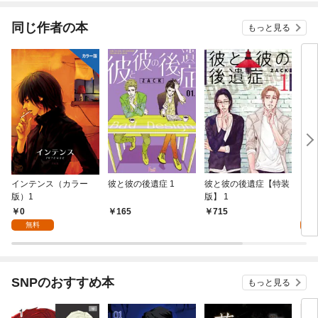
同じ作者の本
もっと見る
インテンス（カラー
彼と彼の後遺症 1
彼と彼の後遺症【特装
INT
版）1
版】 1
0
0
165
715
無料
SNPのおすすめ本
もっと見る