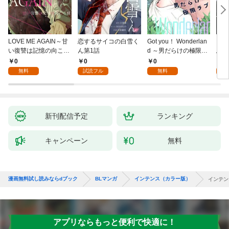
LOVE ME AGAIN～甘
恋するサイコの白雪く
Got you！ Wonderlan
ビバ
い復讐は記憶の向こう
ん第1話
d ～男だらけの極限ラ
鳥は
側～(1)
ブ～(1)
【全
0
0
0
0
無料
試読フル
無料
新刊配信予定
ランキング
キャンペーン
無料
漫画無料試し読みならdブック
BLマンガ
インテンス（カラー版）
インテン
アプリならもっと便利で快適に！