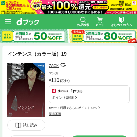
作品検索
カート
はじめての方へ
インテンス（カラー版）19
ZACK
マンガ
110
(税込)
1
pt
獲得
ポイント詳細
dカード利用でさらにポイント+2%
返品不可
試し読み