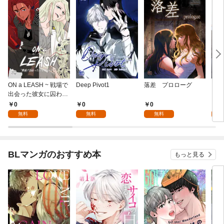
ON a LEASH ~ 戦場で
Deep Pivot1
落差 プロローグ
プラ
出会った彼女に囚われ
ービ
て ~1
0
0
0
0
無料
無料
無料
BLマンガのおすすめ本
もっと見る