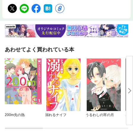
あわせてよく買われている本
200m先の熱
溺れるナイフ
うるわしの宵の月
わた
【分