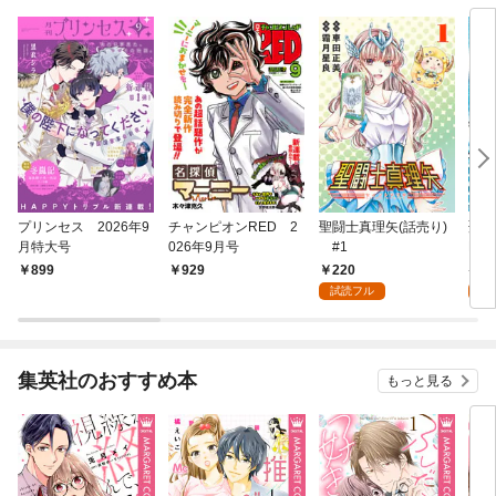
プリンセス 2026年9
チャンピオンRED 2
聖闘士真理矢(話売り)
聖闘
月特大号
026年9月号
#1
ERI
1
220
7
899
929
試読フル
試
集英社のおすすめ本
もっと見る