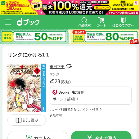
作品検索
カート
はじめての方へ
リングにかけろ1 1
車田正美
マンガ
528
(税込)
4
pt
獲得
ポイント詳細
dカード利用でさらにポイント+2%
返品不可
試し読み
カートへ
今すぐ買う