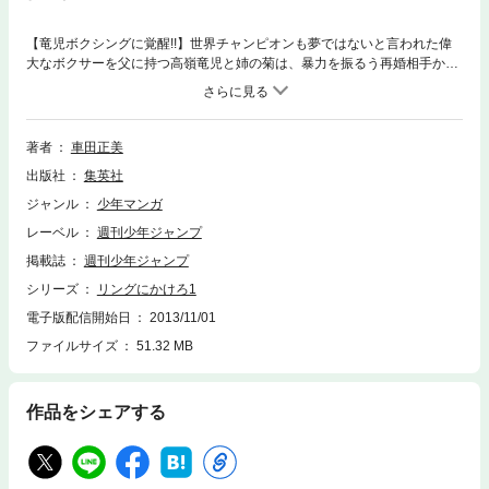
【竜児ボクシングに覚醒!!】世界チャンピオンも夢ではないと言われた偉
大なボクサーを父に持つ高嶺竜児と姉の菊は、暴力を振るう再婚相手から
母を救うため、おもしろくない日々を変えるため、実家を飛び出し東京へ
向かう! ボクシングに導かれた二人を東京で待ち受ける運命とは…。 熱血
格闘マンガのバイブル、開幕!!
著者
車田正美
出版社
集英社
ジャンル
少年マンガ
レーベル
週刊少年ジャンプ
掲載誌
週刊少年ジャンプ
シリーズ
リングにかけろ1
電子版配信開始日
2013/11/01
ファイルサイズ
51.32 MB
作品をシェアする