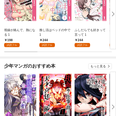
視線が絡んで、熱にな
推し活はベッドの中で
ふしだらでも好きって
パー
る 1
1
言って 1
ーシ
198
244
244
1
試読フル
試読フル
試読フル
試
少年マンガのおすすめ本
もっと見る