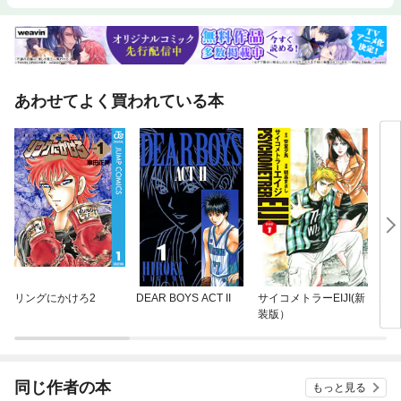
あわせてよく買われている本
リングにかけろ2
DEAR BOYS ACT II
サイコメトラーEIJI(新
エリ
装版）
同じ作者の本
もっと見る