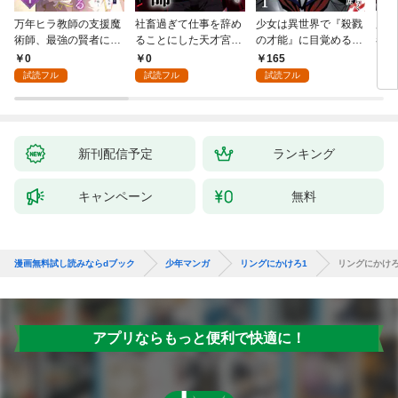
万年ヒラ教師の支援魔
社畜過ぎて仕事を辞め
少女は異世界で『殺戮
魔王
術師、最強の賢者にな
ることにした天才宮廷
の才能』に目覚める
者パ
る～不人気の支援魔術
魔術師～辺境の地でス
(話売り) #1
やっ
0
0
165
2
師は給料泥棒だと魔術
ローライフを夢見る
試読フル
試読フル
試読フル
大学をクビになった
が、不届き者を倒して
が、出世した元教え子
いたら『最果ての魔
たちのおかげで何も困
女』と呼ばれるように
らない件～ 第1話
なる～ 第1話
新刊配信予定
ランキング
キャンペーン
無料
漫画無料試し読みならdブック
少年マンガ
リングにかけろ1
リングにかけろ1
アプリならもっと便利で快適に！