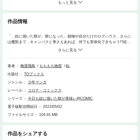
もっと見る
作品情報
「…絵に描いた餅が、餅になった」植物や自分だけのログハウス、さらに
は魔獣まで…キャンバスと筆さえあれば、何でも実体化できちゃう!?絵を
描くことが好きな高校生・トウゴが繰り広げる異世界”お絵描き”ファンタ
ジー、ついにコミカライズ！【あらすじ】描いた絵を何でもポンッと出せ
る力――絵を描くのが大好きな高校生・トウゴの日常は「異世界」で魔法
の力を手に入れて一変した！ 肉や泉、ログハウス等をどんどん実体化し
著者
梅渡飛鳥
もちもち物質
転
て楽しむばかりか、何故かふかふかの怪鳥やユニコーンにペガサスまで集
出版社
TOブックス
まってきて、にぎやかな“ふわ森ライフ”が始まったのだ。だが、そんな皆
のオアシスに不穏な影が忍び寄っていて……？餅からドラゴンまで!? 何
ジャンル
少年マンガ
でも生み出して、作ろう皆のパラダイス！無自覚な愛され少年の“おいで
レーベル
コロナ・コミックス
よ"ほのぼのファンタジー、開幕！
シリーズ
今日も絵に描いた餅が美味い@COMIC
電子版配信開始日
2022/05/02
ファイルサイズ
104.91 MB
作品をシェアする