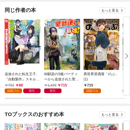
同じ作者の本
もっと見る
追放された転生王子、
幼馴染のS級パーティ
異世界居酒屋「のぶ」
没落
『自動製作』スキルで
ーから追放された聖獣
(1)
【単
領地を爆速で開拓し最
使い。万能支援魔法と
792
88
1,430
715
715
1
強の村を作ってしまう
仲間を増やして最強
試読フル
割引
割引
試読フル
試
～最強クラフトスキル
へ！
で始める、楽々領地開
拓スローライフ～
（１）
TOブックスのおすすめ本
もっと見る