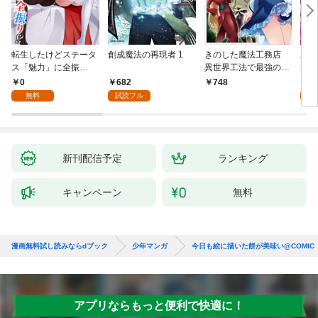
転生したけどステータ
創成魔法の再現者 1
きのした魔法工務店
王位
ス「魅力」に全振
異世界工法で最強の家
兆候
り！？(1)
づくりを（コミック）
入れ
0
682
0
748
１
る。
無料
試読フル
新刊配信予定
ランキング
キャンペーン
無料
漫画無料試し読みならdブック
少年マンガ
今日も絵に描いた餅が美味い@COMIC
アプリならもっと便利で快適に！