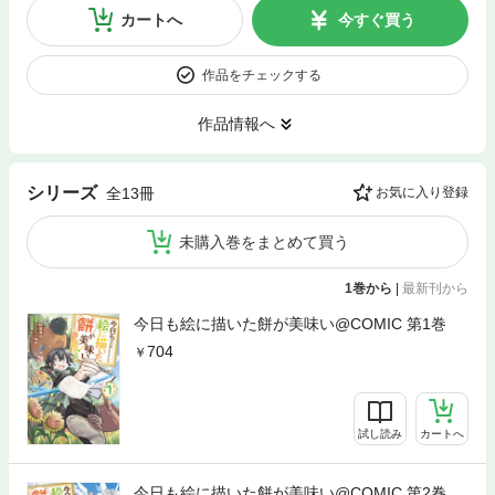
カートへ
今すぐ買う
作品をチェックする
作品情報へ
シリーズ
全13冊
お気に入り登録
未購入巻をまとめて買う
1巻から
|
最新刊から
今日も絵に描いた餅が美味い@COMIC 第1巻
704
試し読み
カートへ
今日も絵に描いた餅が美味い@COMIC 第2巻