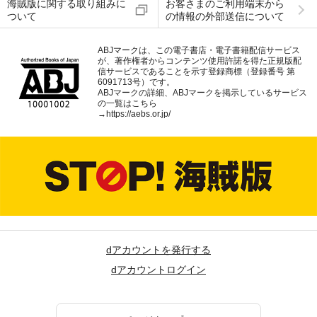
海賊版に関する取り組みに
お客さまのご利用端末から
ついて
の情報の外部送信について
ABJマークは、この電子書店・電子書籍配信サービス
が、著作権者からコンテンツ使用許諾を得た正規版配
信サービスであることを示す登録商標（登録番号 第
6091713号）です。
ABJマークの詳細、ABJマークを掲示しているサービス
の一覧はこちら
→
https://aebs.or.jp/
dアカウントを発行する
dアカウントログイン