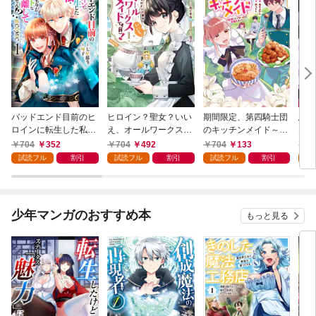
バッドエンド目前のヒ
ヒロイン？聖女？いい
期間限定、第四騎士団
悪党
ロインに転生した私、
え、オールワークスメ
のキッチンメイド～結
先も
今世では恋愛するつも
イドです（誇）！@C
婚したくないので就職
令嬢
704
352
704
492
704
133
7
りがチートな兄が離し
OMIC 第1巻
しました～@COMIC
ラン
試読フル
割引
試読フル
割引
試読フル
割引
試
てくれません！？@C
第1巻【描き下ろし漫
の溺
OMIC 第1巻
画特典付き】
@C
少年マンガのおすすめ本
もっと見る