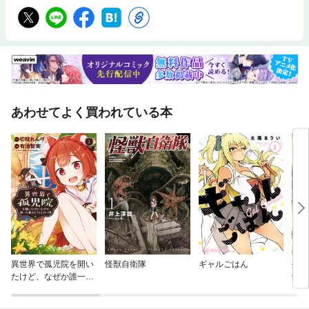
あわせてよく買われている本
異世界で孤児院を開い
怪獣自衛隊
ギャルごはん
生ま
たけど、なぜか誰一人
剣士
巣立とうとしない件
至上
する