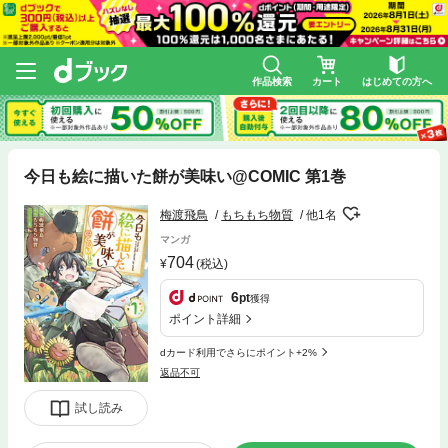
作品検索
カート
はじめての方へ
今日も絵に描いた餅が美味い@COMIC 第1巻
梅渡飛鳥
もちもち物質
他1名
マンガ
704
(税込)
6
pt
獲得
ポイント詳細
dカード利用でさらにポイント+2%
返品不可
試し読み