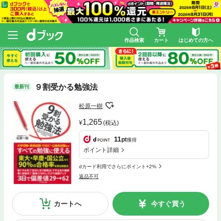
作品検索
カート
はじめての方へ
９割受かる勉強法
最新刊
松原一樹
1,265
(税込)
11
pt
獲得
ポイント詳細
dカード利用でさらにポイント+2%
返品不可
カートへ
今すぐ買う