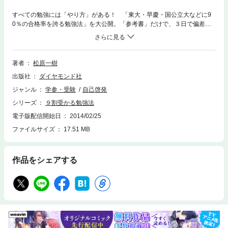
すべての勉強には「やり方」がある！ 「東大・早慶・国公立大などに9
0％の合格率を誇る勉強法」を大公開。「参考書」だけで、３日で偏差値2
9→62までアップ。勉強に大切なのは、【１】「最も大切なやる気の継続
方」と【２】「基礎力を100％にすること」。この２つで、すべての成績
が急上昇する。
著者
松原一樹
出版社
ダイヤモンド社
ジャンル
学参・受験
自己啓発
シリーズ
９割受かる勉強法
電子版配信開始日
2014/02/25
ファイルサイズ
17.51 MB
作品をシェアする