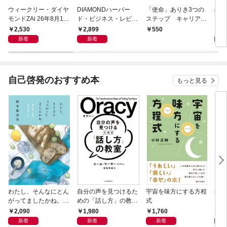
ウィークリー・ダイヤ
DIAMONDハーバー
「使命」ありき3つの
極限
モンドZAi 26年8月10
ド・ビジネス・レビュ
ステップ キャリアの
日・17日合併号
ー 2026年9月号 特集
成功とは何か
2,530
2,899
2,
550
「上司をマネジメント
新着
新着
する」
自己啓発のおすすめ本
もっと見る
わたし、そんなにとん
自分の声を見つけるた
宇宙を味方にする方程
基地
がってましたかね。
めの「話し方」の教
式
るた
獅子座、Ａ型、丙午は
室 Ｏｒａｃｙ（オラ
2,090
1,980
1,760
2,
めぐる
シー）
新着
新着
新着