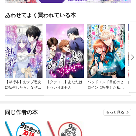
あわせてよく買われている本
【単行本】おデブ悪女
【タテヨミ】あなたは
バッドエンド目前のヒ
結界
に転生したら、なぜか
もういりません
ロインに転生した私、
ラスボス王子様に執着
今世では恋愛するつも
されています
りがチートな兄が離し
てくれません！？@C
OMIC
同じ作者の本
もっと見る