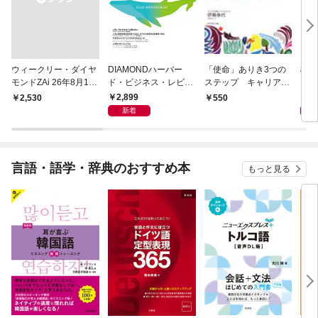
ウィークリー・ダイヤ
DIAMONDハーバー
「使命」ありき3つの
極限
モンドZAi 26年8月10
ド・ビジネス・レビュ
ステップ キャリアの
日・17日合併号
ー 2026年9月号 特集
成功とは何か
2,899
2,
￥2,530
550
「上司をマネジメント
新着
する」
言語・語学・辞典のおすすめ本
もっと見る