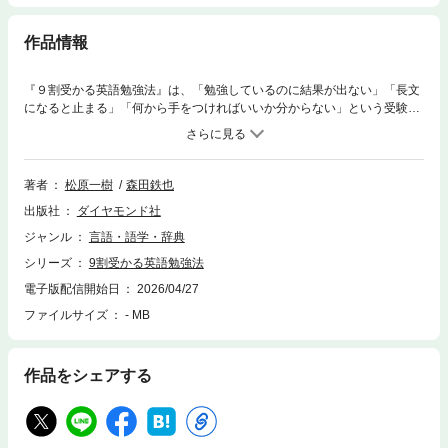
作品情報
『９割受かる英語勉強法』は、「勉強しているのに結果が出ない」「長文
になると止まる」「何から手をつければいいか分からない」という受験
生・社会人のための、“最短距離で合格に到達する”戦略型英語メソッドで
す。大学受験（共通テスト～難関大）、ＴＯＥＩＣ、英検など、あらゆる
主要試験に横断対応。市販参考書のみで、短期間×低コスト×高再現性を実
現します。本書の核となる戦略は、次の４点です。①やる気を継続させる
著者
松原一樹
森田鉄也
習慣化メソッド ゼロ→最大化→本番維持の３段階でモチベーションを
出版社
ダイヤモンド社
設計。②レベル別×分野別の最適攻略 到達目標から逆算し、「理解→
記憶→アウトプット」の黄金ルートで弱点を最短補強。③試験別・点数別
ジャンル
言語・語学・辞典
の参考書ルート 中高生向け市販教材だけで、合格ラインまで段階的に
シリーズ
9割受かる英語勉強法
引き上げる具体的順番を提示。④英文読解を核にした得点戦略 論理構
造を可視化する独自読解法で、「読める」から「解ける」へ変える。本メ
電子版配信開始日
2026/04/27
ソッドには、８つの強みがあります。①最短時間・最短距離 ②中学レ
ファイルサイズ
- MB
ベルから基礎を徹底強化 ③誰でも再現できる構造化設計 ④モチベ
ーションが続く仕組み ⑤市販参考書のみで経済的 ⑥目標達成力が
身につく ⑦論理的思考力が伸びる（現代文にも連動） ⑧情報処理
作品をシェアする
能力が鍛えられる その結果、・最短１か月で高校入試長文を読破
・３か月でＴＯＥＩＣ ２００→７００ ・３か月で偏差値２９→７
２ ・５か月で早慶・東大京大ライン到達といった具体的ベンチマーク
への“道筋”を明示します（開始レベル・学習時間に応じ調整可能）。著者