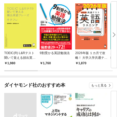
TOEIC(R) L&Rテスト
9割受かる英語勉強法
2026年版 １カ月で攻
20
聞いて覚える頻出英語
略！ 大学入学共通テス
略！
フレーズ キクフレ[音
ト英語リスニング[音声
ト英
1,980
1,760
1,870
1,
声DL付]
DL付]
ダイヤモンド社のおすすめ本
もっと見る