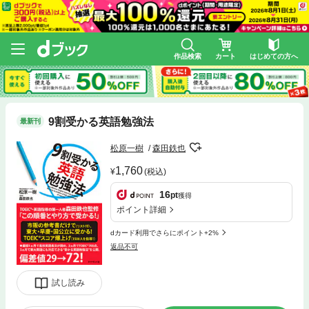
作品検索
カート
はじめての方へ
9割受かる英語勉強法
最新刊
松原一樹
森田鉄也
1,760
(税込)
16
pt
獲得
ポイント詳細
dカード利用でさらにポイント+2%
返品不可
試し読み