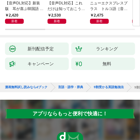
【音声DL対応】新装
【音声DL対応】これ
ニューエクスプレスプ
【音
版 耳が喜ぶ韓国語 リ
だけは知っておこう！
ラス トルコ語［音声
イタ
スニング体得トレーニ
新装版 会話と作文に
DL版］
よく
2,420
2,530
2,475
2,
ング
役立つドイツ語定型表
新着
新着
新着
現365
新刊配信予定
ランキング
キャンペーン
無料
漫画無料試し読みならdブック
言語・語学・辞典
9割受かる英語勉強法
9
アプリならもっと便利で快適に！