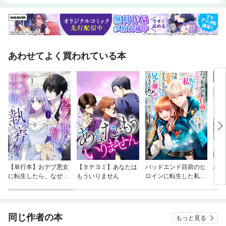
は偏差値２９から偏差値７２をマーク、早稲田大学に合格。その後、約３
５００人を個別指導し、数多くの逆転合格を実現してきました。本書は、
その実務データと再現可能な学習構造をすべて公開した一冊です。さら
に、英語指導の第一人者・森田鉄也氏（ＴＯＥＩＣ９９０点満点１２０回
超、国連英検特Ａ級、英検１級ほか）の監修アドバイスを受け、「理論×
現場」の両面から徹底的に磨き上げました。高額教材や特殊な授業は不
あわせてよく買われている本
要。必要なのは、正しい順番と、正しい努力だけ。東大レベルまで到達可
能な参考書ルートも、厳選３５冊・約４万円で提示。無駄な遠回りを排除
します。そして本書の真の価値は、合格で終わらないこと。読解力＝論理
的思考力。 目標設定→逆算→実行→検証のプロセスは、そのまま社会
で通用するポータブルスキルになります。英語を通じて「結果を出す力」
を鍛える。 それが『９割受かる英語勉強法』の本質です。最短・低コ
スト・高再現性で合格を掴み、その先の人生でも通用する“考える力”まで
手に入れる。時代に効く、英語学習の決定版です。
【単行本】おデブ悪女
【タテヨミ】あなたは
バッドエンド目前のヒ
結界
に転生したら、なぜか
もういりません
ロインに転生した私、
ラスボス王子様に執着
今世では恋愛するつも
されています
りがチートな兄が離し
てくれません！？@C
OMIC
同じ作者の本
もっと見る