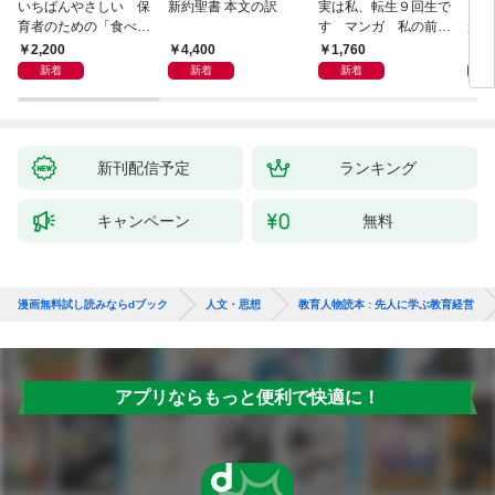
いちばんやさしい 保
新約聖書 本文の訳
実は私、転生９回生で
自閉
育者のための「食べな
す マンガ 私の前世
が小
い子」サポートＢＯＯ
物語
あう
2,200
4,400
1,760
2,
Ｋ 偏食・少食のお悩
新着
新着
新着
み解決！
新刊配信予定
ランキング
キャンペーン
無料
漫画無料試し読みならdブック
人文・思想
教育人物読本 : 先人に学ぶ教育経営
アプリならもっと便利で快適に！