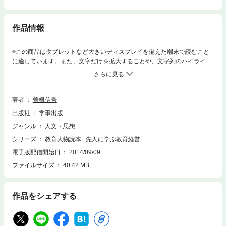
作品情報
※この商品はタブレットなど大きいディスプレイを備えた端末で読むこと
に適しています。また、文字だけを拡大することや、文字列のハイライ
ト、検索、辞書の参照、引用などの機能が使用できません。本書のもとに
なるものは、月刊「高校教育」二年間の連載である。ただ、一冊の本にす
るとなって、単にそれらを集めるというのではなく、改めて一つの構想を
立てた。人物は、教育者・教育リーダーに限ること、江戸時代の教育家を
著者
曽根信吾
加えること、雑誌連載で及ばなかった数人を加えること、そして始めと終
出版社
学事出版
りに小論を置いて、筆者の問題意識を述べること、などがその中身であ
る。
ジャンル
人文・思想
シリーズ
教育人物読本 : 先人に学ぶ教育経営
電子版配信開始日
2014/09/09
ファイルサイズ
40.42 MB
作品をシェアする