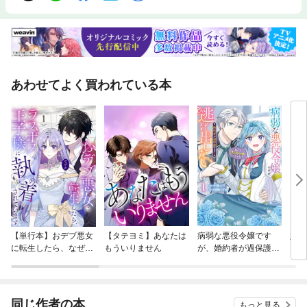
あわせてよく買われている本
【単行本】おデブ悪女
【タテヨミ】あなたは
病弱な悪役令嬢です
妹は
に転生したら、なぜか
もういりません
が、婚約者が過保護す
ラスボス王子様に執着
ぎて逃げ出したい(私
されています
たち犬猿の仲でしたよ
ね！？)
同じ作者の本
もっと見る