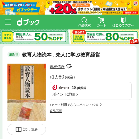
作品検索
カート
はじめての方へ
教育人物読本 : 先人に学ぶ教育経営
最新刊
曽根信吾
1,980
(税込)
18
pt
獲得
ポイント詳細
dカード利用でさらにポイント+2%
返品不可
試し読み