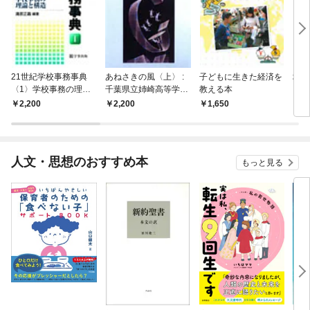
21世紀学校事務事典
あねさきの風〈上〉 :
子どもに生きた経済を
地方
〈1〉学校事務の理論
千葉県立姉崎高等学校
教える本
リア
と構造
再建への挑戦
と実
2,200
2,200
1,650
1,
人文・思想のおすすめ本
もっと見る