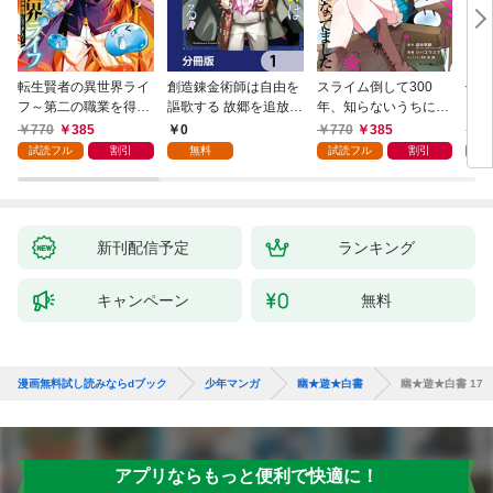
転生賢者の異世界ライ
創造錬金術師は自由を
スライム倒して300
信長
フ～第二の職業を得
謳歌する 故郷を追放さ
年、知らないうちにレ
て、世界最強になりま
れたら、魔王のお膝元
ベルMAXになってまし
770
385
0
770
385
7
した～ 1巻
で超絶効果のマジック
た 1巻
試読フル
割引
無料
試読フル
割引
試
アイテム作り放題にな
りました【分冊版】
1
新刊配信予定
ランキング
キャンペーン
無料
漫画無料試し読みならdブック
少年マンガ
幽★遊★白書
幽★遊★白書 17
アプリならもっと便利で快適に！