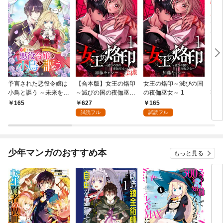
予言された悪役令嬢は
【合本版】女王の烙印
女王の烙印～滅びの国
【単
小鳥と謳う ～未来を知
～滅びの国の夜伽巫女
の夜伽巫女～ 1
熟れ
る専属執事に「君を救
～ 1
たり
627
165
165
1
う」と言われました～
試読フル
試読フル
分冊版 第1話
少年マンガのおすすめ本
もっと見る