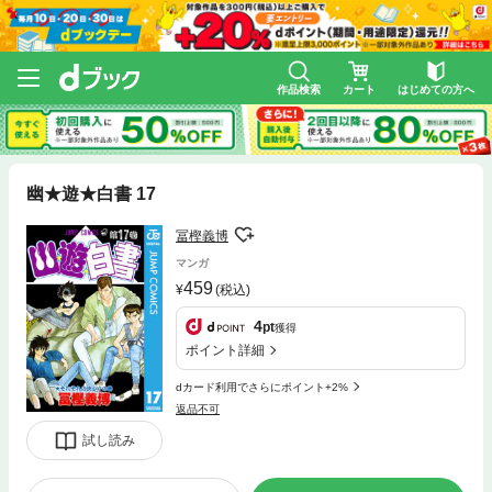
作品検索
カート
はじめての方へ
幽★遊★白書 17
冨樫義博
マンガ
459
(税込)
4
pt
獲得
ポイント詳細
dカード利用でさらにポイント+2%
返品不可
試し読み