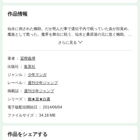
作品情報
仙水に倒された幽助。だが死んだ事で遺伝子内で眠っていた血が目覚め、
魔族として甦った。魔界を舞台に戦う、仙水と桑原達の元に急ぐ幽助。魔
界で始まる幽助と仙水の第2ラウンドの行方は…!?
著者
冨樫義博
出版社
集英社
ジャンル
少年マンガ
レーベル
週刊少年ジャンプ
掲載誌
週刊少年ジャンプ
シリーズ
幽★遊★白書
電子版配信開始日
2014/06/04
ファイルサイズ
34.18 MB
作品をシェアする