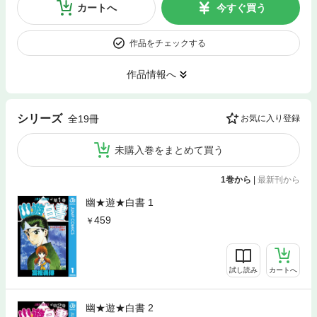
カートへ
今すぐ買う
作品をチェックする
作品情報へ
シリーズ
全19冊
お気に入り登録
未購入巻をまとめて買う
1巻から
|
最新刊から
幽★遊★白書 1
459
試し読み
カートへ
幽★遊★白書 2