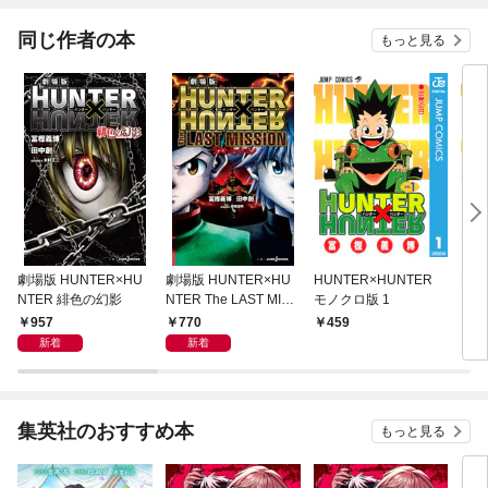
同じ作者の本
もっと見る
劇場版 HUNTER×HU
劇場版 HUNTER×HU
HUNTER×HUNTER
HU
NTER 緋色の幻影
NTER The LAST MISS
モノクロ版 1
カラ
ION
957
770
459
5
新着
新着
集英社のおすすめ本
もっと見る