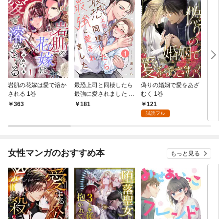
岩肌の花嫁は愛で溶か
最恐上司と同棲したら
偽りの婚姻で愛をあざ
岩肌
される 1巻
最強に愛されました 1
むく 1巻
され
巻
巻
121
363
181
7
試読フル
女性マンガのおすすめ本
もっと見る