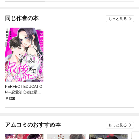
冊版
同じ作者の本
もっと見る
PERFECT EDUCATIO
N～恋愛初心者は最後
まで知りたい 1巻
330
アムコミのおすすめ本
もっと見る