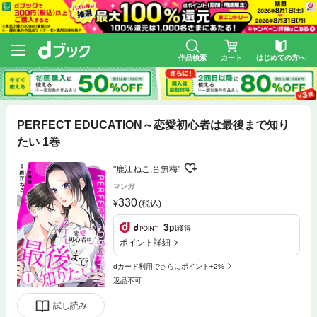
作品検索
カート
はじめての方へ
PERFECT EDUCATION～恋愛初心者は最後まで知り
たい 1巻
"鹿江ねこ,音無梅"
マンガ
330
(税込)
3
pt
獲得
ポイント詳細
dカード利用でさらにポイント+2%
返品不可
試し読み