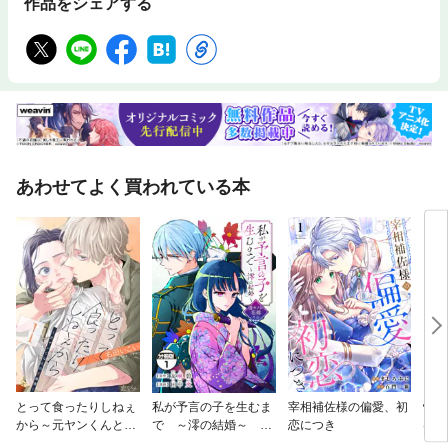
作品をシェアする
あわせてよく買われている本
とって食ったりしねぇ
私が予言の子を生むま
宰相補佐様の偏愛、初
懐妊
から～元ヤンくんとの
で ～澪の結婚～ 傷
恋につき
は求
恋事情～
モノの花嫁 外伝 分
～【