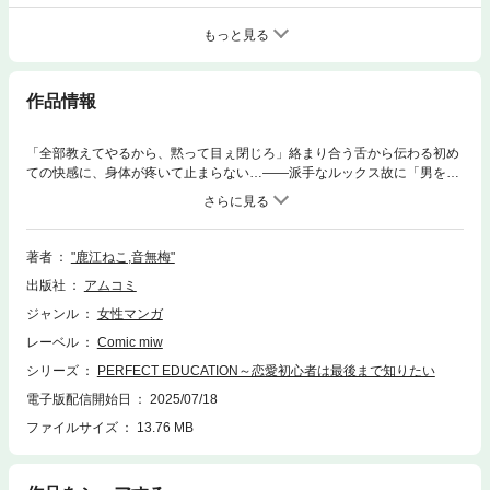
もっと見る
作品情報
「全部教えてやるから、黙って目ぇ閉じろ」絡まり合う舌から伝わる初め
ての快感に、身体が疼いて止まらない…――派手なルックス故に「男を誑
かして遊び回っている」と噂されるOL・澄。だけど本当は、男性経験0で
少女漫画みたいな恋愛に憧れる初心な女の子だった。このまま一生彼氏が
出来ないかも…と悩んでいた矢先、ナンパから救ってくれた上司・樋浦か
ら「俺で練習してみる?」と驚きの提案が…!本当の自分を見てくれた彼の
著者
"鹿江ねこ,音無梅"
言葉に思わず了承する澄だったが、恋人みたいな距離感で接してくる樋浦
出版社
アムコミ
との練習はやがて、深く、性的なものに変わり始め…!?――本作品は小説
投稿サイト「エブリスタ」で人気の「PERFECT EDUCATION」のコミカ
ジャンル
女性マンガ
ライズです。
レーベル
Comic miw
シリーズ
PERFECT EDUCATION～恋愛初心者は最後まで知りたい
電子版配信開始日
2025/07/18
ファイルサイズ
13.76 MB