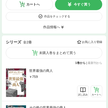
カートへ
今すぐ買う
作品をチェックする
作品情報へ
シリーズ
全2冊
お気に入り登録
未購入巻をまとめて買う
1巻から
|
最新刊から
世界最強の商人
759
試し読み
カートへ
その後の世界最強の商人