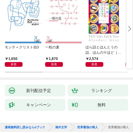
モンテ＝クリスト伯3
一粒の麦
ほら話とほんとうの
美し
話、ほんの十ほど［新
装版］
1,650
1,870
2,574
1,
新着
新着
新着
新刊配信予定
ランキング
キャンペーン
無料
漫画無料試し読みならdブック
海外文学
世界最強の商人
世界最強の商人