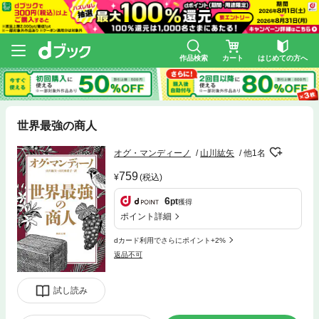
作品検索
カート
はじめての方へ
世界最強の商人
オグ・マンディーノ
山川紘矢
他1名
759
(税込)
6
pt
獲得
ポイント詳細
dカード利用でさらにポイント+2%
返品不可
試し読み