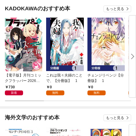
KADOKAWAのおすすめ本
もっと見る
【電子版】月刊コミッ
これは我々夫婦のこと
チェンジリベンジ【分
チェ
クフラッパー 2026年9
で、【分冊版】 1
冊版】 1
月号
730
0
0
7
新着
無料
無料
試
海外文学のおすすめ本
もっと見る