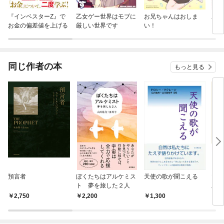
『インベスターZ』で
乙女ゲー世界はモブに
お兄ちゃんはおしま
里見
お金の偏差値を上げる
厳しい世界です
い！
ＯＴ
同じ作者の本
もっと見る
預言者
ぼくたちはアルケミス
天使の歌が聞こえる
マス
ト 夢を旅した２人
版
2,750
2,200
1,300
6