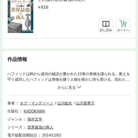
616
試し読み
カートへ
作品情報
ハフィッドは師から成功の秘訣が書かれた10巻の巻物を譲られる。教えを
守り成功したハフィッドは巻物を継ぐ人物を密かに待ち受ける。現れた青
年とは……。人生成功の原理をわかりやすく説く大人の寓話。
著者
オグ・マンディーノ
山川紘矢
山川亜希子
出版社
KADOKAWA
ジャンル
海外文学
シリーズ
世界最強の商人
電子版配信開始日
2014/12/02